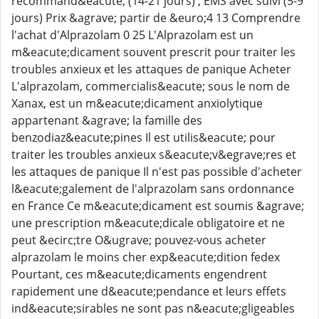
recommand&eacute; (14-21 jours) ; EMS avec suivi (5-9
jours) Prix &agrave; partir de &euro;4 13 Comprendre
l'achat d'Alprazolam 0 25 L'Alprazolam est un
m&eacute;dicament souvent prescrit pour traiter les
troubles anxieux et les attaques de panique Acheter
L'alprazolam, commercialis&eacute; sous le nom de
Xanax, est un m&eacute;dicament anxiolytique
appartenant &agrave; la famille des
benzodiaz&eacute;pines Il est utilis&eacute; pour
traiter les troubles anxieux s&eacute;v&egrave;res et
les attaques de panique Il n'est pas possible d'acheter
l&eacute;galement de l'alprazolam sans ordonnance
en France Ce m&eacute;dicament est soumis &agrave;
une prescription m&eacute;dicale obligatoire et ne
peut &ecirc;tre O&ugrave; pouvez-vous acheter
alprazolam le moins cher exp&eacute;dition fedex
Pourtant, ces m&eacute;dicaments engendrent
rapidement une d&eacute;pendance et leurs effets
ind&eacute;sirables ne sont pas n&eacute;gligeables