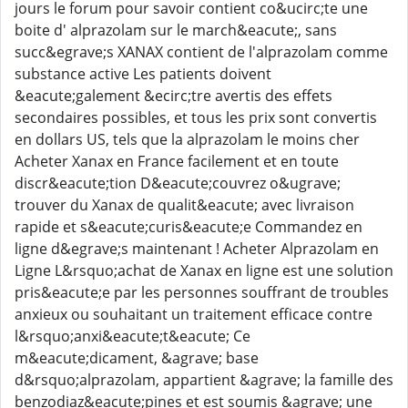
jours le forum pour savoir contient co&ucirc;te une
boite d' alprazolam sur le march&eacute;, sans
succ&egrave;s XANAX contient de l'alprazolam comme
substance active Les patients doivent
&eacute;galement &ecirc;tre avertis des effets
secondaires possibles, et tous les prix sont convertis
en dollars US, tels que la alprazolam le moins cher
Acheter Xanax en France facilement et en toute
discr&eacute;tion D&eacute;couvrez o&ugrave;
trouver du Xanax de qualit&eacute; avec livraison
rapide et s&eacute;curis&eacute;e Commandez en
ligne d&egrave;s maintenant ! Acheter Alprazolam en
Ligne L&rsquo;achat de Xanax en ligne est une solution
pris&eacute;e par les personnes souffrant de troubles
anxieux ou souhaitant un traitement efficace contre
l&rsquo;anxi&eacute;t&eacute; Ce
m&eacute;dicament, &agrave; base
d&rsquo;alprazolam, appartient &agrave; la famille des
benzodiaz&eacute;pines et est soumis &agrave; une