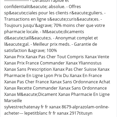
------------------- - Livraison rapide et
confidentialit&eacute; absolue. - Offres
sp&eacute;ciales pour les clients r&eacute;guliers. -
Transactions en ligne s&eacute;curis&eacute;es. -
Toujours jusqu'&agrave; 70% moins cher que votre
pharmacie locale. - M&eacute;dicaments
d&eacute;taill&eacute;s. - Anonymat complet et
l&eacute;gal. - Meilleur prix meds. - Garantie de
satisfaction &agrave; 100%
Xanax Prix Xanax Pas Cher Tout Compris Xanax Vente
Xanax Prix France Commander Xanax Yliannostus
Xanax Sans Prescription Xanax Pas Cher Suisse Xanax
Pharmacie En Ligne Lyon Prix Du Xanax En France
Xanax Pas Cher France Xanax Sans Ordonnance Achat
Xanax Recette Commander Xanax Sans Ordonnance
Xanax M&eacute;Dicament Xanax Pharmacie En Ligne
Marseille
sylvestrechatenay fr fr xanax 8679-alprazolam-online-
acheter--- lepetitblanc fr fr xanax 2917titusyn