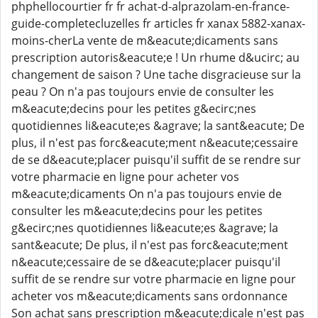
phphellocourtier fr fr achat-d-alprazolam-en-france-
guide-completecluzelles fr articles fr xanax 5882-xanax-
moins-cherLa vente de m&eacute;dicaments sans
prescription autoris&eacute;e ! Un rhume d&ucirc; au
changement de saison ? Une tache disgracieuse sur la
peau ? On n'a pas toujours envie de consulter les
m&eacute;decins pour les petites g&ecirc;nes
quotidiennes li&eacute;es &agrave; la sant&eacute; De
plus, il n'est pas forc&eacute;ment n&eacute;cessaire
de se d&eacute;placer puisqu'il suffit de se rendre sur
votre pharmacie en ligne pour acheter vos
m&eacute;dicaments On n'a pas toujours envie de
consulter les m&eacute;decins pour les petites
g&ecirc;nes quotidiennes li&eacute;es &agrave; la
sant&eacute; De plus, il n'est pas forc&eacute;ment
n&eacute;cessaire de se d&eacute;placer puisqu'il
suffit de se rendre sur votre pharmacie en ligne pour
acheter vos m&eacute;dicaments sans ordonnance
Son achat sans prescription m&eacute;dicale n'est pas