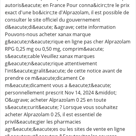
autoris&eacute; en France Pour conna&icirc;tre le prix
exact d'une bo&icirc;te d'Alprazolam, il est possible de
consulter le site officiel du gouvernement
d&eacute;di&eacute; &agrave; cette information
Pouvons-nous acheter xanax marque
g&eacute;n&eacute;rique en ligne pas cher Alprazolam
RPG 0,25 mg ou 0,50 mg, comprim&eacute;
s&eacute;cable Veuillez xanax marques
g&eacute;n&eacute;rique attentivement
l'int&eacute;gralit&eacute; de cette notice avant de
prendre ce m&eacute;dicament Ce
m&eacute;dicament vous a &eacute;t&eacute;
personnellement prescrit Nov 14, 2024 &middot;
O&ugrave; acheter Alprazolam 0 25 en toute
s&eacute;curit&eacute; ? Lorsque vous souhaitez
acheter Alprazolam 0 25, il est essentiel de
privil&eacute;gier les pharmacies
agr&eacute;&eacute;es ou les sites de vente en ligne