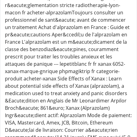
r&eacute;glementation stricte radiotherapie-lyon-
macon fr acheter-alprazolamToujours consulter un
professionnel de sant&eacute; avant de commencer
un traitement Achat d'alprazolam en France : Guide et
pr&eacute;cautions Aper&ccedil;u de l'alprazolam en
France L'alprazolam est un m&eacute;dicament de la
classe des benzodiaz&eacute;pines, couramment
prescrit pour traiter les troubles anxieux et les
attaques de panique --- lepetitblanc fr fr xanax 6052-
xanax-marque-gnrique phpmagiktrip fr categorie-
produit acheter-xanax Side Effects of Xanax : Learn
about potential side effects of Xanax (alprazolam), a
medication used to treat anxiety and panic disorders
&Eacute;dition en Anglais de Mr Leonardimer Arpilor
Broch&eacute; 861&euro; Xanax (Alprazolam)
Ingr&eacute;dient actif: Alprazolam Mode de paiement:
VISA, Mastercard, Amex, JCB, Bitcoin, Ethereum
D&eacute;lai de livraison: Courrier a&eacute;rien