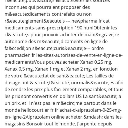
r&eacute;put&eacute;s &Eacute;vitez les sources
inconnues qui pourraient proposer des
m&eacute;dicaments contrefaits ou non
r&eacute;glement&eacute;s --- newpharma fr cat
medicaments-sans-prescription 190 htmlObtenir les
cl&eacute;s pour pouvoir acheter de mani&egrave;re
autonome des m&eacute;dicaments en ligne de
fa&ccedil;on s&eacute;curis&eacute;e--- ordre
pharmacien fr les-sites-autorises-de-vente-en-ligne-de-
medicamentsVous pouvez acheter Xanax 0,25 mg,
Xanax 0,5 mg, Xanax 1 mg et Xanax 2 mg, en fonction
de votre &eacute;tat de sant&eacute; Les tailles de
dosage ont &eacute;t&eacute; normalis&eacute;es afin
de rendre les prix plus facilement comparables, et tous
les prix sont convertis en dollars US La sant&eacute; a
un prix, et il n'est pas le m&ecirc;me partout dans le
monde hellocourtier fr fr achat-d-alprazolam-0-25-mg-
en-ligne-2Alprazolam online acheter &mdash; dans les
magasins Bonsoir tout le monde, J'arpente depuis