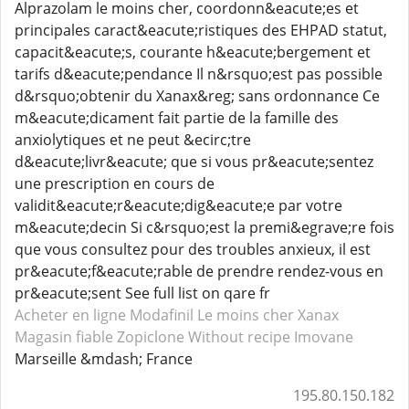
Alprazolam le moins cher, coordonn&eacute;es et
principales caract&eacute;ristiques des EHPAD statut,
capacit&eacute;s, courante h&eacute;bergement et
tarifs d&eacute;pendance Il n&rsquo;est pas possible
d&rsquo;obtenir du Xanax&reg; sans ordonnance Ce
m&eacute;dicament fait partie de la famille des
anxiolytiques et ne peut &ecirc;tre
d&eacute;livr&eacute; que si vous pr&eacute;sentez
une prescription en cours de
validit&eacute;r&eacute;dig&eacute;e par votre
m&eacute;decin Si c&rsquo;est la premi&egrave;re fois
que vous consultez pour des troubles anxieux, il est
pr&eacute;f&eacute;rable de prendre rendez-vous en
pr&eacute;sent See full list on qare fr
Acheter en ligne Modafinil
Le moins cher Xanax
Magasin fiable Zopiclone
Without recipe Imovane
Marseille &mdash; France
195.80.150.182