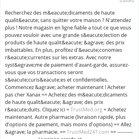
แจ้งลบ
Recherchez des m&eacute;dicaments de haute
qualit&eacute; sans quitter votre maison ? N'attendez
plus ! Notre magasin en ligne fiable a tout ce que vous
pouvez vouloir avec une grande s&eacute;lection de
produits de haute qualit&eacute; &agrave; des prix
imbattables. En plus, profitez d'&eacute;conomies
r&eacute;currentes sur les extras. Avec notre
syst&egrave;me de paiement d'avant-garde, assurez-
vous que vos transactions seront
s&eacute;curis&eacute;es et confidentielles.
Commencez &agrave; acheter maintenant ! Acheter
pas cher Xanax == Achetez des m&eacute;dicaments
de haute qualit&eacute; &agrave; des prix
r&eacute;duits. Cliquez ici =
TrustMed.org
= Achetez
maintenant. Autre pharmacie (livraison rapide, plus
d'options de paiement, mais moins d'options) == Allez
&agrave; la pharmacie. ==
TrustMed247.com
== ----------