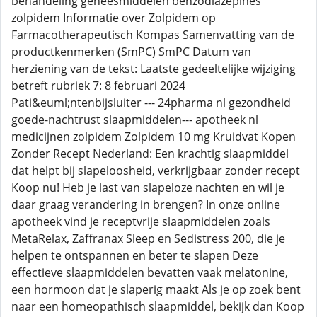
behandeling geneesmiddelen benzodiazepines
zolpidem Informatie over Zolpidem op
Farmacotherapeutisch Kompas Samenvatting van de
productkenmerken (SmPC) SmPC Datum van
herziening van de tekst: Laatste gedeeltelijke wijziging
betreft rubriek 7: 8 februari 2024
Pati&euml;ntenbijsluiter --- 24pharma nl gezondheid
goede-nachtrust slaapmiddelen--- apotheek nl
medicijnen zolpidem Zolpidem 10 mg Kruidvat Kopen
Zonder Recept Nederland: Een krachtig slaapmiddel
dat helpt bij slapeloosheid, verkrijgbaar zonder recept
Koop nu! Heb je last van slapeloze nachten en wil je
daar graag verandering in brengen? In onze online
apotheek vind je receptvrije slaapmiddelen zoals
MetaRelax, Zaffranax Sleep en Sedistress 200, die je
helpen te ontspannen en beter te slapen Deze
effectieve slaapmiddelen bevatten vaak melatonine,
een hormoon dat je slaperig maakt Als je op zoek bent
naar een homeopathisch slaapmiddel, bekijk dan Koop