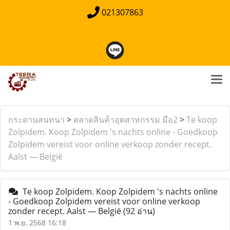
021307863
กระดานสนทนา
>
ตลาดสินค้าอุตสาหกรรม มือ2
>
Te koop
Zolpidem. Koop Zolpidem 's nachts online - Goedkoop
Zolpidem vereist voor online verkoop zonder recept.
Aalst — België
Te koop Zolpidem. Koop Zolpidem 's nachts online
- Goedkoop Zolpidem vereist voor online verkoop
zonder recept. Aalst — België
(92 อ่าน)
1 พ.ย. 2568 16:18