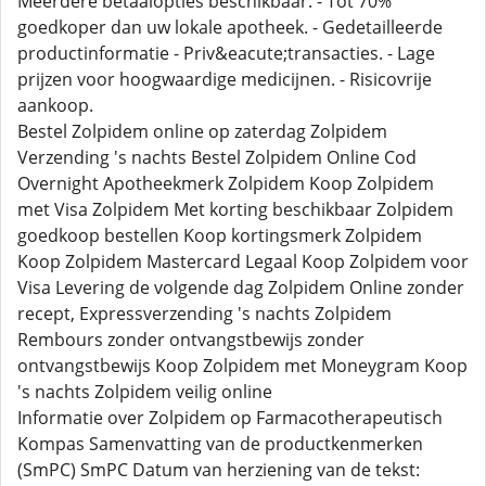
Meerdere betaalopties beschikbaar. - Tot 70%
goedkoper dan uw lokale apotheek. - Gedetailleerde
productinformatie - Priv&eacute;transacties. - Lage
prijzen voor hoogwaardige medicijnen. - Risicovrije
aankoop.
Bestel Zolpidem online op zaterdag Zolpidem
Verzending 's nachts Bestel Zolpidem Online Cod
Overnight Apotheekmerk Zolpidem Koop Zolpidem
met Visa Zolpidem Met korting beschikbaar Zolpidem
goedkoop bestellen Koop kortingsmerk Zolpidem
Koop Zolpidem Mastercard Legaal Koop Zolpidem voor
Visa Levering de volgende dag Zolpidem Online zonder
recept, Expressverzending 's nachts Zolpidem
Rembours zonder ontvangstbewijs zonder
ontvangstbewijs Koop Zolpidem met Moneygram Koop
's nachts Zolpidem veilig online
Informatie over Zolpidem op Farmacotherapeutisch
Kompas Samenvatting van de productkenmerken
(SmPC) SmPC Datum van herziening van de tekst: