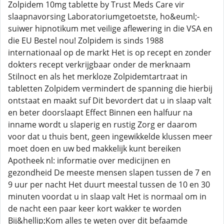
Zolpidem 10mg tablette by Trust Meds Care vir
slaapnavorsing Laboratoriumgetoetste, ho&euml;-
suiwer hipnotikum met veilige aflewering in die VSA en
die EU Bestel nou! Zolpidem is sinds 1988
internationaal op de markt Het is op recept en zonder
dokters recept verkrijgbaar onder de merknaam
Stilnoct en als het merkloze Zolpidemtartraat in
tabletten Zolpidem vermindert de spanning die hierbij
ontstaat en maakt suf Dit bevordert dat u in slaap valt
en beter doorslaapt Effect Binnen een halfuur na
inname wordt u slaperig en rustig Zorg er daarom
voor dat u thuis bent, geen ingewikkelde klussen meer
moet doen en uw bed makkelijk kunt bereiken
Apotheek nl: informatie over medicijnen en
gezondheid De meeste mensen slapen tussen de 7 en
9 uur per nacht Het duurt meestal tussen de 10 en 30
minuten voordat u in slaap valt Het is normaal om in
de nacht een paar keer kort wakker te worden
Bij&hellip;Kom alles te weten over dit befaamde