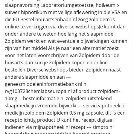
slaapnavorsing Laboratoriumgetoetste, ho&euml;-
suiwer hipnotikum met veilige aflewering in die VSA en
die EU Bestel nou!artsenbaan nl zorg zolpidem-is-
online-te-verkrijgen-via-diverse-webshopsJe komt dan
onder andere te weten hoe lang het slaapmiddel
Zolpidem werkt en wat eventuele bijwerkingen kunnen
zijn van het middel Als je naar een alternatief zoekt
voor het laten voorschrijven van Zolpidem door de
huisarts dan kun je Zolpidem kopen en online
bestellen Diverse webshops bieden Zolpidem naast
andere slaapmiddelen aan ---
geneesmiddeleninformatiebank nl nl
rvg103728chemlabseuropa nl af product zolpidem-
10mg--- besteinformatie nl zolpidem-uitstekend-
slaapmedicijn-vreemde-bijwerki --- serviceapotheek nl
medicijn zolpidem Zolpidem 0,5 mg capsule, dit is een
receptplichtig product U kunt het recept digitaal
indienen via mijnapotheek nl recept --- simpto nl