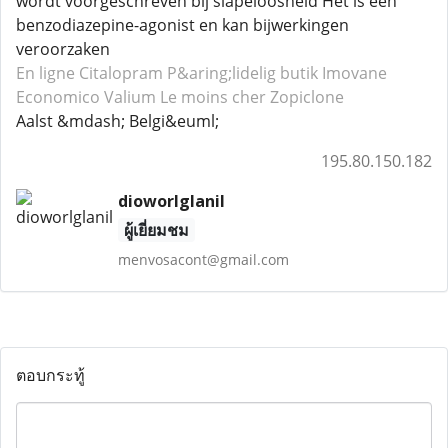
wordt voorgeschreven bij slapeloosheid Het is een
benzodiazepine-agonist en kan bijwerkingen
veroorzaken
En ligne Citalopram
P&aring;lidelig butik Imovane
Economico Valium
Le moins cher Zopiclone
Aalst &mdash; Belgi&euml;
195.80.150.182
dioworlglanil
ผู้เยี่ยมชม
menvosacont@gmail.com
ตอบกระทู้