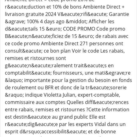
r&eacute;duction et 10% de bons Ambiente Direct +
livraison gratuite 2024 V&eacute;rifi&eacute; Garantie
&agrave; 100% 4 days ago &middot; Afficher les
d&eacute;tails 15 &euro; CODE PROMO Code promo
B&eacute;n&eacute;ficiez de 15 &euro; de rabais avec
ce code promo Ambiente Direct 271 personnes ont
consult&eacute; ce bon plan Voir le code Les rabais,
remises et ristournes sont
g&eacute;n&eacute;ralement trait&eacute;s en
comptabilit&eacute; fournisseurs, une mati&egrave;re
&laquo; importante pour la gestion du besoin en fonds
de roulement ou BFR et donc de la tr&eacute;sorerie
&raquo; indique Violetta Julian, expert-comptable,
commissaire aux comptes Quelles diff&eacute;rences
entre rabais, remises et ristournes ?Cette information
est destin&eacute;e au grand public Elle est
r&eacute;dig&eacute;e par les experts Vidal dans un
esprit d&rsquo;accessibilit&eacute; et de bonne