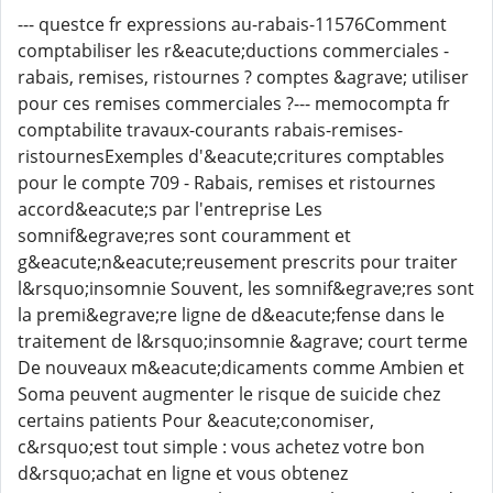
--- questce fr expressions au-rabais-11576Comment
comptabiliser les r&eacute;ductions commerciales -
rabais, remises, ristournes ? comptes &agrave; utiliser
pour ces remises commerciales ?--- memocompta fr
comptabilite travaux-courants rabais-remises-
ristournesExemples d'&eacute;critures comptables
pour le compte 709 - Rabais, remises et ristournes
accord&eacute;s par l'entreprise Les
somnif&egrave;res sont couramment et
g&eacute;n&eacute;reusement prescrits pour traiter
l&rsquo;insomnie Souvent, les somnif&egrave;res sont
la premi&egrave;re ligne de d&eacute;fense dans le
traitement de l&rsquo;insomnie &agrave; court terme
De nouveaux m&eacute;dicaments comme Ambien et
Soma peuvent augmenter le risque de suicide chez
certains patients Pour &eacute;conomiser,
c&rsquo;est tout simple : vous achetez votre bon
d&rsquo;achat en ligne et vous obtenez