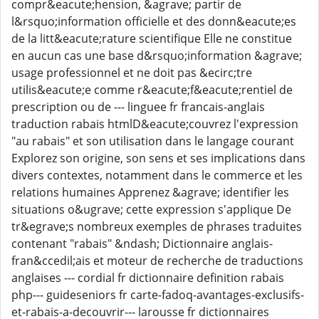
compr&eacute;hension, &agrave; partir de
l&rsquo;information officielle et des donn&eacute;es
de la litt&eacute;rature scientifique Elle ne constitue
en aucun cas une base d&rsquo;information &agrave;
usage professionnel et ne doit pas &ecirc;tre
utilis&eacute;e comme r&eacute;f&eacute;rentiel de
prescription ou de --- linguee fr francais-anglais
traduction rabais htmlD&eacute;couvrez l'expression
"au rabais" et son utilisation dans le langage courant
Explorez son origine, son sens et ses implications dans
divers contextes, notamment dans le commerce et les
relations humaines Apprenez &agrave; identifier les
situations o&ugrave; cette expression s'applique De
tr&egrave;s nombreux exemples de phrases traduites
contenant "rabais" &ndash; Dictionnaire anglais-
fran&ccedil;ais et moteur de recherche de traductions
anglaises --- cordial fr dictionnaire definition rabais
php--- guideseniors fr carte-fadoq-avantages-exclusifs-
et-rabais-a-decouvrir--- larousse fr dictionnaires