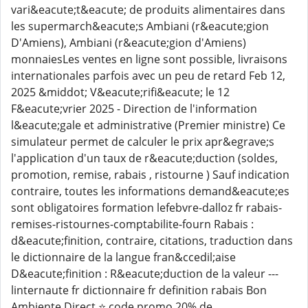
vari&eacute;t&eacute; de produits alimentaires dans
les supermarch&eacute;s Ambiani (r&eacute;gion
D'Amiens), Ambiani (r&eacute;gion d'Amiens)
monnaiesLes ventes en ligne sont possible, livraisons
internationales parfois avec un peu de retard Feb 12,
2025 &middot; V&eacute;rifi&eacute; le 12
F&eacute;vrier 2025 - Direction de l'information
l&eacute;gale et administrative (Premier ministre) Ce
simulateur permet de calculer le prix apr&egrave;s
l'application d'un taux de r&eacute;duction (soldes,
promotion, remise, rabais , ristourne ) Sauf indication
contraire, toutes les informations demand&eacute;es
sont obligatoires formation lefebvre-dalloz fr rabais-
remises-ristournes-comptabilite-fourn Rabais :
d&eacute;finition, contraire, citations, traduction dans
le dictionnaire de la langue fran&ccedil;aise
D&eacute;finition : R&eacute;duction de la valeur ---
linternaute fr dictionnaire fr definition rabais Bon
Ambiente Direct ⭐ code promo 20% de