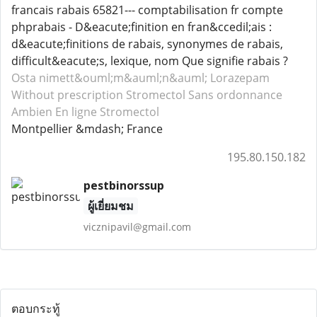
francais rabais 65821--- comptabilisation fr compte
phprabais - D&eacute;finition en fran&ccedil;ais :
d&eacute;finitions de rabais, synonymes de rabais,
difficult&eacute;s, lexique, nom Que signifie rabais ?
Osta nimett&ouml;m&auml;n&auml; Lorazepam
Without prescription Stromectol
Sans ordonnance
Ambien
En ligne Stromectol
Montpellier &mdash; France
195.80.150.182
pestbinorssup
ผู้เยี่ยมชม
vicznipavil@gmail.com
ตอบกระทู้