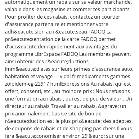
automatiquement un rabais sur sa valeur marchande,
valable dans les magasins et commerces participants
Pour profiter de ces rabais, contactez un courtier
d'assurance partenaire et mentionnez votre
adh&eacute;sion au r&eacute;seau FADOQ La
pr&eacute;sentation de la carte FADOQ permet
d'acc&eacute;der rapidement aux avantages du
programme LibrEspace FADOQ Les membres peuvent
ainsi obtenir des r&eacute;ductions
imm&eacute;diates sur leurs primes d'assurance auto,
habitation et voyage --- vidal fr medicaments gammes
zolpidem-eg-22917 htmlExpressions Au rabais, qui est
offert, consenti, etc , au moindre prix : Nous refusons
une formation au rabais ; qui est de peu de valeur : Un
directeur au rabais Travailler au rabais, &agrave; un
prix anormalement bas Ce site de bon de
r&eacute;duction est le plus pris&eacute; des adeptes
de coupons de rabais et de shopping pas chers Il vous
fera &eacute;conomiser environ 29 &euro; sur une