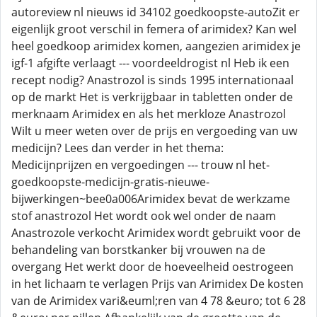
autoreview nl nieuws id 34102 goedkoopste-autoZit er
eigenlijk groot verschil in femera of arimidex? Kan wel
heel goedkoop arimidex komen, aangezien arimidex je
igf-1 afgifte verlaagt --- voordeeldrogist nl Heb ik een
recept nodig? Anastrozol is sinds 1995 internationaal
op de markt Het is verkrijgbaar in tabletten onder de
merknaam Arimidex en als het merkloze Anastrozol
Wilt u meer weten over de prijs en vergoeding van uw
medicijn? Lees dan verder in het thema:
Medicijnprijzen en vergoedingen --- trouw nl het-
goedkoopste-medicijn-gratis-nieuwe-
bijwerkingen~bee0a006Arimidex bevat de werkzame
stof anastrozol Het wordt ook wel onder de naam
Anastrozole verkocht Arimidex wordt gebruikt voor de
behandeling van borstkanker bij vrouwen na de
overgang Het werkt door de hoeveelheid oestrogeen
in het lichaam te verlagen Prijs van Arimidex De kosten
van de Arimidex vari&euml;ren van 4 78 &euro; tot 6 28