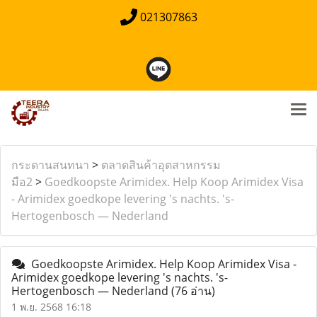
021307863
กระดานสนทนา
>
ตลาดสินค้าอุตสาหกรรม
มือ2
>
Goedkoopste Arimidex. Help Koop Arimidex Visa
- Arimidex goedkope levering 's nachts. 's-
Hertogenbosch — Nederland
Goedkoopste Arimidex. Help Koop Arimidex Visa -
Arimidex goedkope levering 's nachts. 's-
Hertogenbosch — Nederland
(76 อ่าน)
1 พ.ย. 2568 16:18