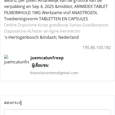
&euro; per pillen Afhankelijk van de grootte van de
verpakking en Sep 4, 2025 &middot; ARIMIDEX TABLET
FILMOMHULD 1MG Werkzame stof ANASTROZOL
Toedieningsvorm TABLETTEN EN CAPSULES
Online Zopiclone
Koop goedkoop Xanax
Goedkoopste
Dapoxetine
Acheter en ligne Ivermectin
's-Hertogenbosch &mdash; Nederland
195.80.150.182
juemcalunfreep
ผู้เยี่ยมชม
boontlassretem@gmail.com
ตอบกระทู้