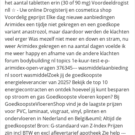
het aantal tabletten erin (30 of 90 mg) Voordeeldrogist
nll ☆ - Uw online Drogisterij en cosmetica shop
Voordelig geprijst Elke dag nieuwe aanbiedingen
Arimidex een tijdje niet gekregen en een goedkope
variant anastrozol, maar daardoor werden de klachten
veel erger Was mezelf niet meer en down en stram, nu
weer Arimidex gekregen en na aantal dagen voelde ik
me weer happy en afname van de andere klachten
forum bodybuilding nl topics 1e-kuur-test-e-p-
arimidex-open-vragen 376345--- wasmiddelaanbieding
nl soort wasmiddelZoek jij de goedkoopste
energieleverancier van 2025? Bekijk de top 10
energiecontracten en ontdek hoeveel jij kunt besparen
op stroom en gas Goedkoopste vloeren kopen? Bij
GoedkoopsteVloerenShop vind je de laagste prijzen
voor PVC, laminaat, visgraat, vinyl, plinten en
ondervloeren in Nederland en Belgi&euml; Altijd de
goedkoopste! Bron: G-standaard van Z-Index Prijzen
zijn incl BTW en excl aflevertarief apotheek Zie help ---