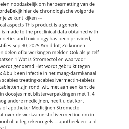
gelen noodzakelijk om herbesmetting van de
ordeBekijk hier de chronologische volgorde
je ze kunt kijken ---
l aspects This product is a generic
is made to the preclinical data obtained with
inetics and toxicology has been provided,
ustifies Sep 30, 2025 &middot; Zo kunnen
n delen of bijwerkingen melden Ook als je zelf
laatsen 1 Wat is Stromectol en waarvoor
e wordt genoemd Het wordt gebruikt tegen
: &bull; een infectie in het maag-darmkanaal
 scabies treating-scabies ivermectin-tablets
tabletten zijn rond, wit, met aan een kant de
 in doosjes met blisterverpakkingen met 1, 4,
nog andere medicijnen, heeft u dat kort
s of apotheker Medicijnen Stromectol
t over de werkzame stof ivermectine om in
l nl uitleg rekenregels--- apotheek-erica nl
aal_