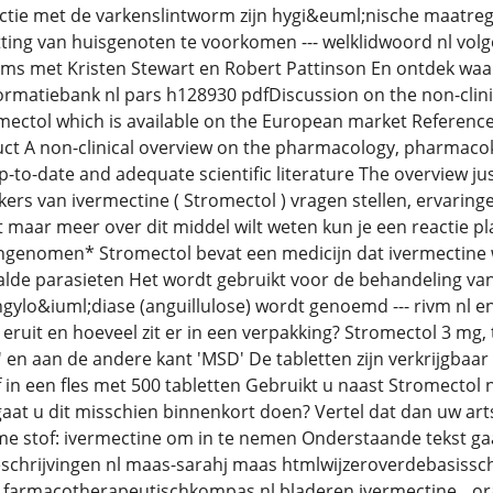
ectie met de varkenslintworm zijn hygi&euml;nische maatre
ing van huisgenoten te voorkomen --- welklidwoord nl volg
films met Kristen Stewart en Robert Pattinson En ontdek waar 
matiebank nl pars h128930 pdfDiscussion on the non-clinica
mectol which is available on the European market Reference 
ct A non-clinical overview on the pharmacology, pharmacok
p-to-date and adequate scientific literature The overview j
ers van ivermectine ( Stromectol ) vragen stellen, ervaringe
 maar meer over dit middel wilt weten kun je een reactie p
 ingenomen* Stromectol bevat een medicijn dat ivermectin
alde parasieten Het wordt gebruikt voor de behandeling van
ngylo&iuml;diase (anguillulose) wordt genoemd --- rivm nl en
eruit en hoeveel zit er in een verpakking? Stromectol 3 mg, 
 en aan de andere kant 'MSD' De tabletten zijn verkrijgbaar
f in een fles met 500 tabletten Gebruikt u naast Stromectol 
aat u dit misschien binnenkort doen? Vertel dat dan uw art
e stof: ivermectine om in te nemen Onderstaande tekst gaa
schrijvingen nl maas-sarahj maas htmlwijzeroverdebasisschoo
- farmacotherapeutischkompas nl bladeren ivermectine__or