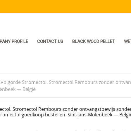
PANY PROFILE
CONTACT US
BLACK WOOD PELLET
WE
>
Volgorde Stromectol. Stromectol Rembours zonder ontvang
lenbeek — België
ctol. Stromectol Rembours zonder ontvangstbewijs zonde
tromectol goedkoop bestellen. Sint-Jans-Molenbeek — Belg