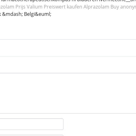
azolam
Prijs Valium
Preiswert kaufen Alprazolam
Buy anony
k &mdash; Belgi&euml;