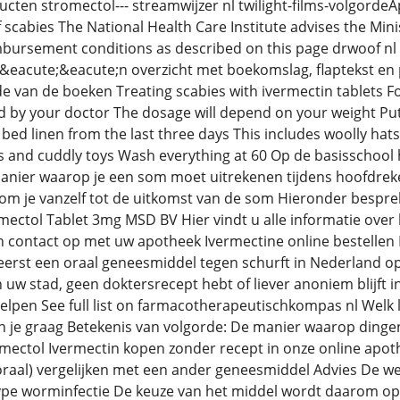
ucten stromectol--- streamwijzer nl twilight-films-volgordeA
 scabies The National Health Care Institute advises the Mini
mbursement conditions as described on this page drwoof nl
 &eacute;&eacute;n overzicht met boekomslag, flaptekst en pu
de van de boeken Treating scabies with ivermectin tablets F
ed by your doctor The dosage will depend on your weight Put
bed linen from the last three days This includes woolly hats
es and cuddly toys Wash everything at 60 Op de basisschool
manier waarop je een som moet uitrekenen tijdens hoofdrek
m je vanzelf tot de uitkomst van de som Hieronder besprek
ectol Tablet 3mg MSD BV Hier vindt u alle informatie over
 contact op met uw apotheek Ivermectine online bestellen 
 eerst een oraal geneesmiddel tegen schurft in Nederland op
 uw stad, geen doktersrecept hebt of liever anoniem blijf
elpen See full list on farmacotherapeutischkompas nl Welk li
en je graag Betekenis van volgorde: De manier waarop dinge
ectol Ivermectin kopen zonder recept in onze online apoth
(oraal) vergelijken met een ander geneesmiddel Advies De w
type worminfectie De keuze van het middel wordt daarom op