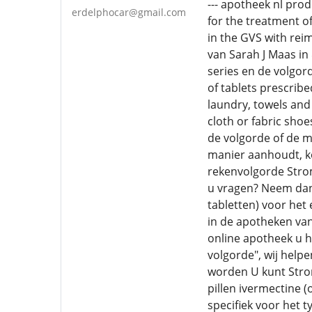
--- apotheek nl prod
erdelphocar@gmail.com
for the treatment of
in the GVS with rei
van Sarah J Maas in
series en de volgor
of tablets prescrib
laundry, towels and 
cloth or fabric sho
de volgorde of de 
manier aanhoudt, ko
rekenvolgorde Strom
u vragen? Neem dan
tabletten) voor het
in de apotheken van
online apotheek u h
volgorde", wij help
worden U kunt Strom
pillen ivermectine 
specifiek voor het 