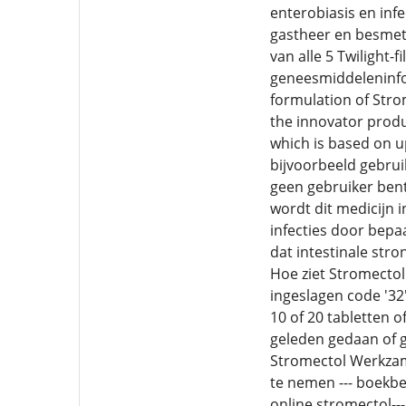
enterobiasis en inf
gastheer en besmett
van alle 5 Twilight-
geneesmiddeleninfor
formulation of Stro
the innovator produ
which is based on u
bijvoorbeeld gebruik
geen gebruiker bent
wordt dit medicijn
infecties door bepa
dat intestinale stro
Hoe ziet Stromectol 
ingeslagen code '32'
10 of 20 tabletten o
geleden gedaan of g
Stromectol Werkzam
te nemen --- boekbe
online stromectol--