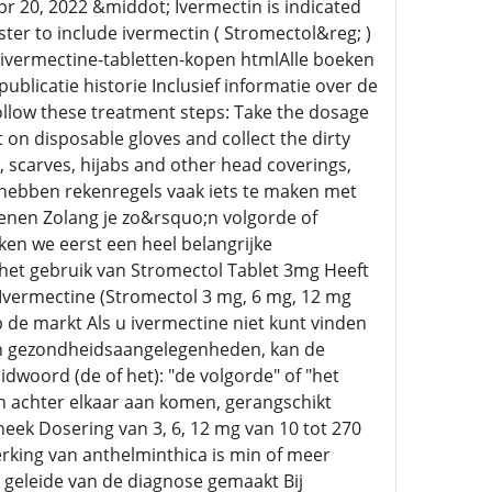
pr 20, 2022 &middot; Ivermectin is indicated
ster to include ivermectin ( Stromectol&reg; )
 ivermectine-tabletten-kopen htmlAlle boeken
blicatie historie Inclusief informatie over de
ollow these treatment steps: Take the dosage
 on disposable gloves and collect the dirty
, scarves, hijabs and other head coverings,
 hebben rekenregels vaak iets te maken met
enen Zolang je zo&rsquo;n volgorde of
en we eerst een heel belangrijke
 het gebruik van Stromectol Tablet 3mg Heeft
Ivermectine (Stromectol 3 mg, 6 mg, 12 mg
 de markt Als u ivermectine niet kunt vinden
t in gezondheidsaangelegenheden, kan de
dwoord (de of het): "de volgorde" of "het
n achter elkaar aan komen, gerangschikt
eek Dosering van 3, 6, 12 mg van 10 tot 270
erking van anthelminthica is min of meer
 geleide van de diagnose gemaakt Bij