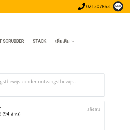
021307863
T SCRUBBER
STACK
เพิ่มเติม
stbewijs zonder ontvangstbewijs -
r
แจ้งลบ
ië
(94 อ่าน)