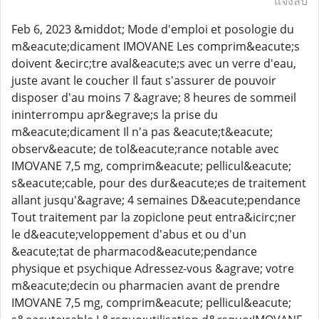
แจ้งลบ
Feb 6, 2023 &middot; Mode d'emploi et posologie du
m&eacute;dicament IMOVANE Les comprim&eacute;s
doivent &ecirc;tre aval&eacute;s avec un verre d'eau,
juste avant le coucher Il faut s'assurer de pouvoir
disposer d'au moins 7 &agrave; 8 heures de sommeil
ininterrompu apr&egrave;s la prise du
m&eacute;dicament Il n'a pas &eacute;t&eacute;
observ&eacute; de tol&eacute;rance notable avec
IMOVANE 7,5 mg, comprim&eacute; pellicul&eacute;
s&eacute;cable, pour des dur&eacute;es de traitement
allant jusqu'&agrave; 4 semaines D&eacute;pendance
Tout traitement par la zopiclone peut entra&icirc;ner
le d&eacute;veloppement d'abus et ou d'un
&eacute;tat de pharmacod&eacute;pendance
physique et psychique Adressez-vous &agrave; votre
m&eacute;decin ou pharmacien avant de prendre
IMOVANE 7,5 mg, comprim&eacute; pellicul&eacute;