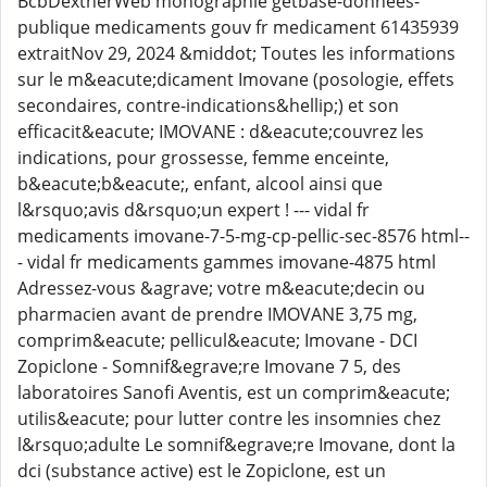
BcbDextherWeb monographie getbase-donnees-
publique medicaments gouv fr medicament 61435939
extraitNov 29, 2024 &middot; Toutes les informations
sur le m&eacute;dicament Imovane (posologie, effets
secondaires, contre-indications&hellip;) et son
efficacit&eacute; IMOVANE : d&eacute;couvrez les
indications, pour grossesse, femme enceinte,
b&eacute;b&eacute;, enfant, alcool ainsi que
l&rsquo;avis d&rsquo;un expert ! --- vidal fr
medicaments imovane-7-5-mg-cp-pellic-sec-8576 html--
- vidal fr medicaments gammes imovane-4875 html
Adressez-vous &agrave; votre m&eacute;decin ou
pharmacien avant de prendre IMOVANE 3,75 mg,
comprim&eacute; pellicul&eacute; Imovane - DCI
Zopiclone - Somnif&egrave;re Imovane 7 5, des
laboratoires Sanofi Aventis, est un comprim&eacute;
utilis&eacute; pour lutter contre les insomnies chez
l&rsquo;adulte Le somnif&egrave;re Imovane, dont la
dci (substance active) est le Zopiclone, est un