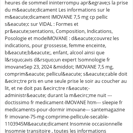
heures de sommeil ininterrompu apr&egrave;s la prise
du m&eacute;dicament Les informations sur le
m&eacute;dicament IMOVANE 7,5 mg cp pellic
s&eacute;c sur VIDAL : Formes et
pr&eacute;sentations, Composition, Indications,
Posologie et modeIMOVANE : d&eacute;couvrez les
indications, pour grossesse, femme enceinte,
b&eacute;b&eacute;, enfant, alcool ainsi que
l&rsquo;avis d&rsquo;un expert !somnologie fr
imovaneSep 23, 2024 &middot; IMOVANE 7,5 mg,
comprim&eacute; pellicul&eacute; s&eacute;cable doit
&ecirc;tre pris en une seule prise le soir au coucher au
lit, et ne doit pas &ecirc;tre r&eacute;-
administr&eacute; durant la m&ecirc;me nuit ---
doctissimo fr medicament-IMOVANE htm--- sleepie fr
medicaments-pour-dormir imovane--- santemagazine
fr imovane-75-mg-comprime-pellicule-secable-
1103945M&eacute;dicament Insomnie occasionnelle
Insomnie transitoire , toutes les informations