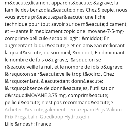
m&eacute;dicament apparent&eacute; &agrave; la
famille des benzodiaz&eacute;pines Chez Sleepie, nous
vous avons pr&eacute;par&eacute; une fiche
technique pour tout savoir sur ce m&eacute;dicament,
et --- sante fr medicament zopiclone imovane-7-5-mg-
comprime-pellicule-secableIl agit : &middot; En
augmentant la dur&eacute;e et en am&eacute;liorant
la qualit&eacute; du sommeil, &middot; En diminuant
le nombre de fois o&ugrave; l&rsquo;on se
r&eacute;veille la nuit et le nombre de fois o&ugrave;
l&rsquo;on se r&eacute;veille trop t&ocirc;t Chez
l&rsquo;enfant, &eacute;tant donn&eacute;
l&rsquo;absence de donn&eacute;es, l'utilisation
d&rsquo;IMOVANE 3,75 mg, comprim&eacute;
pellicul&eacute; n'est pas recommand&eacute;e
Acheter l&eacute;galement Temazepam
Prijs Valium
Prix Pregabalin
Goedkoop Hydroxyzin
Lille &mdash; France