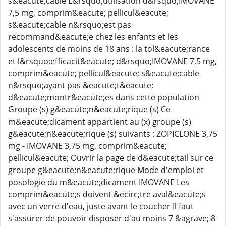
s&eacute;cable L&rsquo;utilisation d&rsquo;IMOVANE
7,5 mg, comprim&eacute; pellicul&eacute;
s&eacute;cable n&rsquo;est pas
recommand&eacute;e chez les enfants et les
adolescents de moins de 18 ans : la tol&eacute;rance
et l&rsquo;efficacit&eacute; d&rsquo;IMOVANE 7,5 mg,
comprim&eacute; pellicul&eacute; s&eacute;cable
n&rsquo;ayant pas &eacute;t&eacute;
d&eacute;montr&eacute;es dans cette population
Groupe (s) g&eacute;n&eacute;rique (s) Ce
m&eacute;dicament appartient au (x) groupe (s)
g&eacute;n&eacute;rique (s) suivants : ZOPICLONE 3,75
mg - IMOVANE 3,75 mg, comprim&eacute;
pellicul&eacute; Ouvrir la page de d&eacute;tail sur ce
groupe g&eacute;n&eacute;rique Mode d'emploi et
posologie du m&eacute;dicament IMOVANE Les
comprim&eacute;s doivent &ecirc;tre aval&eacute;s
avec un verre d'eau, juste avant le coucher Il faut
s'assurer de pouvoir disposer d'au moins 7 &agrave; 8