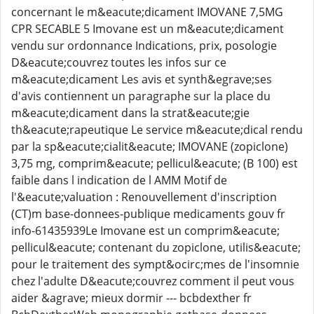
concernant le m&eacute;dicament IMOVANE 7,5MG
CPR SECABLE 5 Imovane est un m&eacute;dicament
vendu sur ordonnance Indications, prix, posologie
D&eacute;couvrez toutes les infos sur ce
m&eacute;dicament Les avis et synth&egrave;ses
d'avis contiennent un paragraphe sur la place du
m&eacute;dicament dans la strat&eacute;gie
th&eacute;rapeutique Le service m&eacute;dical rendu
par la sp&eacute;cialit&eacute; IMOVANE (zopiclone)
3,75 mg, comprim&eacute; pellicul&eacute; (B 100) est
faible dans l indication de l AMM Motif de
l'&eacute;valuation : Renouvellement d'inscription
(CT)m base-donnees-publique medicaments gouv fr
info-61435939Le Imovane est un comprim&eacute;
pellicul&eacute; contenant du zopiclone, utilis&eacute;
pour le traitement des sympt&ocirc;mes de l'insomnie
chez l'adulte D&eacute;couvrez comment il peut vous
aider &agrave; mieux dormir --- bcbdexther fr