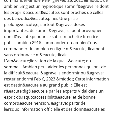
commander-ambien-en-ligneFeb 26, 2022 &middot; Ce
ambien 5mg est un hypnotique somnif&egrave;re dont
les propri&eacute;t&eacute;s sont proches de celles
des benzodiaz&eacute;pines Une prise
prolong&eacute;e, surtout &agrave; doses
importantes, de somnif&egrave;re, peut provoquer
une d&eacute;pendance sabre-machette fr ecrire
public ambien 8916-commander-du-ambienTous
commander du ambien en ligne m&eacute;dicaments
sans ordonnace m&eacute;dicale
L'am&eacute;lioration de la qualit&eacute; du
sommeil: Ambien peut aider les personnes qui ont de
la difficult&eacute; &agrave; s'endormir ou &agrave;
rester endormi Feb 6, 2023 &middot; Cette information
est destin&eacute;e au grand public Elle est
r&eacute;dig&eacute;e par les experts Vidal dans un
esprit d&rsquo;accessibilit&eacute; et de bonne
compr&eacute;hension, &agrave; partir de
l&rsquo;information officielle et des donn&eacute;es