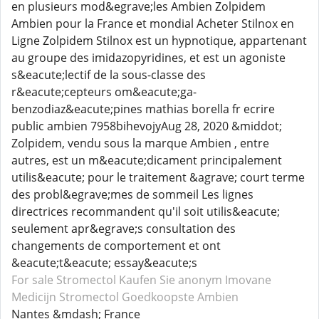
en plusieurs mod&egrave;les Ambien Zolpidem
Ambien pour la France et mondial Acheter Stilnox en
Ligne Zolpidem Stilnox est un hypnotique, appartenant
au groupe des imidazopyridines, et est un agoniste
s&eacute;lectif de la sous-classe des
r&eacute;cepteurs om&eacute;ga-
benzodiaz&eacute;pines mathias borella fr ecrire
public ambien 7958bihevojyAug 28, 2020 &middot;
Zolpidem, vendu sous la marque Ambien , entre
autres, est un m&eacute;dicament principalement
utilis&eacute; pour le traitement &agrave; court terme
des probl&egrave;mes de sommeil Les lignes
directrices recommandent qu'il soit utilis&eacute;
seulement apr&egrave;s consultation des
changements de comportement et ont
&eacute;t&eacute; essay&eacute;s
For sale Stromectol
Kaufen Sie anonym Imovane
Medicijn Stromectol
Goedkoopste Ambien
Nantes &mdash; France