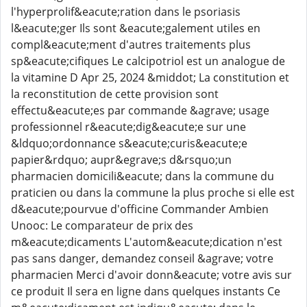
l'hyperprolif&eacute;ration dans le psoriasis
l&eacute;ger Ils sont &eacute;galement utiles en
compl&eacute;ment d'autres traitements plus
sp&eacute;cifiques Le calcipotriol est un analogue de
la vitamine D Apr 25, 2024 &middot; La constitution et
la reconstitution de cette provision sont
effectu&eacute;es par commande &agrave; usage
professionnel r&eacute;dig&eacute;e sur une
&ldquo;ordonnance s&eacute;curis&eacute;e
papier&rdquo; aupr&egrave;s d&rsquo;un
pharmacien domicili&eacute; dans la commune du
praticien ou dans la commune la plus proche si elle est
d&eacute;pourvue d'officine Commander Ambien
Unooc: Le comparateur de prix des
m&eacute;dicaments L'autom&eacute;dication n'est
pas sans danger, demandez conseil &agrave; votre
pharmacien Merci d'avoir donn&eacute; votre avis sur
ce produit Il sera en ligne dans quelques instants Ce