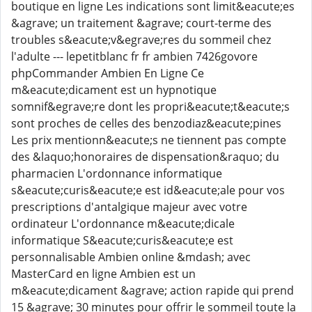
boutique en ligne Les indications sont limit&eacute;es
&agrave; un traitement &agrave; court-terme des
troubles s&eacute;v&egrave;res du sommeil chez
l'adulte --- lepetitblanc fr fr ambien 7426govore
phpCommander Ambien En Ligne Ce
m&eacute;dicament est un hypnotique
somnif&egrave;re dont les propri&eacute;t&eacute;s
sont proches de celles des benzodiaz&eacute;pines
Les prix mentionn&eacute;s ne tiennent pas compte
des &laquo;honoraires de dispensation&raquo; du
pharmacien L'ordonnance informatique
s&eacute;curis&eacute;e est id&eacute;ale pour vos
prescriptions d'antalgique majeur avec votre
ordinateur L'ordonnance m&eacute;dicale
informatique S&eacute;curis&eacute;e est
personnalisable Ambien online &mdash; avec
MasterCard en ligne Ambien est un
m&eacute;dicament &agrave; action rapide qui prend
15 &agrave; 30 minutes pour offrir le sommeil toute la