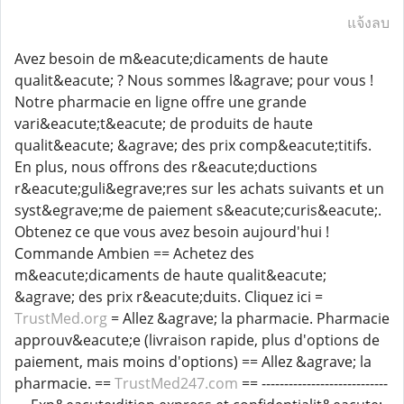
แจ้งลบ
Avez besoin de m&eacute;dicaments de haute
qualit&eacute; ? Nous sommes l&agrave; pour vous !
Notre pharmacie en ligne offre une grande
vari&eacute;t&eacute; de produits de haute
qualit&eacute; &agrave; des prix comp&eacute;titifs.
En plus, nous offrons des r&eacute;ductions
r&eacute;guli&egrave;res sur les achats suivants et un
syst&egrave;me de paiement s&eacute;curis&eacute;.
Obtenez ce que vous avez besoin aujourd'hui !
Commande Ambien == Achetez des
m&eacute;dicaments de haute qualit&eacute;
&agrave; des prix r&eacute;duits. Cliquez ici =
TrustMed.org
= Allez &agrave; la pharmacie. Pharmacie
approuv&eacute;e (livraison rapide, plus d'options de
paiement, mais moins d'options) == Allez &agrave; la
pharmacie. ==
TrustMed247.com
== ----------------------------