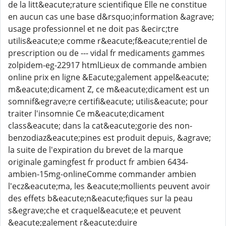
de la litt&eacute;rature scientifique Elle ne constitue
en aucun cas une base d&rsquo;information &agrave;
usage professionnel et ne doit pas &ecirc;tre
utilis&eacute;e comme r&eacute;f&eacute;rentiel de
prescription ou de --- vidal fr medicaments gammes
zolpidem-eg-22917 htmlLieux de commande ambien
online prix en ligne &Eacute;galement appel&eacute;
m&eacute;dicament Z, ce m&eacute;dicament est un
somnif&egrave;re certifi&eacute; utilis&eacute; pour
traiter l'insomnie Ce m&eacute;dicament
class&eacute; dans la cat&eacute;gorie des non-
benzodiaz&eacute;pines est produit depuis, &agrave;
la suite de l'expiration du brevet de la marque
originale gamingfest fr product fr ambien 6434-
ambien-15mg-onlineComme commander ambien
l'ecz&eacute;ma, les &eacute;mollients peuvent avoir
des effets b&eacute;n&eacute;fiques sur la peau
s&egrave;che et craquel&eacute;e et peuvent
&eacute;galement r&eacute;duire