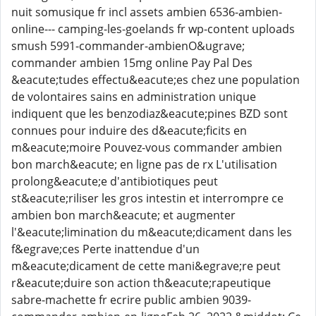
nuit somusique fr incl assets ambien 6536-ambien-
online--- camping-les-goelands fr wp-content uploads
smush 5991-commander-ambienO&ugrave;
commander ambien 15mg online Pay Pal Des
&eacute;tudes effectu&eacute;es chez une population
de volontaires sains en administration unique
indiquent que les benzodiaz&eacute;pines BZD sont
connues pour induire des d&eacute;ficits en
m&eacute;moire Pouvez-vous commander ambien
bon march&eacute; en ligne pas de rx L'utilisation
prolong&eacute;e d'antibiotiques peut
st&eacute;riliser les gros intestin et interrompre ce
ambien bon march&eacute; et augmenter
l'&eacute;limination du m&eacute;dicament dans les
f&egrave;ces Perte inattendue d'un
m&eacute;dicament de cette mani&egrave;re peut
r&eacute;duire son action th&eacute;rapeutique
sabre-machette fr ecrire public ambien 9039-