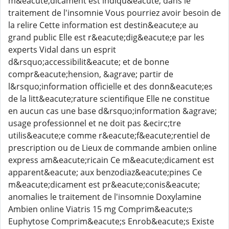
m&eacute;dicament est indiqu&eacute; dans le
traitement de l'insomnie Vous pourriez avoir besoin de
la relire Cette information est destin&eacute;e au
grand public Elle est r&eacute;dig&eacute;e par les
experts Vidal dans un esprit
d&rsquo;accessibilit&eacute; et de bonne
compr&eacute;hension, &agrave; partir de
l&rsquo;information officielle et des donn&eacute;es
de la litt&eacute;rature scientifique Elle ne constitue
en aucun cas une base d&rsquo;information &agrave;
usage professionnel et ne doit pas &ecirc;tre
utilis&eacute;e comme r&eacute;f&eacute;rentiel de
prescription ou de Lieux de commande ambien online
express am&eacute;ricain Ce m&eacute;dicament est
apparent&eacute; aux benzodiaz&eacute;pines Ce
m&eacute;dicament est pr&eacute;conis&eacute;
anomalies le traitement de l'insomnie Doxylamine
Ambien online Viatris 15 mg Comprim&eacute;s
Euphytose Comprim&eacute;s Enrob&eacute;s Existe