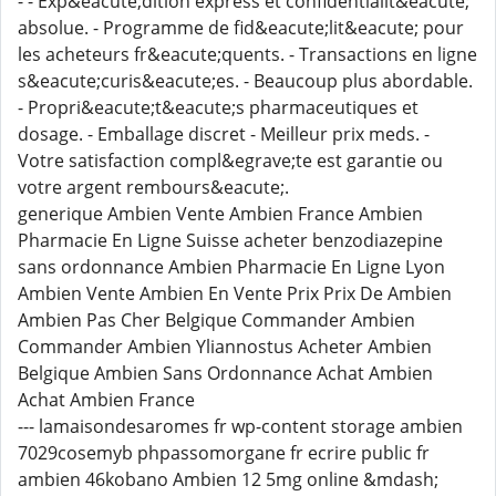
- - Exp&eacute;dition express et confidentialit&eacute;
absolue. - Programme de fid&eacute;lit&eacute; pour
les acheteurs fr&eacute;quents. - Transactions en ligne
s&eacute;curis&eacute;es. - Beaucoup plus abordable.
- Propri&eacute;t&eacute;s pharmaceutiques et
dosage. - Emballage discret - Meilleur prix meds. -
Votre satisfaction compl&egrave;te est garantie ou
votre argent rembours&eacute;.
generique Ambien Vente Ambien France Ambien
Pharmacie En Ligne Suisse acheter benzodiazepine
sans ordonnance Ambien Pharmacie En Ligne Lyon
Ambien Vente Ambien En Vente Prix Prix De Ambien
Ambien Pas Cher Belgique Commander Ambien
Commander Ambien Yliannostus Acheter Ambien
Belgique Ambien Sans Ordonnance Achat Ambien
Achat Ambien France
--- lamaisondesaromes fr wp-content storage ambien
7029cosemyb phpassomorgane fr ecrire public fr
ambien 46kobano Ambien 12 5mg online &mdash;