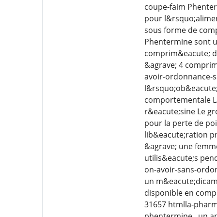
coupe-faim Phenterm
pour l&rsquo;alime
sous forme de comp
Phentermine sont ut
comprim&eacute; de
&agrave; 4 comprim&
avoir-ordonnance-s
l&rsquo;ob&eacute;s
comportementale La
r&eacute;sine Le g
pour la perte de p
lib&eacute;ration 
&agrave; une femme
utilis&eacute;s pe
on-avoir-sans-ord
un m&eacute;dicamen
disponible en compri
31657 htmlla-pharm
phentermine , un an