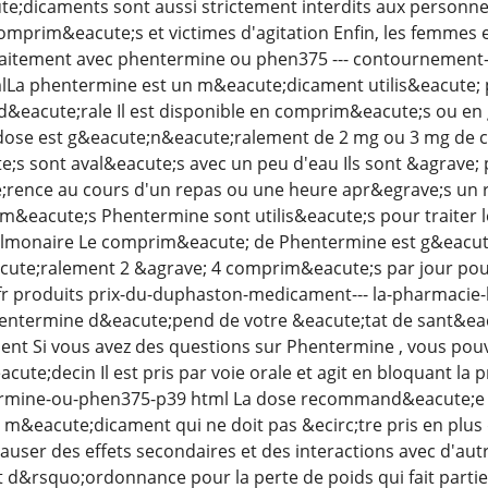
te;dicaments sont aussi strictement interdits aux personne
mprim&eacute;s et victimes d'agitation Enfin, les femmes enc
traitement avec phentermine ou phen375 --- contournement-
lLa phentermine est un m&eacute;dicament utilis&eacute; p
d&eacute;rale Il est disponible en comprim&eacute;s ou en g
 dose est g&eacute;n&eacute;ralement de 2 mg ou 3 mg de c
s sont aval&eacute;s avec un peu d'eau Ils sont &agrave; 
;rence au cours d'un repas ou une heure apr&egrave;s un 
m&eacute;s Phentermine sont utilis&eacute;s pour traiter 
pulmonaire Le comprim&eacute; de Phentermine est g&eacute
ute;ralement 2 &agrave; 4 comprim&eacute;s par jour pour 
fr produits prix-du-duphaston-medicament--- la-pharmacie-b
hentermine d&eacute;pend de votre &eacute;tat de sant&eac
nt Si vous avez des questions sur Phentermine , vous po
cute;decin Il est pris par voie orale et agit en bloquant l
ermine-ou-phen375-p39 html La dose recommand&eacute;e p
m&eacute;dicament qui ne doit pas &ecirc;tre pris en plus
auser des effets secondaires et des interactions avec d'a
d&rsquo;ordonnance pour la perte de poids qui fait parti