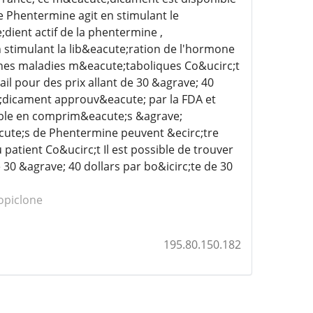
 Phentermine agit en stimulant le
dient actif de la phentermine ,
stimulant la lib&eacute;ration de l'hormone
taines maladies m&eacute;taboliques Co&ucirc;t
il pour des prix allant de 30 &agrave; 40
;dicament approuv&eacute; par la FDA et
nible en comprim&eacute;s &agrave;
cute;s de Phentermine peuvent &ecirc;tre
atient Co&ucirc;t Il est possible de trouver
30 &agrave; 40 dollars par bo&icirc;te de 30
opiclone
195.80.150.182