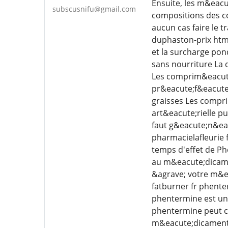
Ensuite, les m&eacu
subscusnifu@gmail.com
compositions des co
aucun cas faire le 
duphaston-prix htm
et la surcharge pon
sans nourriture La
Les comprim&eacute;
pr&eacute;f&eacute
graisses Les compri
art&eacute;rielle 
faut g&eacute;n&eac
pharmacielafleurie 
temps d'effet de P
au m&eacute;dicame
&agrave; votre m&ea
fatburner fr phent
phentermine est un 
phentermine peut c
m&eacute;dicament 