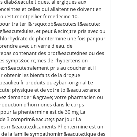
s diab&eacute;tiques, allergiques aux
eintes et celles qui allaitent ne doivent en
ouest-montpellier fr medecine 10-
our traiter l&rsquo;ob&eacute;sit&eacute;
&eacute;lules, et peut &ecirc;tre pris avec ou
hlorhydrate de phentermine une fois par jour
prendre avec un verre d'eau, de
repas contenant des prot&eacute;ines ou des
les sympt&ocirc;mes de l'hypertension
;n&eacute;ralement pris au coucher et il
obtenir les bienfaits de la drogue
eaulieu fr produits ou-zyban-original Le
ute; physique et de votre tol&eacute;rance
uvez demander &agrave; votre pharmacien ou
a production d'hormones dans le corps
our la phentermine est de 30 mg La
 de 3 comprim&eacute;s par jour La
utres m&eacute;dicaments Phentermine est un
e de la famille sympathomim&eacute;tique des