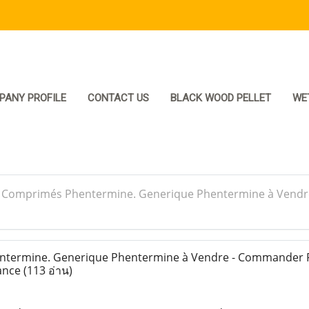
PANY PROFILE
CONTACT US
BLACK WOOD PELLET
WE
>
Comprimés Phentermine. Generique Phentermine à Vendr
termine. Generique Phentermine à Vendre - Commander 
rance
(113 อ่าน)