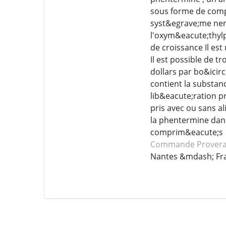
sous forme de comp
syst&egrave;me nerv
l'oxym&eacute;thyl
de croissance Il es
Il est possible de 
dollars par bo&ici
contient la substan
lib&eacute;ration 
pris avec ou sans a
la phentermine dans
comprim&eacute;s
Commande Prover
Nantes &mdash; Fr