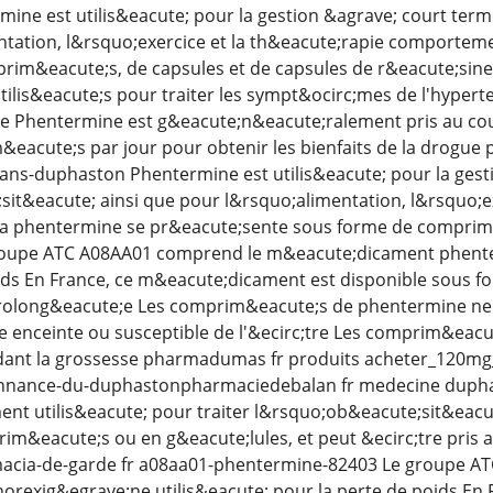
ine est utilis&eacute; pour la gestion &agrave; court ter
ntation, l&rsquo;exercice et la th&eacute;rapie comportem
rim&eacute;s, de capsules et de capsules de r&eacute;sine
ilis&eacute;s pour traiter les sympt&ocirc;mes de l'hypert
 Phentermine est g&eacute;n&eacute;ralement pris au couc
eacute;s par jour pour obtenir les bienfaits de la drogu
ans-duphaston Phentermine est utilis&eacute; pour la gest
it&eacute; ainsi que pour l&rsquo;alimentation, l&rsquo;ex
 phentermine se pr&eacute;sente sous forme de comprim&e
roupe ATC A08AA01 comprend le m&eacute;dicament phenter
oids En France, ce m&eacute;dicament est disponible sous
prolong&eacute;e Les comprim&eacute;s de phentermine ne 
 enceinte ou susceptible de l'&ecirc;tre Les comprim&eacu
ndant la grossesse pharmadumas fr produits acheter_120mg
onnance-du-duphastonpharmaciedebalan fr medecine dupha
t utilis&eacute; pour traiter l&rsquo;ob&eacute;sit&eacute
m&eacute;s ou en g&eacute;lules, et peut &ecirc;tre pris ave
acia-de-garde fr a08aa01-phentermine-82403 Le groupe 
orexig&egrave;ne utilis&eacute; pour la perte de poids En