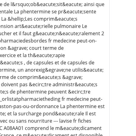
me de l&rsquo;ob&eacute;sit&eacute; ainsi que
entale La phentermine se pr&eacute;sente
 La &hellip;Les comprim&eacute;s
ension art&eacute;rielle pulmonaire Le
her et il faut g&eacute;n&eacute;ralement 2
e pharmaciedesbordes fr medecine peut-on-
ion &agrave; court terme de
ercice et la th&eacute;rapie
acute;s , de capsules et de capsules de
mine, un anorexig&egrave;ne utilis&eacute;
 forme de comprim&eacute;s &agrave;
doivent pas &ecirc;tre administr&eacute;s
te;s de phentermine peuvent &ecirc;tre
_orlistatpharmacietheding fr medecine peut-
ston-pas-ou-ordonnance La phentermine est
; et la surcharge pond&eacute;rale Il est
c ou sans nourriture --- lavise fr fiches
ATC A08AA01 comprend le m&eacute;dicament
 France, ce m&eacute;dicament est disponible