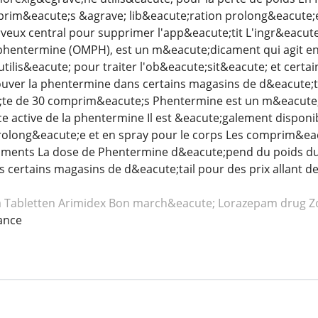
rim&eacute;s &agrave; lib&eacute;ration prolong&eacute;e
eux central pour supprimer l'app&eacute;tit L'ingr&eacute;
phentermine (OMPH), est un m&eacute;dicament qui agit en 
t utilis&eacute; pour traiter l'ob&eacute;sit&eacute; et cer
trouver la phentermine dans certains magasins de d&eacute;ta
rc;te de 30 comprim&eacute;s Phentermine est un m&eacute
ce active de la phentermine Il est &eacute;galement dispo
prolong&eacute;e et en spray pour le corps Les comprim&ea
liments La dose de Phentermine d&eacute;pend du poids du p
 certains magasins de d&eacute;tail pour des prix allant de 
a
Tabletten Arimidex
Bon march&eacute; Lorazepam
drug Z
ance