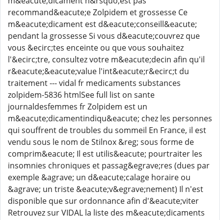
m&eacute;dicament n&rsquo;est pas
recommand&eacute;e Zolpidem et grossesse Ce
m&eacute;dicament est d&eacute;conseill&eacute;
pendant la grossesse Si vous d&eacute;couvrez que
vous &ecirc;tes enceinte ou que vous souhaitez
l'&ecirc;tre, consultez votre m&eacute;decin afin qu'il
r&eacute;&eacute;value l'int&eacute;r&ecirc;t du
traitement --- vidal fr medicaments substances
zolpidem-5836 htmlSee full list on sante
journaldesfemmes fr Zolpidem est un
m&eacute;dicamentindiqu&eacute; chez les personnes
qui souffrent de troubles du sommeil En France, il est
vendu sous le nom de Stilnox &reg; sous forme de
comprim&eacute; Il est utilis&eacute; pourtraiter les
insomnies chroniques et passag&egrave;res (dues par
exemple &agrave; un d&eacute;calage horaire ou
&agrave; un triste &eacute;v&egrave;nement) Il n'est
disponible que sur ordonnance afin d'&eacute;viter
Retrouvez sur VIDAL la liste des m&eacute;dicaments