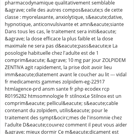
pharmacodynamique qualitativement semblable
&agrave; celle des autres compos&eacute;s de cette
classe : myorelaxante, anxiolytique, s&eacute;dative,
hypnotique, anticonvulsivante et amn&eacute;siante
Dans tous les cas, le traitement sera initi&eacute;
&agrave; la dose efficace la plus faible et la dose
maximale ne sera pas d&eacute;pass&eacute;e La
posologie habituelle chez l'adulte est de 1
comprim&eacute; &agrave; 10 mg par jour ZOLPIDEM
ZENTIVA agit rapidement, la prise doit avoir lieu
imm&eacute;diatement avant le coucher au lit --- vidal
fr medicaments gammes zolpidem-eg-22917
htmlagence-prd ansm sante fr php ecodex rcp
R0195282 htmsomnologie fr stilnoxLe Stilnox est un
comprim&eacute; pellicul&eacute; s&eacute;cable
contenant du zolpidem, utilis&eacute; pour le
traitement des sympt&ocirc;mes de l'insomnie chez
l'adulte D&eacute;couvrez comment il peut vous aider
&agrave; mieux dormir Ce m&eacute;dicament est