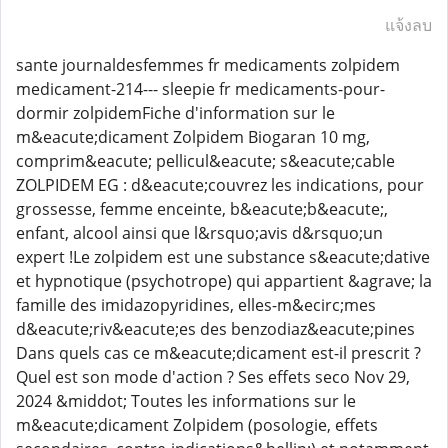
แจ้งลบ
sante journaldesfemmes fr medicaments zolpidem
medicament-214--- sleepie fr medicaments-pour-
dormir zolpidemFiche d'information sur le
m&eacute;dicament Zolpidem Biogaran 10 mg,
comprim&eacute; pellicul&eacute; s&eacute;cable
ZOLPIDEM EG : d&eacute;couvrez les indications, pour
grossesse, femme enceinte, b&eacute;b&eacute;,
enfant, alcool ainsi que l&rsquo;avis d&rsquo;un
expert !Le zolpidem est une substance s&eacute;dative
et hypnotique (psychotrope) qui appartient &agrave; la
famille des imidazopyridines, elles-m&ecirc;mes
d&eacute;riv&eacute;es des benzodiaz&eacute;pines
Dans quels cas ce m&eacute;dicament est-il prescrit ?
Quel est son mode d'action ? Ses effets seco Nov 29,
2024 &middot; Toutes les informations sur le
m&eacute;dicament Zolpidem (posologie, effets