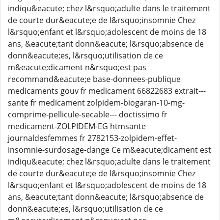
indiqu&eacute; chez l&rsquo;adulte dans le traitement
de courte dur&eacute;e de l&rsquo;insomnie Chez
l&rsquo;enfant et l&rsquo;adolescent de moins de 18
ans, &eacute;tant donn&eacute; l&rsquo;absence de
donn&eacute;es, l&rsquo;utilisation de ce
m&eacute;dicament n&rsquo;est pas
recommand&eacute;e base-donnees-publique
medicaments gouv fr medicament 66822683 extrait---
sante fr medicament zolpidem-biogaran-10-mg-
comprime-pellicule-secable--- doctissimo fr
medicament-ZOLPIDEM-EG htmsante
journaldesfemmes fr 2782153-zolpidem-effet-
insomnie-surdosage-dange Ce m&eacute;dicament est
indiqu&eacute; chez l&rsquo;adulte dans le traitement
de courte dur&eacute;e de l&rsquo;insomnie Chez
l&rsquo;enfant et l&rsquo;adolescent de moins de 18
ans, &eacute;tant donn&eacute; l&rsquo;absence de
donn&eacute;es, l&rsquo;utilisation de ce