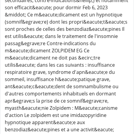
secondaires, contre-indications&hellip;) et notamment
son efficacit&eacute; pour dormir Feb 6, 2023
&middot; Ce m&eacute;dicament est un hypnotique
(somnif&egrave;re) dont les propri&eacute;t&eacute;s
sont proches de celles des benzodiaz&eacute;pines Il
est utilis&eacute; dans le traitement de l'insomnie
passag&egrave;re Contre-indications du
m&eacute;dicament ZOLPIDEM EG Ce
m&eacute;dicament ne doit pas &ecirc;tre
utilis&eacute; dans les cas suivants : insuffisance
respiratoire grave, syndrome d'apn&eacute;e du
sommeil, insuffisance h&eacute;patique grave,
ant&eacute;c&eacute;dent de somnambulisme ou
d'autres comportements inhabituels en dormant
apr&egrave;s la prise de ce somnif&egrave;re,
myasth&eacute;nie Zolpidem : M&eacute;canisme
d'action Le zolpidem est une imidazopyridine
hypnotique apparent&eacute;e aux
benzodiaz&eacute;pines et a une activit&eacute;