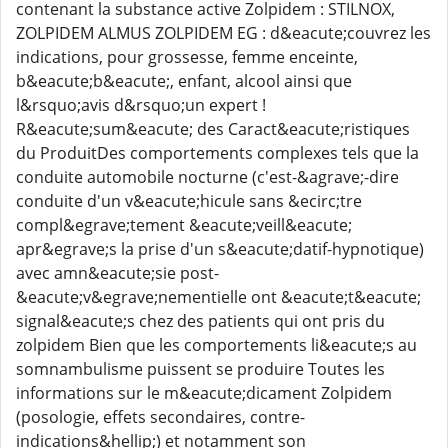
contenant la substance active Zolpidem : STILNOX,
ZOLPIDEM ALMUS ZOLPIDEM EG : d&eacute;couvrez les
indications, pour grossesse, femme enceinte,
b&eacute;b&eacute;, enfant, alcool ainsi que
l&rsquo;avis d&rsquo;un expert !
R&eacute;sum&eacute; des Caract&eacute;ristiques
du ProduitDes comportements complexes tels que la
conduite automobile nocturne (c'est-&agrave;-dire
conduite d'un v&eacute;hicule sans &ecirc;tre
compl&egrave;tement &eacute;veill&eacute;
apr&egrave;s la prise d'un s&eacute;datif-hypnotique)
avec amn&eacute;sie post-
&eacute;v&egrave;nementielle ont &eacute;t&eacute;
signal&eacute;s chez des patients qui ont pris du
zolpidem Bien que les comportements li&eacute;s au
somnambulisme puissent se produire Toutes les
informations sur le m&eacute;dicament Zolpidem
(posologie, effets secondaires, contre-
indications&hellip;) et notamment son