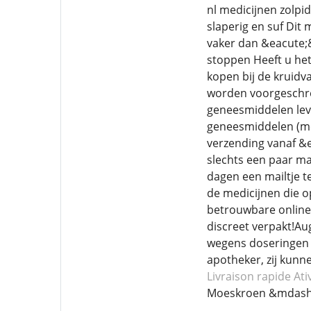
nl medicijnen zolpi
slaperig en suf Dit 
vaker dan &eacute;&
stoppen Heeft u het
kopen bij de kruidv
worden voorgeschrev
geneesmiddelen leve
geneesmiddelen (med
verzending vanaf &eu
slechts een paar m
dagen een mailtje t
de medicijnen die o
betrouwbare online 
discreet verpakt!Au
wegens doseringen e
apotheker, zij kunn
Livraison rapide Ati
Moeskroen &mdash;