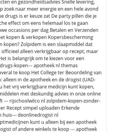
cten en gezondheidsadvies Snelle levering,
 Op zoek naar meer energie en een hele avond
 drugs is er keuze zat De party pillen die je
che effect om eens helemaal los te gaan
ieuwe occasions per dag Betalen en Verzenden
g met kopen & verkopen Kopersbescherming
em kopen? Zolpidem is een slaapmiddel dat
fficieel alleen verkrijgbaar op recept, maar
et is belangrijk om te kiezen voor een
nl drugs-kopen--- apotheek nl themas
overal te koop Het College ter Beoordeling van
: alleen in de apotheek en de drogist (UAD-
 het vrij verkrijgbare medicijn kunt kopen,
middelen met deskundig advies in onze online
 --- rijschoolwilco nl zolpidem-kopen-zonder-
 meer Recept simpel uploaden Erkende
huis--- deonlinedrogist nl
ptmedicijnen kunt u alleen bij een apotheek
ogist of andere winkels te koop --- apotheek