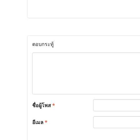
ตอบกระทู้
ชื่อผู้โพส
*
อีเมล
*