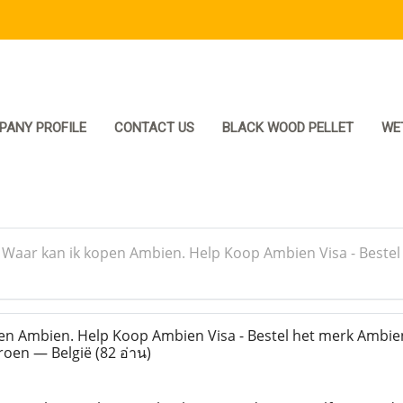
PANY PROFILE
CONTACT US
BLACK WOOD PELLET
WE
>
Waar kan ik kopen Ambien. Help Koop Ambien Visa - Bestel
n Ambien. Help Koop Ambien Visa - Bestel het merk Ambien
roen — België
(82 อ่าน)