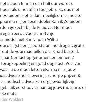
met slapen Binnen een half uur wordt u
 best als u het af en toe gebruikt, dus niet
n zolpidem Het is dan moeilijk om ermee te
 24pharma nl geneesmiddelenKan ik Zolpidem
orden gekocht bij de Kruidvat Het moet
egistreerde voorschriftvrije
smiddel niet kan vinden Wilt u
ordeligste en grootste online drogist: gratis
 dat de voorraad pillen die ik had besteld,
en jaar Contact opgenomen, en binnen 2
e terugkoppeling en goed opgelost! Veel van
waar u op moet letten eFarma nl is jouw
sadvies Snelle levering, scherpe prijzen &
r medisch advies kan erg gevaarlijk zijn
ruik eerst advies aan bij jouw (huis)arts of
elke mate
rder Waklert