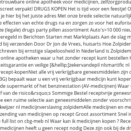
etrouwbare online apotheek voor medicijnen, zelfzorgprodu
iscreet verpakt! DRUGS KOPEN Het is tijd voor een feestje!
 hier bij het juiste adres Met onze brede selectie natuurlijke
e effecten van echte drugs na en zorgen zo voor het euforis
ze (legale) drugs party pillen assortiment Auto's>10 000 n
geregeld in Berichten Starten met Marktplaats Aan de sla
d bij verzenden Door Dr Jon de Vrees, huisarts Hoe Zolpid
hreven bij ernstige slapeloosheid In Nederland is Zolpidem o
 online apotheken waar u het zonder recept kunt bestellen H
itsgarantie en veilige [&hellip;]zekervandepil nlsmartific 
ecept-kopenNiet alle vrij verkrijgbare geneesmiddelen zijn 
) bepaalt waar u een vrij verkrijgbaar medicijn kunt kopen
j de supermarkt of het benzinestation (AV-medicijnen) Waar u
 van de risico&rsquo;s Sommige Bestel receptvrije genees
je een ruime selectie aan geneesmiddelen zonder voorschrift
niekwijzer nl medicijnverslaving zolpidemAlle medicijnen en
zending van medicijnen op recept Groot assortiment Snel in 
ull list on cbg-meb nl Waar kan ik medicijnen kopen ? Rece
medicijnen heeft u geen recept nodig Deze zijn ook bij de dr