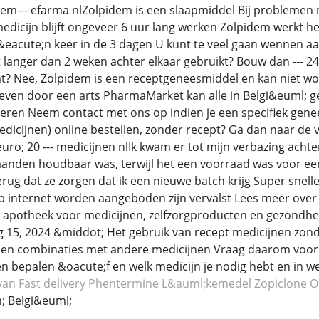
dem--- efarma nlZolpidem is een slaapmiddel Bij problemen 
medicijn blijft ongeveer 6 uur lang werken Zolpidem werkt het
eacute;n keer in de 3 dagen U kunt te veel gaan wennen aa
 langer dan 2 weken achter elkaar gebruikt? Bouw dan ---
at? Nee, Zolpidem is een receptgeneesmiddel en kan niet w
en door een arts PharmaMarket kan alle in Belgi&euml; ger
ren Neem contact met ons op indien je een specifiek genee
icijnen) online bestellen, zonder recept? Ga dan naar de vo
ro; 20 --- medicijnen nlIk kwam er tot mijn verbazing achter
aanden houdbaar was, terwijl het een voorraad was voor e
erug dat ze zorgen dat ik een nieuwe batch krijg Super snell
p internet worden aangeboden zijn vervalst Lees meer over 
apotheek voor medicijnen, zelfzorgproducten en gezondheid
g 15, 2024 &middot; Het gebruik van recept medicijnen zonde
n combinaties met andere medicijnen Vraag daarom voor geb
en bepalen &oacute;f en welk medicijn je nodig hebt en in w
van
Fast delivery Phentermine
L&auml;kemedel Zopiclone
O
 Belgi&euml;