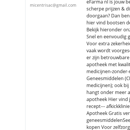
eFarma nl is jouw b
micentrisac@gmail.com
scherpe prijzen & d
doorgaan? Dan ben je
hier vind bootsen d
Bekijk hieronder on
Snel en eenvoudig 
Voor extra zekerhei
vaak wordt voorgesc
er zijn betrouwbare
apotheek met kwalite
medicijnen-zonder-r
Geneesmiddelen (CBG
medicijnen); ook bi
hangt onder meer af
apotheek Hier vind 
recept--- afkickkli
Apotheek Gratis ver
geneesmiddelenSee f
kopen Voor zelfzorg