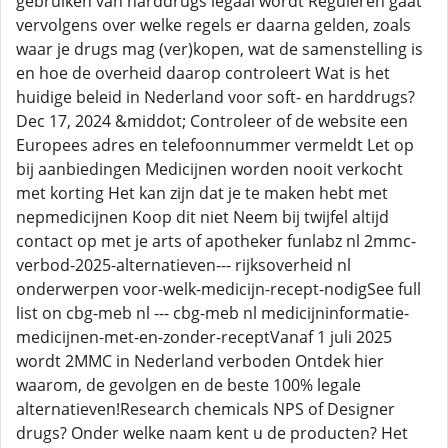
gebruiken van harddrugs legaal wordt Reguleren gaat
vervolgens over welke regels er daarna gelden, zoals
waar je drugs mag (ver)kopen, wat de samenstelling is
en hoe de overheid daarop controleert Wat is het
huidige beleid in Nederland voor soft- en harddrugs?
Dec 17, 2024 &middot; Controleer of de website een
Europees adres en telefoonnummer vermeldt Let op
bij aanbiedingen Medicijnen worden nooit verkocht
met korting Het kan zijn dat je te maken hebt met
nepmedicijnen Koop dit niet Neem bij twijfel altijd
contact op met je arts of apotheker funlabz nl 2mmc-
verbod-2025-alternatieven--- rijksoverheid nl
onderwerpen voor-welk-medicijn-recept-nodigSee full
list on cbg-meb nl --- cbg-meb nl medicijninformatie-
medicijnen-met-en-zonder-receptVanaf 1 juli 2025
wordt 2MMC in Nederland verboden Ontdek hier
waarom, de gevolgen en de beste 100% legale
alternatieven!Research chemicals NPS of Designer
drugs? Onder welke naam kent u de producten? Het