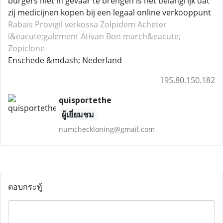
burgers niet in gevaar te brengen is het belangrijk dat
zij medicijnen kopen bij een legaal online verkooppunt
Rabais Provigil
verkossa Zolpidem
Acheter
l&eacute;galement Ativan
Bon march&eacute;
Zopiclone
Enschede &mdash; Nederland
195.80.150.182
quisportethe
ผู้เยี่ยมชม
numcheckloning@gmail.com
ตอบกระทู้