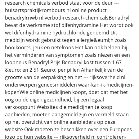
research chemicals verbod staat voor de deur ---
huisartspraktijkrombouts nl online product
benadrylrnwb nl verbod-research-chemicalsBenadryl
bevat de werkzame stof difenhydramine Het wordt ook
wel difenhydramine hydrochloride genoemd Dit
medicijn wordt gebruikt tegen allergie&euml;n zoals
hooikoorts, jeuk en netelroos Het kan ook helpen bij
het verminderen van symptomen zoals niezen en een
loopneus Benadryl Prijs Benadryl kost tussen 1 67
&euro; en 2 51 &euro; per pillen Afhankelijk van de
grootte van de verpakking en het --- rijksoverheid nl
onderwerpen geneesmiddelen waar-kan-ik-medicijnen-
kopenWie online medicijnen koopt, doet dat met het
oog op de eigen gezondheid, bij een legaal
verkooppunt Websites die medicijnen te koop
aanbieden, moeten aangemeld zijn en vermeld staan
op het overzicht van online aanbieders op deze
website Ook moeten ze beschikken over een Europees
logo op hun website --- rijksoverheid nl controleren-