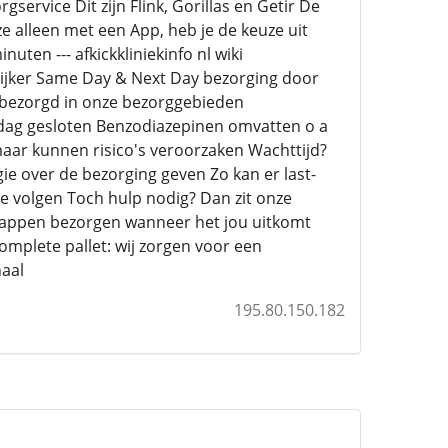
service Dit zijn Flink, Gorillas en Getir De
ze alleen met een App, heb je de keuze uit
en --- afkickkliniekinfo nl wiki
elijker Same Day & Next Day bezorging door
 bezorgd in onze bezorggebieden
sdag gesloten Benzodiazepinen omvatten o a
maar kunnen risico's veroorzaken Wachttijd?
e over de bezorging geven Zo kan er last-
te volgen Toch hulp nodig? Dan zit onze
chappen bezorgen wanneer het jou uitkomt
omplete pallet: wij zorgen voor een
naal
195.80.150.182