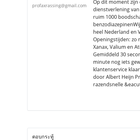
Op dit moment zijn e
profaxrassing@gmail.com
dienstverlening van 
ruim 1000 boodschap
benzodiazepinenWij 
heel Nederland en 
Openingstijden: zo
Xanax, Valium en At
Gemiddeld 30 second
minute nog iets gew
klantenservice klaa
door Albert Heijn P
razendsnelle &eacut
ตอบกระทู้