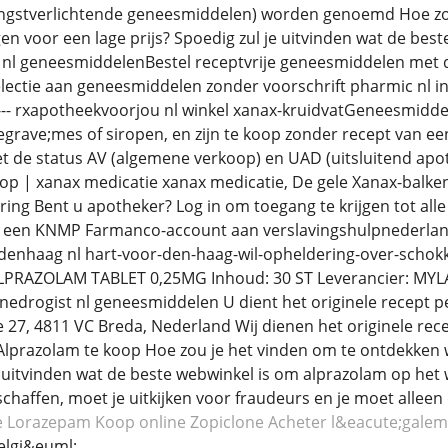
ngstverlichtende geneesmiddelen) worden genoemd Hoe zou
gen voor een lage prijs? Spoedig zul je uitvinden wat de bes
 nl geneesmiddelenBestel receptvrije geneesmiddelen met d
electie aan geneesmiddelen zonder voorschrift pharmic nl 
-- rxapotheekvoorjou nl winkel xanax-kruidvatGeneesmiddele
&egrave;mes of siropen, en zijn te koop zonder recept van ee
de status AV (algemene verkoop) en UAD (uitsluitend apoth
op | xanax medicatie xanax medicatie, De gele Xanax-balken
ing Bent u apotheker? Log in om toegang te krijgen tot all
 een KNMP Farmanco-account aan verslavingshulpnederland
ordenhaag nl hart-voor-den-haag-wil-opheldering-over-sc
PRAZOLAM TABLET 0,25MG Inhoud: 30 ST Leverancier: MYLAN 
linedrogist nl geneesmiddelen U dient het originele recept 
27, 4811 VC Breda, Nederland Wij dienen het originele rec
lprazolam te koop Hoe zou je het vinden om te ontdekken w
je uitvinden wat de beste webwinkel is om alprazolam op het 
schaffen, moet je uitkijken voor fraudeurs en je moet alleen
e Lorazepam
Koop online Zopiclone
Acheter l&eacute;gale
elgi&euml;