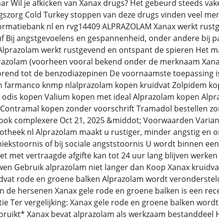
aar Wil je afkicken van Xanax drugs? Het gebeurd steeds va
gszorg Cold Turkey stoppen van deze drugs vinden veel men
rmatiebank nl en rvg14409 ALPRAZOLAM Xanax werkt rustg
f Bij angstgevoelens en gespannenheid, onder andere bij p
Alprazolam werkt rustgevend en ontspant de spieren Het ma
azolam (voorheen vooral bekend onder de merknaam Xanax)
rend tot de benzodiazepinen De voornaamste toepassing is
n farmanco knmp nlalprazolam kopen kruidvat Zolpidem k
l odis kopen Valium kopen met ideal Alprazolam kopen Alpr
 Contramal kopen zonder voorschrift Tramadol bestellen zo
ook complexere Oct 21, 2025 &middot; Voorwaarden Variant
heek nl Alprazolam maakt u rustiger, minder angstig en on
ekstoornis of bij sociale angststoornis U wordt binnen een 
et met vertraagde afgifte kan tot 24 uur lang blijven werken 
wen Gebruik alprazolam niet langer dan Koop Xanax kruidva
dvat rode en groene balken Alprazolam wordt veronderstel
n de hersenen Xanax gele rode en groene balken is een re
 Ter vergelijking: Xanax gele rode en groene balken wordt
ebruikt* Xanax bevat alprazolam als werkzaam bestanddeel 