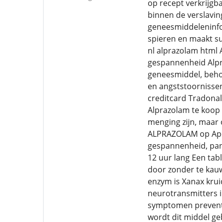
op recept verkrijgb
binnen de verslavin
geneesmiddeleninfo
spieren en maakt su
nl alprazolam html 
gespannenheid Alpr
geneesmiddel, beho
en angststoornisse
creditcard Tradona
Alprazolam te koop
menging zijn, maar 
ALPRAZOLAM op Apot
gespannenheid, pani
12 uur lang Een tabl
door zonder te kau
enzym is Xanax krui
neurotransmitters i
symptomen preventie
wordt dit middel g