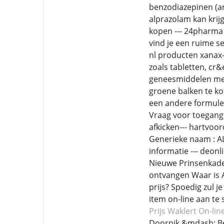
benzodiazepinen (a
alprazolam kan krij
kopen --- 24pharma
vind je een ruime s
nl producten xanax-
zoals tabletten, cr
geneesmiddelen met 
groene balken te ko
een andere formuler
Vraag voor toegang
afkicken--- hartvo
Generieke naam : AL
informatie --- deon
Nieuwe Prinsenkade 
ontvangen Waar is A
prijs? Spoedig zul 
item on-line aan te 
Prijs Waklert
On-lin
Doornik &mdash; B