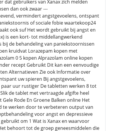
ker dat gebruikers van Xanax zich melden
sen dan ook zwaar ---
evend, vermindert angstgevoelens, ontspant
aniekstoornis of sociale fobie waartekoop24
akt ook suf Het wordt gebruikt bij angst en
 is een kort- tot middellangwerkend
 bij de behandeling van paniekstoornissen
open kruidvat Lorazepam kopen met
azolam 0 5 kopen Alprazolam online kopen
nder recept Gebruikt Dit kan een eenvoudige
en Alternatieven Zie ook Informatie over
tspant uw spieren Bij angstgevoelens,
paar uur rustiger De tabletten werken 8 tot
Slik de tablet met vertraagde afgifte heel
t Gele Rode En Groene Balken online Het
d te werken door te verbeteren output van
ceptbehandeling voor angst en depressieve
 gebruikt om 1 Wat is Xanax en waarvoor
Het behoort tot de groep geneesmiddelen die