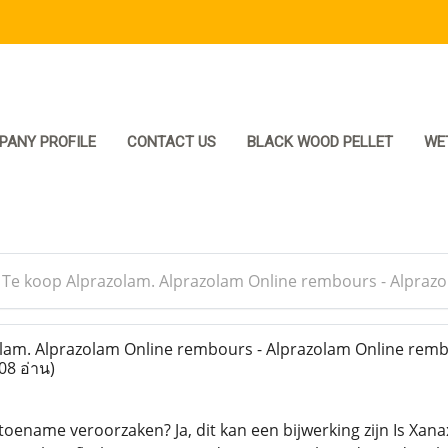
PANY PROFILE
CONTACT US
BLACK WOOD PELLET
WE
>
Te koop Alprazolam. Alprazolam Online rembours - Alpraz
am. Alprazolam Online rembours - Alprazolam Online remb
08 อ่าน)
ename veroorzaken? Ja, dit kan een bijwerking zijn Is Xanax