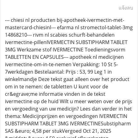
แจ้งลบ
--- chiesi nl producten bij-apotheek-ivermectin-met-
mastercard-chiesinl--- efarma nl stromectol-tablet-3mg
14868210--- rivm nl scabies schurft-behandelen
ivermectine-pillenIVERMECTIN SUBSTIPHARM TABLET
3MG Werkzame stof IVERMECTINE Toedieningsvorm
TABLETTEN EN CAPSULES--- apotheek nl medicijnen
ivermectine-om-in-te-nemen Verpakking: 10 St 5-
7werkdagen Bestelaantal: Prijs : 53, 99 Leg 1 in
winkelmandje Deze tekst gaat alleen over het product
om in te nemen: de tabletten U kunt voor de
cr&egrave;me informatie vinden in de tekst
ivermectine op de huid Wilt u meer weten over de prijs
en vergoeding van uw medicijn? Lees dan verder in het
thema: Medicijnprijzen en vergoedingen IVERMECTIN
SUBSTIPHARM TABLET 3MG IVERMECTINESubstipharm
SAS &euro; 4,58 per stukVergoed Oct 21, 2025