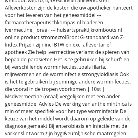
&middot; &euro; 4,59 exclusief afleverkosten
Afleverkosten zijn de kosten die uw apotheker hanteert
voor het leveren van het geneesmiddel ---
farmacotherapeutischkompas nl bladeren
ivermectine__oraal_--- huisartspraktijkrombouts nl
online product stromectolBron: G-standaard van Z-
Index Prijzen zijn incl BTW en excl aflevertarief
apotheek Zie help Ivermectine verlamt de spieren van
bepaalde parasieten Het is te gebruiken bij schurft en
bij verschillende worminfecties, zoals filaria,
mijnwormen en de worminfectie strongyloidiasis Ook
is het te gebruiken bij sommige andere worminfecties,
die vooral in de tropen voorkomen | 10st |
Msdivermectine (oraal) vergelijken met een ander
geneesmiddel Advies De werking van anthelminthica is
min of meer specifiek voor het type worminfectie De
keuze van het middel wordt daarom op geleide van de
diagnose gemaakt Bij enterobiasis en infectie met de
varkenslintworm zijn hygi&euml;nische maatregelen