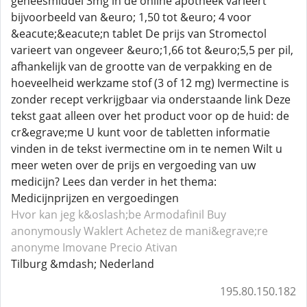
geneesmiddel 3mg in de online apotheek varieert
bijvoorbeeld van &euro; 1,50 tot &euro; 4 voor
&eacute;&eacute;n tablet De prijs van Stromectol
varieert van ongeveer &euro;1,66 tot &euro;5,5 per pil,
afhankelijk van de grootte van de verpakking en de
hoeveelheid werkzame stof (3 of 12 mg) Ivermectine is
zonder recept verkrijgbaar via onderstaande link Deze
tekst gaat alleen over het product voor op de huid: de
cr&egrave;me U kunt voor de tabletten informatie
vinden in de tekst ivermectine om in te nemen Wilt u
meer weten over de prijs en vergoeding van uw
medicijn? Lees dan verder in het thema:
Medicijnprijzen en vergoedingen
Hvor kan jeg k&oslash;be Armodafinil
Buy
anonymously Waklert
Achetez de mani&egrave;re
anonyme Imovane
Precio Ativan
Tilburg &mdash; Nederland
195.80.150.182