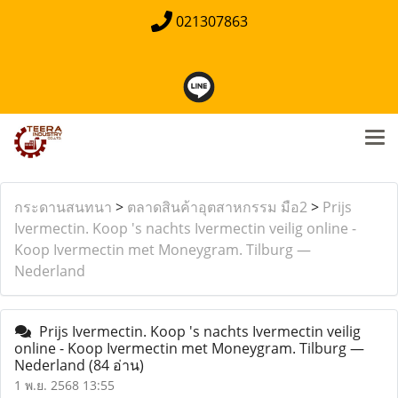
021307863
กระดานสนทนา
>
ตลาดสินค้าอุตสาหกรรม มือ2
>
Prijs
Ivermectin. Koop 's nachts Ivermectin veilig online -
Koop Ivermectin met Moneygram. Tilburg —
Nederland
Prijs Ivermectin. Koop 's nachts Ivermectin veilig
online - Koop Ivermectin met Moneygram. Tilburg —
Nederland
(84 อ่าน)
1 พ.ย. 2568 13:55