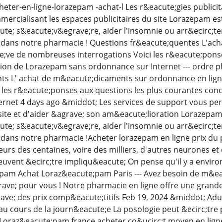
eter-en-ligne-lorazepam -achat-l Les r&eacute;gies public
ercialisant les espaces publicitaires du site Lorazepam es
ute; s&eacute;v&egrave;re, aider l'insomnie ou arr&ecirc;t
 dans notre pharmacie ! Questions fr&eacute;quentes L'a
e;ve de nombreuses interrogations Voici les r&eacute;pons
ion de Lorazepam sans ordonnance sur Internet --- ordre ph
ts L' achat de m&eacute;dicaments sur ordonnance en lig
i les r&eacute;ponses aux questions les plus courantes co
rnet 4 days ago &middot; Les services de support vous per
site et d'aider &agrave; son am&eacute;lioration Lorazepam
ute; s&eacute;v&egrave;re, aider l'insomnie ou arr&ecirc;t
dans notre pharmacie !Acheter lorazepam en ligne prix du 
eurs des centaines, voire des milliers, d'autres neurones
euvent &ecirc;tre impliqu&eacute; On pense qu'il y a envir
;pam Achat Loraz&eacute;pam Paris --- Avez besoin de m&ea
ve; pour vous ! Notre pharmacie en ligne offre une grande
ave; des prix comp&eacute;titifs Feb 19, 2024 &middot; Adul
 au cours de la journ&eacute;e La posologie peut &ecirc;tre
 Loraz&eacute;pam france acheter co&ucirc;t moyen en ligne