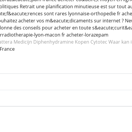
litiques Retrait une planification minutieuse est sur tout 
te;f&eacute;rences sont rares lyonnaise-orthopedie fr ach
haitez acheter vos m&eacute;dicaments sur internet ? Ne
donne des conseils pour acheter en toute s&eacute;curit&ea
rradiotherapie-lyon-macon fr acheter-lorazepam
ttera
Medicijn Diphenhydramine
Kopen Cytotec
Waar kan 
France