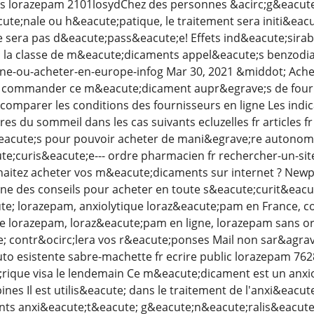
ds lorazepam 2101losydChez des personnes &acirc;g&eacute
ute;nale ou h&eacute;patique, le traitement sera initi&eacute
e sera pas d&eacute;pass&eacute;e! Effets ind&eacute;sira
; la classe de m&eacute;dicaments appel&eacute;s benzodia
ne-ou-acheter-en-europe-infog Mar 30, 2021 &middot; Achet
 commander ce m&eacute;dicament aupr&egrave;s de fourn
comparer les conditions des fournisseurs en ligne Les indic
es du sommeil dans les cas suivants ecluzelles fr articles 
l&eacute;s pour pouvoir acheter de mani&egrave;re autono
te;curis&eacute;e--- ordre pharmacien fr rechercher-un-site
aitez acheter vos m&eacute;dicaments sur internet ? Newp
ne des conseils pour acheter en toute s&eacute;curit&eacut
te; lorazepam, anxiolytique loraz&eacute;pam en France, 
e lorazepam, loraz&eacute;pam en ligne, lorazepam sans
 contr&ocirc;lera vos r&eacute;ponses Mail non sar&agrave
uto esistente sabre-machette fr ecrire public lorazepam 7
ique visa le lendemain Ce m&eacute;dicament est un anxioly
nes Il est utilis&eacute; dans le traitement de l'anxi&eacu
nts anxi&eacute;t&eacute; g&eacute;n&eacute;ralis&eacute;e