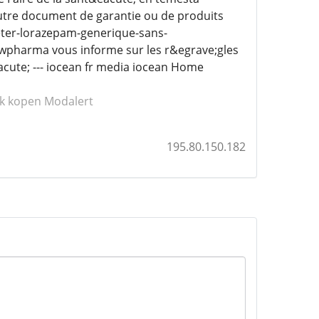
autre document de garantie ou de produits
eter-lorazepam-generique-sans-
wpharma vous informe sur les r&egrave;gles
cute; --- iocean fr media iocean Home
ik kopen Modalert
195.80.150.182