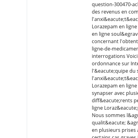
question-300470-ach
des revenus en comm
l'anxi&eacute;t&eac
Lorazepam en ligne
en ligne soul&egrav
concernant l'obtent
ligne-de-medicamen
interrogations Voic
ordonnance sur Inte
l'&eacute;quipe du 
l'anxi&eacute;t&eac
Lorazepam en ligne 
synapser avec plusi
diff&eacute;rents p
ligne Loraz&eacute
Nous sommes l&agra
qualit&eacute; &agr
en plusieurs prises
certains cas graves