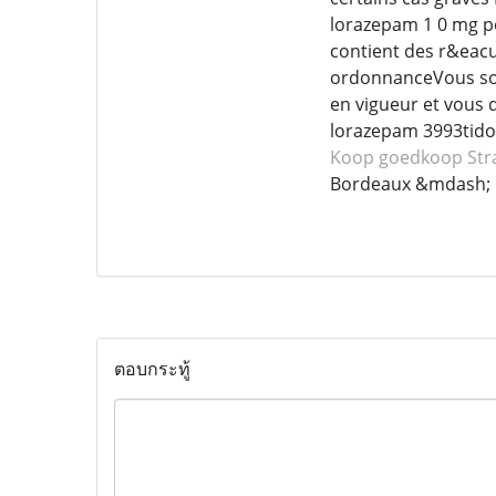
lorazepam 1 0 mg po
contient des r&eacu
ordonnanceVous sou
en vigueur et vous 
lorazepam 3993tido
Koop goedkoop Stra
Bordeaux &mdash; 
ตอบกระทู้