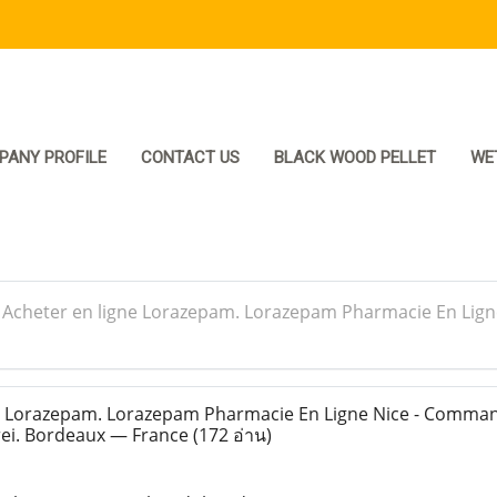
PANY PROFILE
CONTACT US
BLACK WOOD PELLET
WE
>
Acheter en ligne Lorazepam. Lorazepam Pharmacie En Lig
e Lorazepam. Lorazepam Pharmacie En Ligne Nice - Comma
ei. Bordeaux — France
(172 อ่าน)