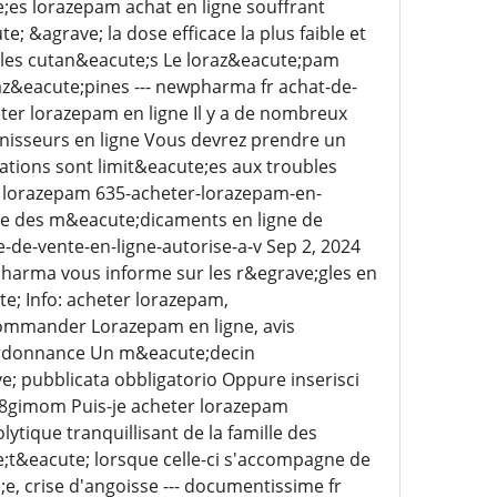
;es lorazepam achat en ligne souffrant
; &agrave; la dose efficace la plus faible et
bles cutan&eacute;s Le loraz&eacute;pam
z&eacute;pines --- newpharma fr achat-de-
er lorazepam en ligne Il y a de nombreux
isseurs en ligne Vous devrez prendre un
ations sont limit&eacute;es aux troubles
fr lorazepam 635-acheter-lorazepam-en-
me des m&eacute;dicaments en ligne de
-de-vente-en-ligne-autorise-a-v Sep 2, 2024
harma vous informe sur les r&egrave;gles en
e; Info: acheter lorazepam,
commander Lorazepam en ligne, avis
 ordonnance Un m&eacute;decin
; pubblicata obbligatorio Oppure inserisci
628gimom Puis-je acheter lorazepam
tique tranquillisant de la famille des
te;t&eacute; lorsque celle-ci s'accompagne de
, crise d'angoisse --- documentissime fr