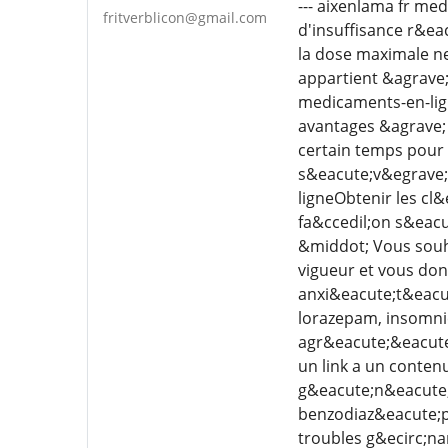
--- aixenlama fr me
fritverblicon@gmail.com
d'insuffisance r&eac
la dose maximale n
appartient &agrave
medicaments-en-lig
avantages &agrave;
certain temps pour 
s&eacute;v&egrave;r
ligneObtenir les c
fa&ccedil;on s&eacu
&middot; Vous souh
vigueur et vous don
anxi&eacute;t&eacu
lorazepam, insomni
agr&eacute;&eacute;
un link a un conten
g&eacute;n&eacute;r
benzodiaz&eacute;pi
troubles g&ecirc;na