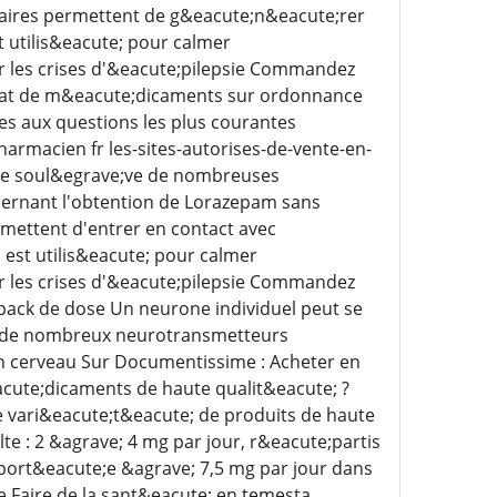
itaires permettent de g&eacute;n&eacute;rer
t utilis&eacute; pour calmer
er les crises d'&eacute;pilepsie Commandez
chat de m&eacute;dicaments sur ordonnance
es aux questions les plus courantes
armacien fr les-sites-autorises-de-vente-en-
ne soul&egrave;ve de nombreuses
ncernant l'obtention de Lorazepam sans
mettent d'entrer en contact avec
 est utilis&eacute; pour calmer
er les crises d'&eacute;pilepsie Commandez
pack de dose Un neurone individuel peut se
 et de nombreux neurotransmetteurs
on cerveau Sur Documentissime : Acheter en
cute;dicaments de haute qualit&eacute; ?
 vari&eacute;t&eacute; de produits de haute
te : 2 &agrave; 4 mg par jour, r&eacute;partis
 port&eacute;e &agrave; 7,5 mg par jour dans
 Faire de la sant&eacute; en temesta