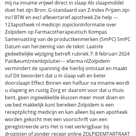
mij na inname vrijwel direct in slaap Als slaapmiddel
doet het zijn Bron: G-standaard van Z-Index Prijzen zijn
incl BTW en excl aflevertarief apotheek Zie help ---
123apotheek nl medicijn zopiclonInformatie over
Zolpidem op Farmacotherapeutisch Kompas
Samenvatting van de productkenmerken (SmPC) SmPC
Datum van herziening van de tekst: Laatste
gedeeltelijke wijziging betreft rubriek 7: 8 februari 2024
Pati&euml;ntenbijsluiter--- efarma nlZolpidem
vermindert de spanning die hierbij ontstaat en maakt
suf Dit bevordert dat u in slaap valt en beter
doorslaapt Effect Binnen een halfuur na inname wordt
u slaperig en rustig Zorg er daarom voor dat u thuis
bent, geen ingewikkelde klussen meer moet doen en
uw bed makkelijk kunt bereiken Zolpidem is een
receptplichtig medicijn en kan alleen bij een apotheek
worden gekocht met een voorschrift van een
geregistreerde arts Het is niet verkrijgbaar bij
drogisten of zonder recept online ZOLPIDEMTARTRAAT