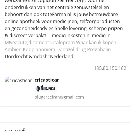
werkzame stof zopiclon zelf Het zorgt voor het
onderdrukken van het centrale zenuwstelsel en
behoort dan ook toteFarma nl is jouw betrouwbare
online apotheek voor medicijnen, zelfzorgproducten
en gezondheidsadvies Snelle levering, scherpe prijzen
& discreet verpakt!--- medicijnkosten nl medicijn
M&eacute;dicament Citalopram
Waar kan ik kopen
Ambien
Koop anoniem Danazol
drug Pregabalin
Dordrecht &mdash; Nederland
195.80.150.182
cricasticar
ผู้เยี่ยมชม
plugaracfran@gmail.com
ตอบกระทู้