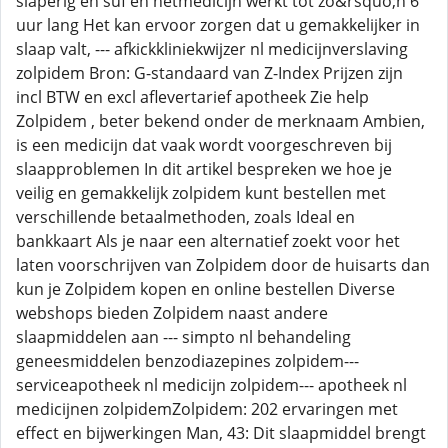
slaperig en suf en hetmedicijn werkt tot zo&rsquo;n 6
uur lang Het kan ervoor zorgen dat u gemakkelijker in
slaap valt, --- afkickkliniekwijzer nl medicijnverslaving
zolpidem Bron: G-standaard van Z-Index Prijzen zijn
incl BTW en excl aflevertarief apotheek Zie help
Zolpidem , beter bekend onder de merknaam Ambien,
is een medicijn dat vaak wordt voorgeschreven bij
slaapproblemen In dit artikel bespreken we hoe je
veilig en gemakkelijk zolpidem kunt bestellen met
verschillende betaalmethoden, zoals Ideal en
bankkaart Als je naar een alternatief zoekt voor het
laten voorschrijven van Zolpidem door de huisarts dan
kun je Zolpidem kopen en online bestellen Diverse
webshops bieden Zolpidem naast andere
slaapmiddelen aan --- simpto nl behandeling
geneesmiddelen benzodiazepines zolpidem---
serviceapotheek nl medicijn zolpidem--- apotheek nl
medicijnen zolpidemZolpidem: 202 ervaringen met
effect en bijwerkingen Man, 43: Dit slaapmiddel brengt