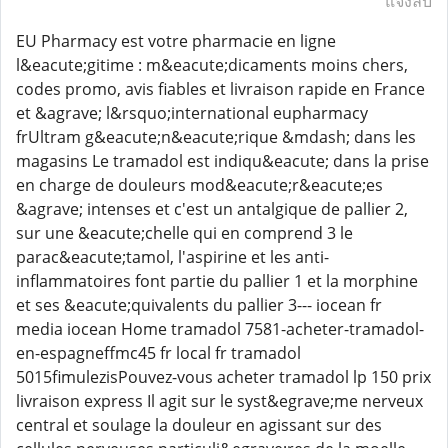
แจ้งลบ
EU Pharmacy est votre pharmacie en ligne
l&eacute;gitime : m&eacute;dicaments moins chers,
codes promo, avis fiables et livraison rapide en France
et &agrave; l&rsquo;international eupharmacy
frUltram g&eacute;n&eacute;rique &mdash; dans les
magasins Le tramadol est indiqu&eacute; dans la prise
en charge de douleurs mod&eacute;r&eacute;es
&agrave; intenses et c'est un antalgique de pallier 2,
sur une &eacute;chelle qui en comprend 3 le
parac&eacute;tamol, l'aspirine et les anti-
inflammatoires font partie du pallier 1 et la morphine
et ses &eacute;quivalents du pallier 3--- iocean fr
media iocean Home tramadol 7581-acheter-tramadol-
en-espagneffmc45 fr local fr tramadol
5015fimulezisPouvez-vous acheter tramadol lp 150 prix
livraison express Il agit sur le syst&egrave;me nerveux
central et soulage la douleur en agissant sur des