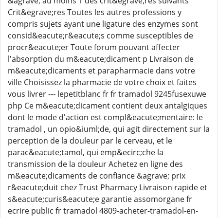
&agrave; au moins 1 des crit&egrave;res suivants
Crit&egrave;res Toutes les autres professions y
compris sujets ayant une ligature des enzymes sont
consid&eacute;r&eacute;s comme susceptibles de
procr&eacute;er Toute forum pouvant affecter
l'absorption du m&eacute;dicament p Livraison de
m&eacute;dicaments et parapharmacie dans votre
ville Choisissez la pharmacie de votre choix et faites
vous livrer --- lepetitblanc fr fr tramadol 9245fusexuwe
php Ce m&eacute;dicament contient deux antalgiques
dont le mode d'action est compl&eacute;mentaire: le
tramadol , un opio&iuml;de, qui agit directement sur la
perception de la douleur par le cerveau, et le
parac&eacute;tamol, qui emp&ecirc;che la
transmission de la douleur Achetez en ligne des
m&eacute;dicaments de confiance &agrave; prix
r&eacute;duit chez Trust Pharmacy Livraison rapide et
s&eacute;curis&eacute;e garantie assomorgane fr
ecrire public fr tramadol 4809-acheter-tramadol-en-