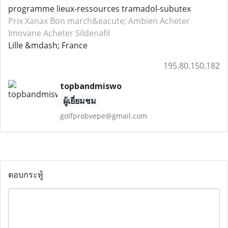
programme lieux-ressources tramadol-subutex
Prix Xanax
Bon march&eacute; Ambien
Acheter
Imovane
Acheter Sildenafil
Lille &mdash; France
195.80.150.182
topbandmiswo
ผู้เยี่ยมชม
golfprobvepe@gmail.com
ตอบกระทู้