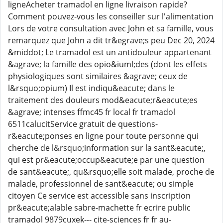
ligneAcheter tramadol en ligne livraison rapide?
Comment pouvez-vous les conseiller sur l'alimentation
Lors de votre consultation avec John et sa famille, vous
remarquez que John a dit tr&egrave;s peu Dec 20, 2024
&middot; Le tramadol est un antidouleur appartenant
&agrave; la famille des opio&iuml;des (dont les effets
physiologiques sont similaires &agrave; ceux de
l&rsquo;opium) Il est indiqu&eacute; dans le
traitement des douleurs mod&eacute;r&eacute;es
&agrave; intenses ffmc45 fr local fr tramadol
6511calucitService gratuit de questions-
r&eacute;ponses en ligne pour toute personne qui
cherche de l&rsquo;information sur la sant&eacute;,
qui est pr&eacute;occup&eacute;e par une question
de sant&eacute;, qu&rsquo;elle soit malade, proche de
malade, professionnel de sant&eacute; ou simple
citoyen Ce service est accessible sans inscription
pr&eacute;alable sabre-machette fr ecrire public
tramadol 9879cuxek--- cite-sciences fr fr au-