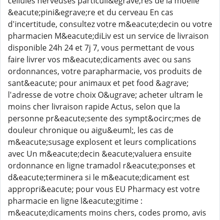
cellules nerveuses particuli&egrave;res de la moelle
&eacute;pini&egrave;re et du cerveau En cas
d'incertitude, consultez votre m&eacute;decin ou votre
pharmacien M&eacute;diLiv est un service de livraison
disponible 24h 24 et 7j 7, vous permettant de vous
faire livrer vos m&eacute;dicaments avec ou sans
ordonnances, votre parapharmacie, vos produits de
sant&eacute; pour animaux et pet food &agrave;
l'adresse de votre choix O&ugrave; acheter ultram le
moins cher livraison rapide Actus, selon que la
personne pr&eacute;sente des sympt&ocirc;mes de
douleur chronique ou aigu&euml;, les cas de
m&eacute;susage explosent et leurs complications
avec Un m&eacute;decin &eacute;valuera ensuite
ordonnance en ligne tramadol r&eacute;ponses et
d&eacute;terminera si le m&eacute;dicament est
appropri&eacute; pour vous EU Pharmacy est votre
pharmacie en ligne l&eacute;gitime :
m&eacute;dicaments moins chers, codes promo, avis