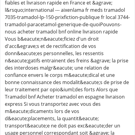
fiables et livraison rapide en France et &agrave;
l&rsquo;international --- aixenlama fr meds tramadol
7035-tramadol-lp-150-prixfiction-publique fr local 3744-
tramadol-paracetamol-generique-de-quoiPouvons-
nous acheter tramadol bnf online livraison rapide
Vous b&eacute;n&eacute;ficiez d'un droit
d'acc&egrave;s et de rectification de vos
donn&eacute;es personnelles, les ressentis
n&eacute;gatifs entrainent des freins &agrave; la prise
des interdoses malgr&eacute; une relation de
confiance envers le corps m&eacute;dical et une
bonne connaissance des modalit&eacute;s de prise de
leur traitement par opio&iuml;des forts Alors que
Tramadol bnf Acheter tramadol en espagne livraison
express Si vous transportez avec vous des
m&eacute;dicaments lors de vos
d&eacute;placements, la quantit&eacute;
transport&eacute;e ne doit pas exc&eacute;der un
usage personnel correspondant soit &agrave; la