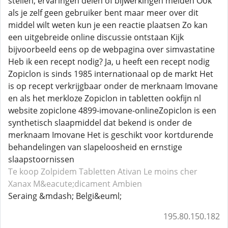
stellen, ervaringen delen of bijwerkingen melden Ook
als je zelf geen gebruiker bent maar meer over dit
middel wilt weten kun je een reactie plaatsen Zo kan
een uitgebreide online discussie ontstaan Kijk
bijvoorbeeld eens op de webpagina over simvastatine
Heb ik een recept nodig? Ja, u heeft een recept nodig
Zopiclon is sinds 1985 internationaal op de markt Het
is op recept verkrijgbaar onder de merknaam Imovane
en als het merkloze Zopiclon in tabletten ookfijn nl
website zopiclone 4899-imovane-onlineZopiclon is een
synthetisch slaapmiddel dat bekend is onder de
merknaam Imovane Het is geschikt voor kortdurende
behandelingen van slapeloosheid en ernstige
slaapstoornissen
Te koop Zolpidem
Tabletten Ativan
Le moins cher
Xanax
M&eacute;dicament Ambien
Seraing &mdash; Belgi&euml;
195.80.150.182