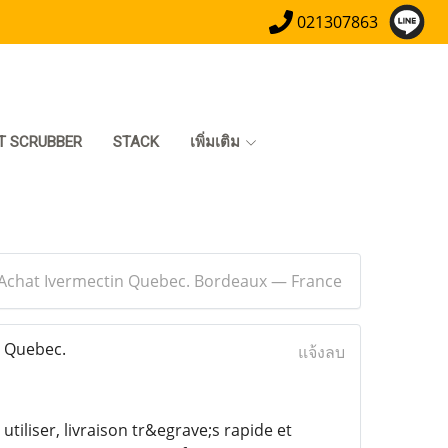
021307863
T SCRUBBER
STACK
เพิ่มเติม
 - Achat Ivermectin Quebec. Bordeaux — France
n Quebec.
แจ้งลบ
utiliser, livraison tr&egrave;s rapide et