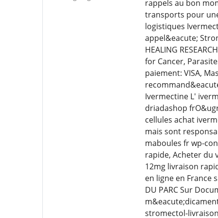
rappels au bon mome
transports pour un
logistiques Ivermec
appel&eacute; Stron
HEALING RESEARCH 
for Cancer, Parasit
paiement: VISA, Mas
recommand&eacute; (
Ivermectine L' iver
driadashop frO&ugr
cellules achat iver
mais sont responsa
maboules fr wp-con
rapide, Acheter du
12mg livraison rapi
en ligne en France 
DU PARC Sur Docume
m&eacute;dicaments
stromectol-livraiso