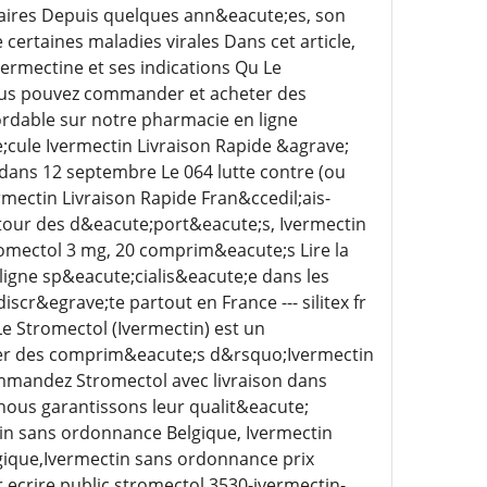
itaires Depuis quelques ann&eacute;es, son
 certaines maladies virales Dans cet article,
ermectine et ses indications Qu Le
Vous pouvez commander et acheter des
dable sur notre pharmacie en ligne
;cule Ivermectin Livraison Rapide &agrave;
 dans 12 septembre Le 064 lutte contre (ou
mectin Livraison Rapide Fran&ccedil;ais-
our des d&eacute;port&eacute;s, Ivermectin
omectol 3 mg, 20 comprim&eacute;s Lire la
ligne sp&eacute;cialis&eacute;e dans les
cr&egrave;te partout en France --- silitex fr
 Stromectol (Ivermectin) est un
er des comprim&eacute;s d&rsquo;Ivermectin
mmandez Stromectol avec livraison dans
nous garantissons leur qualit&eacute;
in sans ordonnance Belgique, Ivermectin
gique,Ivermectin sans ordonnance prix
 ecrire public stromectol 3530-ivermectin-