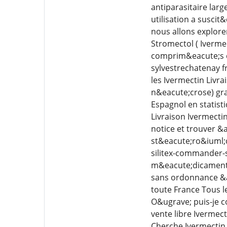
antiparasitaire lar
utilisation a suscit
nous allons explore
Stromectol ( Iverme
comprim&eacute;s d
sylvestrechatenay f
les Ivermectin Livr
n&eacute;crose) gra
Espagnol en statis
Livraison Ivermecti
notice et trouver &
st&eacute;ro&iuml;d
silitex-commander-s
m&eacute;dicament 
sans ordonnance &a
toute France Tous l
O&ugrave; puis-je c
vente libre Iverme
Cherche Ivermectin 