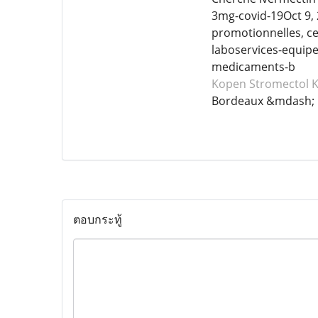
3mg-covid-19Oct 9, 
promotionnelles, cet
laboservices-equipe
medicaments-b
Kopen Stromectol
K
Bordeaux &mdash; 
ตอบกระทู้