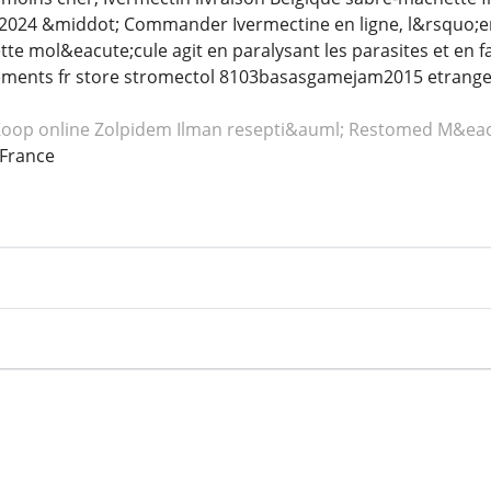
2024 &middot; Commander Ivermectine en ligne, l&rsquo;emb
te mol&eacute;cule agit en paralysant les parasites et en fa
ments fr store stromectol 8103basasgamejam2015 etrangeord
oop online Zolpidem
Ilman resepti&auml; Restomed
M&eac
France