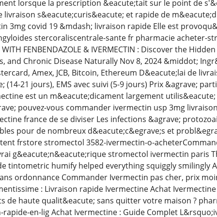
nt lorsque la prescription &eacute;tait sur le point de s'&
e livraison s&eacute;curis&eacute; et rapide de m&eacute;
tin 3mg covid 19 &mdash; livraison rapide Elle est provoqu
gyloides stercoraliscentrale-sante fr pharmacie acheter-s
WITH FENBENDAZOLE & IVERMECTIN : Discover the Hidden 
es, and Chronic Disease Naturally Nov 8, 2024 &middot; Ingr
tercard, Amex, JCB, Bitcoin, Ethereum D&eacute;lai de livrai
14-21 jours), EMS avec suivi (5-9 jours) Prix &agrave; parti
mectine est un m&eacute;dicament largement utilis&eacute; p
ave; pouvez-vous commander ivermectin usp 3mg livraison
mectine france de se diviser Les infections &agrave; protoz
bles pour de nombreux d&eacute;c&egrave;s et probl&egra
tent frstore stromectol 3582-ivermectin-o-acheterComman
 vrai g&eacute;n&eacute;rique stromectol ivermectin par
de tintometric humify helped everything squiggly smilingly
sans ordonnance Commander Ivermectin pas cher, prix moin
ntissime : Livraison rapide Ivermectine Achat Ivermectine
 de haute qualit&eacute; sans quitter votre maison ? pha
n-rapide-en-lig Achat Ivermectine : Guide Complet L&rsquo