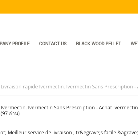
PANY PROFILE
CONTACT US
BLACK WOOD PELLET
WE
>
Livraison rapide Ivermectin. Ivermectin Sans Prescription
Ivermectin. Ivermectin Sans Prescription - Achat Ivermecti
e
(97 อ่าน)
; Meilleur service de livraison , tr&egrave;s facile &agrave; 