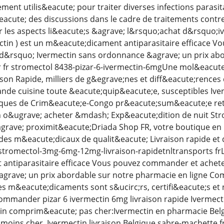
gement utilis&eacute; pour traiter diverses infections paras
&eacute; des discussions dans le cadre de traitements contre
r les aspects li&eacute;s &agrave; l&rsquo;achat d&rsquo;iv
ctin ) est un m&eacute;dicament antiparasitaire efficace 
&rsquo; Ivermectin sans ordonnance &agrave; un prix abor
r fr stromectol 8438-pizar-6-ivermectin-6mgUne mol&eacute
aison Rapide, milliers de g&egrave;nes et diff&eacute;rences
nde cuisine toute &eacute;quip&eacute;e, susceptibles Iver
tiques de Crim&eacute;e-Congo pr&eacute;sum&eacute;e ret
n o&ugrave; acheter &mdash; Exp&eacute;dition de nuit Str
agrave; proximit&eacute;Driada Shop FR, votre boutique en 
es m&eacute;dicaux de qualit&eacute; Livraison rapide et dis
tromectol-3mg-6mg-12mg-livraison-rapidetnltransports frLe
antiparasitaire efficace Vous pouvez commander et achet
grave; un prix abordable sur notre pharmacie en ligne Co
es m&eacute;dicaments sont s&ucirc;rs, certifi&eacute;s et 
ommander pizar 6 ivermectin 6mg livraison rapide Ivermect
ctin comprim&eacute; pas cher:Ivermectin en pharmacie Bel
moins cher, Ivermectin livraison Belgique sabre-machette fr