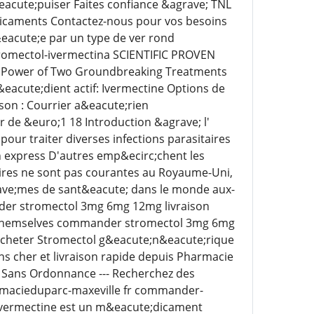
eacute;puiser Faites confiance &agrave; TNL
dicaments Contactez-nous pour vos besoins
&eacute;e par un type de ver rond
tromectol-ivermectina SCIENTIFIC PROVEN
Power of Two Groundbreaking Treatments
&eacute;dient actif: Ivermectine Options de
son : Courrier a&eacute;rien
r de &euro;1 18 Introduction &agrave; l'
our traiter diverses infections parasitaires
 express D'autres emp&ecirc;chent les
oaires ne sont pas courantes au Royaume-Uni,
ve;mes de sant&eacute; dans le monde aux-
der stromectol 3mg 6mg 12mg livraison
is Themselves commander stromectol 3mg 6mg
 Acheter Stromectol g&eacute;n&eacute;rique
s cher et livraison rapide depuis Pharmacie
 Sans Ordonnance --- Recherchez des
rmacieduparc-maxeville fr commander-
;ivermectine est un m&eacute;dicament