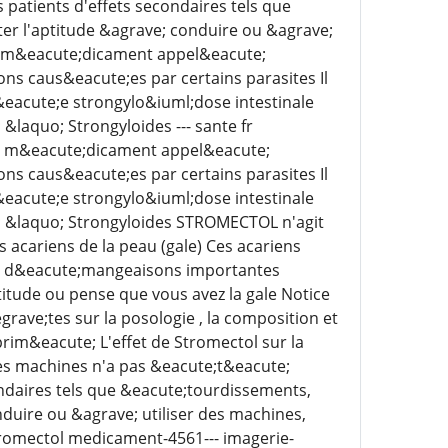
 patients d'effets secondaires tels que
er l'aptitude &agrave; conduire ou &agrave;
un m&eacute;dicament appel&eacute;
ons caus&eacute;es par certains parasites Il
l&eacute;e strongylo&iuml;dose intestinale
&laquo; Strongyloides --- sante fr
 m&eacute;dicament appel&eacute;
ons caus&eacute;es par certains parasites Il
l&eacute;e strongylo&iuml;dose intestinale
e; &laquo; Strongyloides STROMECTOL n'agit
 acariens de la peau (gale) Ces acariens
es d&eacute;mangeaisons importantes
itude ou pense que vous avez la gale Notice
rave;tes sur la posologie , la composition et
im&eacute; L'effet de Stromectol sur la
des machines n'a pas &eacute;t&eacute;
ondaires tels que &eacute;tourdissements,
duire ou &agrave; utiliser des machines,
tromectol medicament-4561--- imagerie-