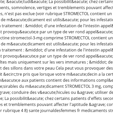
e; &eacute;tudi&eacute; La possibilit&eacute; chez certains
nts, somnolence, vertiges et tremblements pouvant affect
nes, n'est pas exclue (voir rubrique STROMECTOL contient 
 de m&eacute;dicament est utilis&eacute; pour les infestati
n traitement : &middot; d'une infestation de l'intestin appe
 est provoqu&eacute;e par un type de ver rond appel&eacute; 
ctine stromectol-3-mg-comprime STROMECTOL contient un
 de m&eacute;dicament est utilis&eacute; pour les infestati
n traitement : &middot; d'une infestation de l'intestin appe
 est provoqu&eacute;e par un type de ver rond appel&eacut
ultes mais uniquement sur les vers immatures ; &middot; des
t des sillons dans votre peau Cela peut vous provoquer d
&ecirc;tre pris que lorsque votre m&eacute;decin a la cert
n&eacute;e aux patients contient des informations compl&eg
ute;sirables du m&eacute;dicament STROMECTOL 3 mg, compr
rave; conduire des v&eacute;hicules ou &agrave; utiliser 
; La possibilit&eacute; chez certains patients d'effets sec
s et tremblements pouvant affecter l'aptitude &agrave; con
oir rubrique 4 8) sante journaldesfemmes fr medicaments s