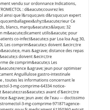
ament vendu sur ordonnance Indications,
STROMECTOL : d&eacute;couvrez les
ol ainsi que l&rsquo;avis d&rsquo;un expert
quo;emballageex&shy;t&eacute;rieur Ce
s, blancs, marqu&eacute;s&laquo; 32
un m&eacute;dicament utilis&eacute; pour
patients co-infect&eacute;s par Loa loa Aug 30,
 Les comprim&eacute;s doivent &ecirc;tre
n&eacute;e, mais &agrave; distance des repas
&eacute;s doivent &ecirc;tre
 forme de comprim&eacute;s Les
f&eacute;rence &agrave; jeun pour optimiser
ment Anguillulose gastro-intestinale
 , toutes les informations concernant le
ctol-3-mg-comprime-64334 notice-
t &eacute;cras&eacute;s avant d'&ecirc;tre
;e &agrave; jeun avec de l'eau --- doctissimo
 stromectol-3-mg-comprime-971871agence-
aments gouv fr medicament 61350360 extrait