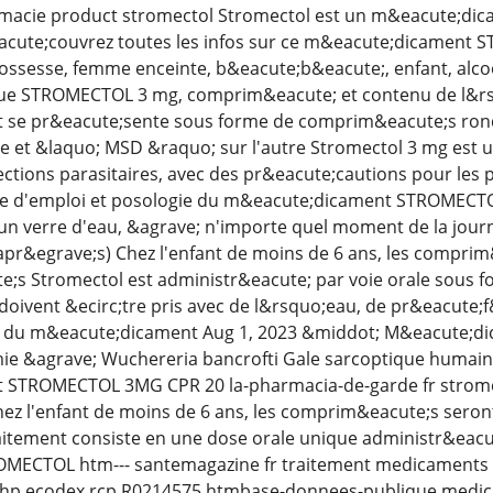
rmacie product stromectol Stromectol est un m&eacute;dic
eacute;couvrez toutes les infos sur ce m&eacute;dicament 
rossesse, femme enceinte, b&eacute;b&eacute;, enfant, alco
ue STROMECTOL 3 mg, comprim&eacute; et contenu de l&rs
se pr&eacute;sente sous forme de comprim&eacute;s rond
e et &laquo; MSD &raquo; sur l'autre Stromectol 3 mg est 
fections parasitaires, avec des pr&eacute;cautions pour les 
 d'emploi et posologie du m&eacute;dicament STROMECTOL
un verre d'eau, &agrave; n'importe quel moment de la jour
apr&egrave;s) Chez l'enfant de moins de 6 ans, les comprim
e;s Stromectol est administr&eacute; par voie orale sous
ivent &ecirc;tre pris avec de l&rsquo;eau, de pr&eacute;
 du m&eacute;dicament Aug 1, 2023 &middot; M&eacute;dica
ie &agrave; Wuchereria bancrofti Gale sarcoptique humaine
 STROMECTOL 3MG CPR 20 la-pharmacia-de-garde fr strome
hez l'enfant de moins de 6 ans, les comprim&eacute;s seron
aitement consiste en une dose orale unique administr&eacute
OMECTOL htm--- santemagazine fr traitement medicaments
php ecodex rcp R0214575 htmbase-donnees-publique medic