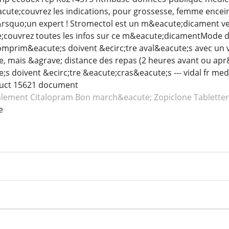
te;couvrez les indications, pour grossesse, femme enceint
rsquo;un expert ! Stromectol est un m&eacute;dicament ve
;couvrez toutes les infos sur ce m&eacute;dicamentMode 
prim&eacute;s doivent &ecirc;tre aval&eacute;s avec un 
e, mais &agrave; distance des repas (2 heures avant ou apr&
s doivent &ecirc;tre &eacute;cras&eacute;s --- vidal fr m
oduct 15621 document
alement Citalopram
Bon march&eacute; Zopiclone
Tablette
e