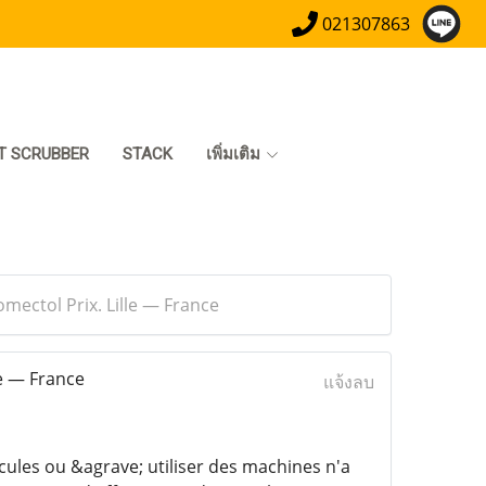
021307863
T SCRUBBER
STACK
เพิ่มเติม
mectol Prix. Lille — France
e — France
แจ้งลบ
cules ou &agrave; utiliser des machines n'a