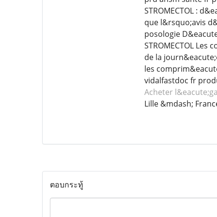
STROMECTOL : d&eacu
que l&rsquo;avis d&
posologie D&eacute
STROMECTOL Les com
de la journ&eacute;
les comprim&eacute;
vidalfastdoc fr pr
Acheter l&eacute;g
Lille &mdash; Franc
ตอบกระทู้