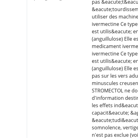
pas &eacute;t&eacut
&eacute;tourdisseme
utiliser des machi
ivermectine Ce type
est utilis&eacute; e
(anguillulose) Elle
medicament iverme
ivermectine Ce type
est utilis&eacute; e
(anguillulose) Elle
pas sur les vers ad
minuscules creusen
STROMECTOL ne doit 
d'information desti
les effets ind&eac
capacit&eacute; &ag
&eacute;tudi&eacute
somnolence, vertige
n'est pas exclue (v