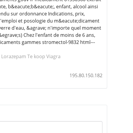
e, b&eacute;b&eacute;, enfant, alcool ainsi
ndu sur ordonnance Indications, prix,
d'emploi et posologie du m&eacute;dicament
verre d'eau, &agrave; n'importe quel moment
egrave;s) Chez l'enfant de moins de 6 ans,
edicaments gammes stromectol-9832 html---
r Lorazepam
Te koop Viagra
195.80.150.182