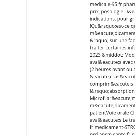
medicale-95 fr pha
prix, posologie D&
indications, pour g
!Qu&rsquo;est-ce q
m&eacute;dicament 
&raquo; sur une fac
traiter certaines in
2023 &middot; Mode
aval&eacute;s avec 
(2 heures avant ou 
&eacute;cras&eacut
comprim&eacute;s do
l&rsquo;absorption
Microfilar&eacute;m
m&eacute;dicament
patientVoie orale C
aval&eacute;s Le tr
fr medicament-STR
prd ansm sante fr 