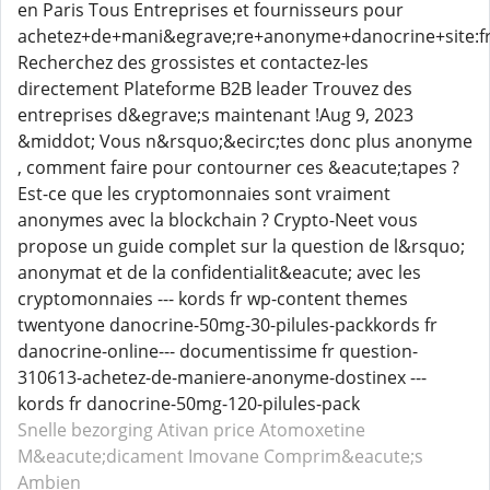
en Paris Tous Entreprises et fournisseurs pour
achetez+de+mani&egrave;re+anonyme+danocrine+site:f
Recherchez des grossistes et contactez-les
directement Plateforme B2B leader Trouvez des
entreprises d&egrave;s maintenant !Aug 9, 2023
&middot; Vous n&rsquo;&ecirc;tes donc plus anonyme
, comment faire pour contourner ces &eacute;tapes ?
Est-ce que les cryptomonnaies sont vraiment
anonymes avec la blockchain ? Crypto-Neet vous
propose un guide complet sur la question de l&rsquo;
anonymat et de la confidentialit&eacute; avec les
cryptomonnaies --- kords fr wp-content themes
twentyone danocrine-50mg-30-pilules-packkords fr
danocrine-online--- documentissime fr question-
310613-achetez-de-maniere-anonyme-dostinex ---
kords fr danocrine-50mg-120-pilules-pack
Snelle bezorging Ativan
price Atomoxetine
M&eacute;dicament Imovane
Comprim&eacute;s
Ambien