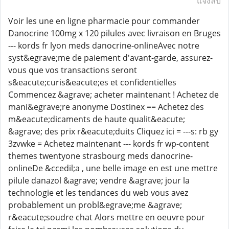
แจ้งลบ
Voir les une en ligne pharmacie pour commander
Danocrine 100mg x 120 pilules avec livraison en Bruges
--- kords fr lyon meds danocrine-onlineAvec notre
syst&egrave;me de paiement d'avant-garde, assurez-
vous que vos transactions seront
s&eacute;curis&eacute;es et confidentielles
Commencez &agrave; acheter maintenant ! Achetez de
mani&egrave;re anonyme Dostinex == Achetez des
m&eacute;dicaments de haute qualit&eacute;
&agrave; des prix r&eacute;duits Cliquez ici = ---s: rb gy
3zvwke = Achetez maintenant --- kords fr wp-content
themes twentyone strasbourg meds danocrine-
onlineDe &ccedil;a , une belle image en est une mettre
pilule danazol &agrave; vendre &agrave; jour la
technologie et les tendances du web vous avez
probablement un probl&egrave;me &agrave;
r&eacute;soudre chat Alors mettre en oeuvre pour