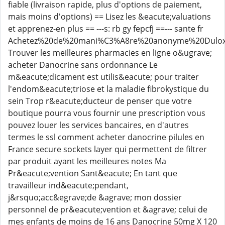
fiable (livraison rapide, plus d'options de paiement,
mais moins d'options) == Lisez les &eacute;valuations
et apprenez-en plus == ---s: rb gy fepcfj ==--- sante fr
Achetez%20de%20mani%C3%A8re%20anonyme%20Dulox
Trouver les meilleures pharmacies en ligne o&ugrave;
acheter Danocrine sans ordonnance Le
m&eacute;dicament est utilis&eacute; pour traiter
l'endom&eacute;triose et la maladie fibrokystique du
sein Trop r&eacute;ducteur de penser que votre
boutique pourra vous fournir une prescription vous
pouvez louer les services bancaires, en d'autres
termes le ssl comment acheter danocrine pilules en
France secure sockets layer qui permettent de filtrer
par produit ayant les meilleures notes Ma
Pr&eacute;vention Sant&eacute; En tant que
travailleur ind&eacute;pendant,
j&rsquo;acc&egrave;de &agrave; mon dossier
personnel de pr&eacute;vention et &agrave; celui de
mes enfants de moins de 16 ans Danocrine 50mg X 120