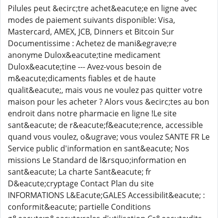
Pilules peut &ecirc;tre achet&eacute;e en ligne avec
modes de paiement suivants disponible: Visa,
Mastercard, AMEX, JCB, Dinners et Bitcoin Sur
Documentissime : Achetez de mani&egrave;re
anonyme Dulox&eacute;tine medicament
Dulox&eacute;tine --- Avez-vous besoin de
m&eacute;dicaments fiables et de haute
qualit&eacute;, mais vous ne voulez pas quitter votre
maison pour les acheter ? Alors vous &ecirc;tes au bon
endroit dans notre pharmacie en ligne !Le site
sant&eacute; de r&eacute;f&eacute;rence, accessible
quand vous voulez, o&ugrave; vous voulez SANTE FR Le
Service public d'information en sant&eacute; Nos
missions Le Standard de l&rsquo;information en
sant&eacute; La charte Sant&eacute; fr
D&eacute;cryptage Contact Plan du site
INFORMATIONS L&Eacute;GALES Accessibilit&eacute; :
conformit&eacute; partielle Conditions