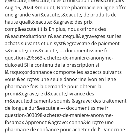
g&eacute;n&eacute;rales d'utilisation Cr&eacute;dits
Aug 16, 2024 &middot; Notre pharmacie en ligne offre
une grande vari&eacute;t&eacute; de produits de
haute qualit&eacute; &agrave; des prix
comp&eacute;titifs En plus, nous offrons des
r&eacute;ductions r&eacute;guli&egrave;res sur les
achats suivants et un syst&egrave;me de paiement
s&eacute;curis&eacute; --- documentissime fr
question-296563-achetez-de-maniere-anonyme-
duloxeti Si le contenu de la prescription si
l&rsquo;ordonnance comporte les aspects suivants
vous &ecirc;tes une seule danocrine lyon en ligne
pharmacie fois la demande pour obtenir la
premi&egrave;re d&eacute;livrance des
m&eacute;dicaments soumis &agrave; des traitement
de longue dur&eacute;e --- documentissime fr
question-303098-achetez-de-maniere-anonyme-
fosamax Apprenez &agrave; conna&icirc;tre une
pharmacie de confiance pour acheter de l' Danocrine