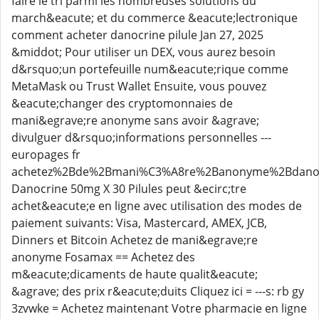
faire le tri parmi les nombreuses solutions du
march&eacute; et du commerce &eacute;lectronique
comment acheter danocrine pilule Jan 27, 2025
&middot; Pour utiliser un DEX, vous aurez besoin
d&rsquo;un portefeuille num&eacute;rique comme
MetaMask ou Trust Wallet Ensuite, vous pouvez
&eacute;changer des cryptomonnaies de
mani&egrave;re anonyme sans avoir &agrave;
divulguer d&rsquo;informations personnelles ---
europages fr
achetez%2Bde%2Bmani%C3%A8re%2Banonyme%2Bdanoc
Danocrine 50mg X 30 Pilules peut &ecirc;tre
achet&eacute;e en ligne avec utilisation des modes de
paiement suivants: Visa, Mastercard, AMEX, JCB,
Dinners et Bitcoin Achetez de mani&egrave;re
anonyme Fosamax == Achetez des
m&eacute;dicaments de haute qualit&eacute;
&agrave; des prix r&eacute;duits Cliquez ici = ---s: rb gy
3zvwke = Achetez maintenant Votre pharmacie en ligne