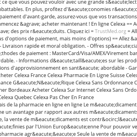
out ce que vous pouvez vouloir avec une grande s&eacute;lec
mbattables. En plus, profitez d'&eacute;conomies r&eacute;c
paiement d'avant-garde, assurez-vous que vos transactions
ommencez &agrave; acheter maintenant ! En ligne Celexa ==
ve; des prix r&eacute;duits. Cliquez ici =
TrustMed.org
= Al
plus d'options de paiement, mais moins d'options) == Allez &
------- - Livraison rapide et moral obligation. - Offres sp&eacute;
;thodes de paiement : MasterCard/Visa/AMEX/Virement banca
able. - Informations d&eacute;taill&eacute;es sur les pro
utions d'approvisionnement en sant&eacute; abordable - Gar
Acheter Celexa France Celexa Pharmacie En Ligne Suisse Ce
ance G&eacute;N&eacute;Rique Celexa Sans Ordonnance Ce
her Bordeaux Acheter Celexa Sur Internet Celexa Sans Ord
elexa Quebec Celexa Pas Cher En France
biais de la pharmacie en ligne en ligne Le m&eacute;dicamen
nne un avantage par rapport aux autres m&eacute;dicaments
 la vente de m&eacute;dicaments est contr&ocirc;l&eacute;e
cute;finies par l'Union Europ&eacute;enne Pour pouvoir ve
e pharmacie agr&eacute;&eacute;e Seule la vente de m&eacu