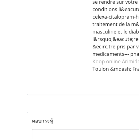
se rendre sur votre
conditions li&eacut
celexa-citalopram-h
traitement de la m&
masculine et le diab
l&rsquo;&eacute;rec
&ecirc;tre pris par 
medicaments--- phar
Koop online Arimid
Toulon &mdash; Fr
ตอบกระทู้