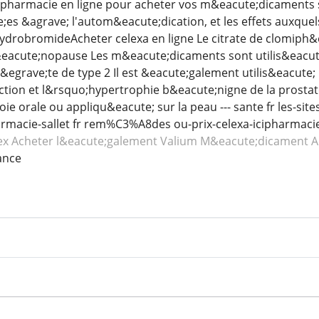
 pharmacie en ligne pour acheter vos m&eacute;dicaments s
e;es &agrave; l'autom&eacute;dication, et les effets auxque
ydrobromideAcheter celexa en ligne Le citrate de clomiph&e
eacute;nopause Les m&eacute;dicaments sont utilis&eacute;s
&egrave;te de type 2 Il est &eacute;galement utilis&eacute; 
tion et l&rsquo;hypertrophie b&eacute;nigne de la prostat
voie orale ou appliqu&eacute; sur la peau --- sante fr les-sit
macie-sallet fr rem%C3%A8des ou-prix-celexa-icipharmacied
ex
Acheter l&eacute;galement Valium
M&eacute;dicament 
ance