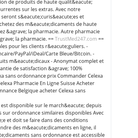
tion de produits de haute qualit&eacute;
urrentes sur les extras. Avec notre
 seront s&eacute;curis&eacute;es et
 Achetez des m&eacute;dicaments de haute
lez &agrave; la pharmacie. Autre pharmacie
agrave; la pharmacie. ==
TrustMed247.com
==
ciales pour les clients r&eacute;guliers. -
ire/PayPal/iDeal/Carte Bleue/Bitcoin. -
duits m&eacute;dicaux - Anonymat complet et
antie de satisfaction &agrave; 100%
lexa sans ordonnance prix Commander Celexa
lexa Pharmacie En Ligne Suisse Acheter
onnance Belgique acheter Celexa sans
t est disponible sur le march&eacute; depuis
 sur ordonnance similaires disponibles Avec
 et doit se faire dans des conditions
ndre des m&eacute;dicaments en ligne, il
te;dicaments sans ordonnance est accessible