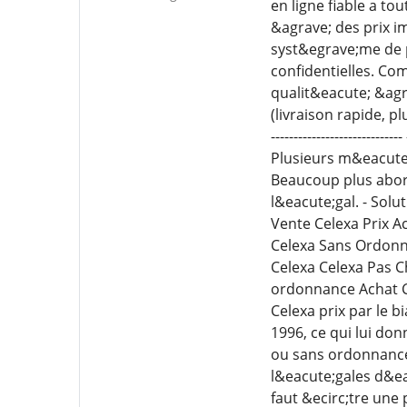
en ligne fiable a t
&agrave; des prix i
syst&egrave;me de 
confidentielles. C
qualit&eacute; &agra
(livraison rapide, 
----------------------
Plusieurs m&eacute
Beaucoup plus abord
l&eacute;gal. - Sol
Vente Celexa Prix 
Celexa Sans Ordonn
Celexa Celexa Pas C
ordonnance Achat C
Celexa prix par le 
1996, ce qui lui do
ou sans ordonnance,
l&eacute;gales d&ea
faut &ecirc;tre un