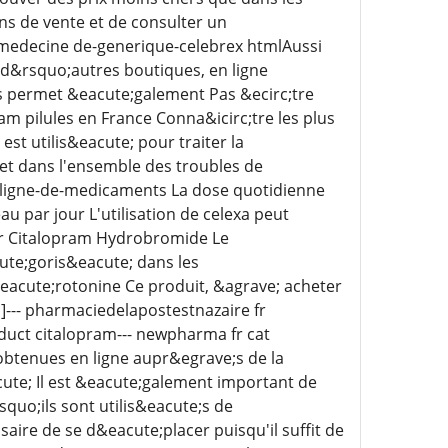
ons de vente et de consulter un
medecine de-generique-celebrex htmlAussi
d&rsquo;autres boutiques, en ligne
us permet &eacute;galement Pas &ecirc;tre
 pilules en France Conna&icirc;tre les plus
st utilis&eacute; pour traiter la
et dans l'ensemble des troubles de
en-ligne-de-medicaments La dose quotidienne
u par jour L'utilisation de celexa peut
e fr Citalopram Hydrobromide Le
ute;goris&eacute; dans les
eacute;rotonine Ce produit, &agrave; acheter
;]--- pharmaciedelapostestnazaire fr
duct citalopram--- newpharma fr cat
obtenues en ligne aupr&egrave;s de la
ute; Il est &eacute;galement important de
squo;ils sont utilis&eacute;s de
aire de se d&eacute;placer puisqu'il suffit de