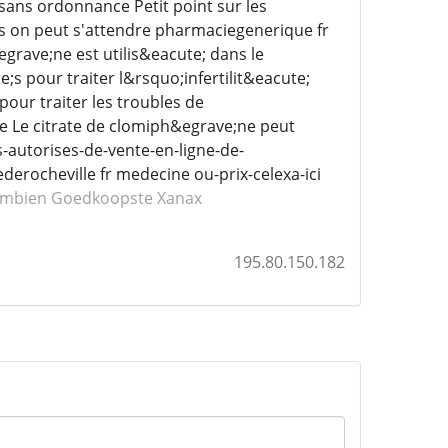
ans ordonnance Petit point sur les
ls on peut s'attendre pharmaciegenerique fr
grave;ne est utilis&eacute; dans le
 pour traiter l&rsquo;infertilit&eacute;
pour traiter les troubles de
e Le citrate de clomiph&egrave;ne peut
es-autorises-de-vente-en-ligne-de-
erocheville fr medecine ou-prix-celexa-ici
Ambien
Goedkoopste Xanax
195.80.150.182