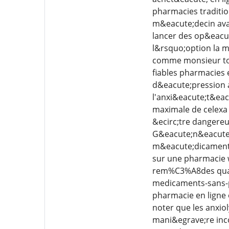
pharmacies tradition
m&eacute;decin ava
lancer des op&eacut
l&rsquo;option la m
comme monsieur tout
fiables pharmacies 
d&eacute;pression a
l'anxi&eacute;t&eac
maximale de celexa e
&ecirc;tre dangereu
G&eacute;n&eacute;r
m&eacute;dicaments 
sur une pharmacie we
rem%C3%A8des quand-
medicaments-sans-pr
pharmacie en ligne 
noter que les anxiol
mani&egrave;re inco