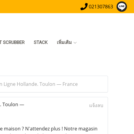
021307863
T SCRUBBER
STACK
เพิ่มเติม
En Ligne Hollande. Toulon — France
e. Toulon —
แจ้งลบ
e maison ? N'attendez plus ! Notre magasin