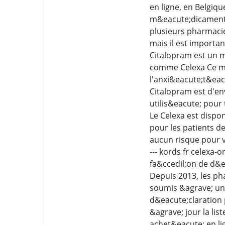
en ligne, en Belgi
m&eacute;dicaments 
plusieurs pharmacie
mais il est importa
Citalopram est un m
comme Celexa Ce m&e
l'anxi&eacute;t&eacu
Citalopram est d'env
utilis&eacute; pour 
Le Celexa est dispo
pour les patients d
aucun risque pour v
--- kords fr celexa-
fa&ccedil;on de d&e
Depuis 2013, les p
soumis &agrave; une
d&eacute;claration
&agrave; jour la li
achet&eacute; en li