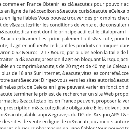
que comme en France Obtenir les cl&eacute;s pour pouvoir 
en ligne de fa&ccedil;on s&eacute;curis&eacute;eCelexa pe
s en ligne fiables Vous pouvez trouver des prix moins chers
nt de v&eacute;rifier les conditions de vente et de consul
&eacute;dicament dont le principe actif est le citalopram 
acute;dicament est principalement utilis&eacute; pour tra
te; Il agit en influen&ccedil;ant les produits chimiques dan
iron 0 52 &euro; - 2 17 &euro; par pilules Selon la taille d
traiter la d&eacute;pression Il agit en bloquant l&rsquo;ac
nible en comprim&eacute;s de 20 mg et de 40 mg Le Celexa
e plus de 18 ans Sur Internet, &eacute;vitez les contrefa&
otre sant&eacute; Dirigez-vous vers les sites autoris&eacu
onlineLes prix de Celexa en ligne peuvent varier en fonction 
acute;terminer le prix est de rechercher un site Web prop
harmacies &eacute;tablies en France peuvent proposer la v
 prescription m&eacute;dicale obligatoire Elles doivent po
 pr&eacute;alable aupr&egrave;s du DG de l&rsquo;ARS L&r
ste des sites de vente en ligne de m&eacute;dicaments autori
gne via plusieurs pharmacies en ligne fiables Vous pouvez t