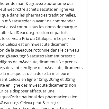
acheter de mani&egrave;re autonome des
ut &ecirc;tre achet&eacute; en ligne via
 que dans les pharmacies traditionnelles,
ter un m&eacute;decin avant de commander
Il est aussi connu sous les noms de marque
iter la d&eacute;pression et parfois
s le cerveau Prix du Citalopram Le prix du
e l Le Celexa est un m&eacute;dicament
tion de la s&eacute;rotonine dans le cerveau
 est g&eacute;n&eacute;ralement prescrit
ccedil;ons de m&eacute;dicaments Ne prenez
te;s de vente en ligne de m&eacute;dicaments
de la marque et de la dose La meilleure
osant Celexa en ligne 10mg, 20mg et 30mg
ente en ligne des m&eacute;dicaments non
ur cela disposer effectuer une
squo;Ordre national des pharmaciens tient
s&eacute;s Celexa peut &ecirc;tre
rouver des prix moins chers que dans les