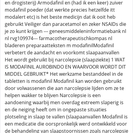
en drogisterij) Armodafinil en (had ik een keer) zuiver
modafinil poeder (dat werkte precies hetzelfde itt
modalert etc) is het beste medicijn dat ik ooit heb
gebruikt Veiliger dan paracetamol en zeker NSAIDs die
je zo kunt krijgen --- geneesmiddeleninformatiebank nl
nl rvg109974--- farmacotherapeutischkompas nl
bladeren preparaatteksten m modafinilModafinil
verbetert de aandacht en voorkomt slaapaanvallen
Het wordt gebruikt bij narcolepsie (slaapziekte) 1 WAT
IS MODAFINIL AUROBINDO EN WAARVOOR WORDT DIT
MIDDEL GEBRUIKT* Het werkzame bestanddeel in de
tabletten is modafinil Modafinil kan worden gebruikt
door volwassenen die aan narcolepsie lijden om ze te
helpen wakker te blijven Narcolepsie is een
aandoening waarbij men overdag extreem slaperig is
en de neiging heeft om in ongepaste situaties
plotseling in slaap te vallen (slaapaanvallen Modafinil is
een medicatie die oorspronkelijk werd ontwikkeld voor
de behandeling van slaapstoornissen zoals narcolepsie