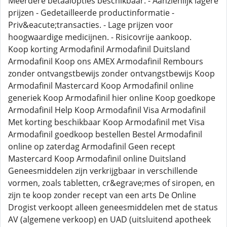
Meerdere betaalopties beschikbaar. - Aanzienlijk lagere
prijzen - Gedetailleerde productinformatie -
Priv&eacute;transacties. - Lage prijzen voor
hoogwaardige medicijnen. - Risicovrije aankoop.
Koop korting Armodafinil Armodafinil Duitsland
Armodafinil Koop ons AMEX Armodafinil Rembours
zonder ontvangstbewijs zonder ontvangstbewijs Koop
Armodafinil Mastercard Koop Armodafinil online
generiek Koop Armodafinil hier online Koop goedkope
Armodafinil Help Koop Armodafinil Visa Armodafinil
Met korting beschikbaar Koop Armodafinil met Visa
Armodafinil goedkoop bestellen Bestel Armodafinil
online op zaterdag Armodafinil Geen recept
Mastercard Koop Armodafinil online Duitsland
Geneesmiddelen zijn verkrijgbaar in verschillende
vormen, zoals tabletten, cr&egrave;mes of siropen, en
zijn te koop zonder recept van een arts De Online
Drogist verkoopt alleen geneesmiddelen met de status
AV (algemene verkoop) en UAD (uitsluitend apotheek