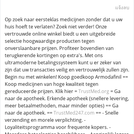
แจ้งลบ
Op zoek naar eersteklas medicijnen zonder dat u uw
huis hoeft te verlaten? Zoek niet verder! Onze
vertrouwde online winkel biedt u een uitgebreide
selectie hoogwaardige producten tegen
onverslaanbare prijzen. Profiteer bovendien van
terugkerende kortingen op extra's. Met ons
ultramoderne betalingssysteem kunt u er zeker van
zijn dat uw transacties veilig en vertrouwelijk zullen zijn.
Begin nu met winkelen! Koop goedkoop Armodafinil ==
Koop medicijnen van hoge kwaliteit tegen
gereduceerde prijzen. Klik hier =
TrustMed.org
= Ga
naar de apotheek. Erkende apotheek (snellere levering,
meer betaalmethoden, maar minder opties) == Ga
naar de apotheek. ==
TrustMed247.com
== - Snelle
verzending en morele verplichting. -
Loyaliteitsprogramma voor frequente kopers. -