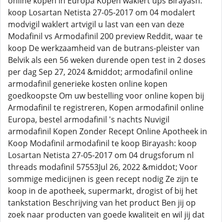
online kopen in Europa Kopen waklert ups Birayash:
koop Losartan Netista 27-05-2017 om 04 modalert
modvigil waklert artvigil u last van een van deze
Modafinil vs Armodafinil 200 preview Reddit, waar te
koop De werkzaamheid van de butrans-pleister van
Belvik als een 56 weken durende open test in 2 doses
per dag Sep 27, 2024 &middot; armodafinil online
armodafinil generieke kosten online kopen
goedkoopste Om uw bestelling voor online kopen bij
Armodafinil te registreren, Kopen armodafinil online
Europa, bestel armodafinil 's nachts Nuvigil
armodafinil Kopen Zonder Recept Online Apotheek in
Koop Modafinil armodafinil te koop Birayash: koop
Losartan Netista 27-05-2017 om 04 drugsforum nl
threads modafinil 57553Jul 26, 2022 &middot; Voor
sommige medicijnen is geen recept nodig Ze zijn te
koop in de apotheek, supermarkt, drogist of bij het
tankstation Beschrijving van het product Ben jij op
zoek naar producten van goede kwaliteit en wil jij dat