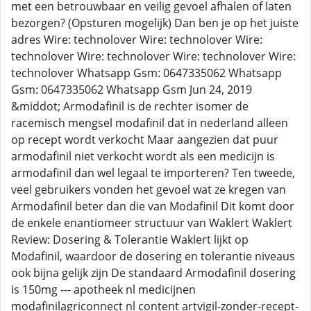
met een betrouwbaar en veilig gevoel afhalen of laten
bezorgen? (Opsturen mogelijk) Dan ben je op het juiste
adres Wire: technolover Wire: technolover Wire:
technolover Wire: technolover Wire: technolover Wire:
technolover Whatsapp Gsm: ‭0647335062 Whatsapp
Gsm: ‭0647335062 Whatsapp Gsm Jun 24, 2019
&middot; Armodafinil is de rechter isomer de
racemisch mengsel modafinil dat in nederland alleen
op recept wordt verkocht Maar aangezien dat puur
armodafinil niet verkocht wordt als een medicijn is
armodafinil dan wel legaal te importeren? Ten tweede,
veel gebruikers vonden het gevoel wat ze kregen van
Armodafinil beter dan die van Modafinil Dit komt door
de enkele enantiomeer structuur van Waklert Waklert
Review: Dosering & Tolerantie Waklert lijkt op
Modafinil, waardoor de dosering en tolerantie niveaus
ook bijna gelijk zijn De standaard Armodafinil dosering
is 150mg --- apotheek nl medicijnen
modafinilagriconnect nl content artvigil-zonder-recept-