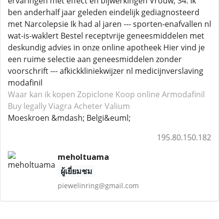
ervaringen met effect en bijwerkingen Vrouw, 34: Ik
ben anderhalf jaar geleden eindelijk gediagnosteerd
met Narcolepsie Ik had al jaren --- sporten-enafvallen nl
wat-is-waklert Bestel receptvrije geneesmiddelen met
deskundig advies in onze online apotheek Hier vind je
een ruime selectie aan geneesmiddelen zonder
voorschrift --- afkickkliniekwijzer nl medicijnverslaving
modafinil
Waar kan ik kopen Zopiclone
Koop online Armodafinil
Buy legally Viagra
Acheter Valium
Moeskroen &mdash; Belgi&euml;
195.80.150.182
meholtuama
ผู้เยี่ยมชม
piewelinring@gmail.com