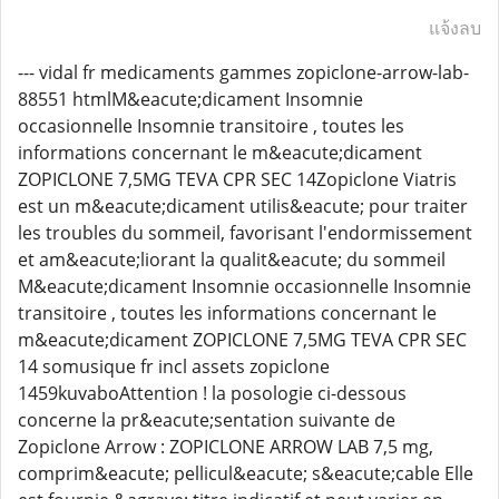
แจ้งลบ
--- vidal fr medicaments gammes zopiclone-arrow-lab-
88551 htmlM&eacute;dicament Insomnie
occasionnelle Insomnie transitoire , toutes les
informations concernant le m&eacute;dicament
ZOPICLONE 7,5MG TEVA CPR SEC 14Zopiclone Viatris
est un m&eacute;dicament utilis&eacute; pour traiter
les troubles du sommeil, favorisant l'endormissement
et am&eacute;liorant la qualit&eacute; du sommeil
M&eacute;dicament Insomnie occasionnelle Insomnie
transitoire , toutes les informations concernant le
m&eacute;dicament ZOPICLONE 7,5MG TEVA CPR SEC
14 somusique fr incl assets zopiclone
1459kuvaboAttention ! la posologie ci-dessous
concerne la pr&eacute;sentation suivante de
Zopiclone Arrow : ZOPICLONE ARROW LAB 7,5 mg,
comprim&eacute; pellicul&eacute; s&eacute;cable Elle