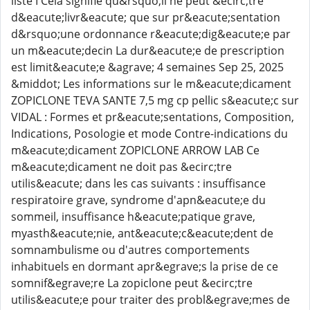
liste I Cela signifie qu&rsquo;il ne peut &ecirc;tre
d&eacute;livr&eacute; que sur pr&eacute;sentation
d&rsquo;une ordonnance r&eacute;dig&eacute;e par
un m&eacute;decin La dur&eacute;e de prescription
est limit&eacute;e &agrave; 4 semaines Sep 25, 2025
&middot; Les informations sur le m&eacute;dicament
ZOPICLONE TEVA SANTE 7,5 mg cp pellic s&eacute;c sur
VIDAL : Formes et pr&eacute;sentations, Composition,
Indications, Posologie et mode Contre-indications du
m&eacute;dicament ZOPICLONE ARROW LAB Ce
m&eacute;dicament ne doit pas &ecirc;tre
utilis&eacute; dans les cas suivants : insuffisance
respiratoire grave, syndrome d'apn&eacute;e du
sommeil, insuffisance h&eacute;patique grave,
myasth&eacute;nie, ant&eacute;c&eacute;dent de
somnambulisme ou d'autres comportements
inhabituels en dormant apr&egrave;s la prise de ce
somnif&egrave;re La zopiclone peut &ecirc;tre
utilis&eacute;e pour traiter des probl&egrave;mes de