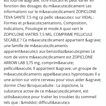
est fournie &agrave; titre indicatif et peut varier en
fonction des dosages du m&eacute;dicament Les
informations sur le m&eacute;dicament ZOPICLONE
TEVA SANTE 7,5 mg cp pellic s&eacute;c sur VIDAL :
Formes et pr&eacute;sentations, Composition,
Indications, Posologie et mode A quoi sert le
ZOPICLONE VIATRIS 7,5 MG, COMPRIME PELLICULE
SECABLE ? Ce m&eacute;dicament appartient &agrave;
une famille de m&eacute;dicaments
apparent&eacute;s aux benzodiaz&eacute;pines Le
nom de votre m&eacute;dicament est ZOPICLONE
ARROW LAB 3,75 mg, comprim&eacute;
pellicul&eacute; Il appartient &agrave; un groupe de
m&eacute;dicaments appel&eacute;s hypnotiques Il a
une action sur votre cerveau pour vous aider &agrave;
dormir Chez l&rsquo;adulte : La zopiclone, la
substance active de ce m&eacute;dicament, est
utilis&eacute;e pour traiter les troubles du sommeil
tels que : &middot; difficult&eacute;s