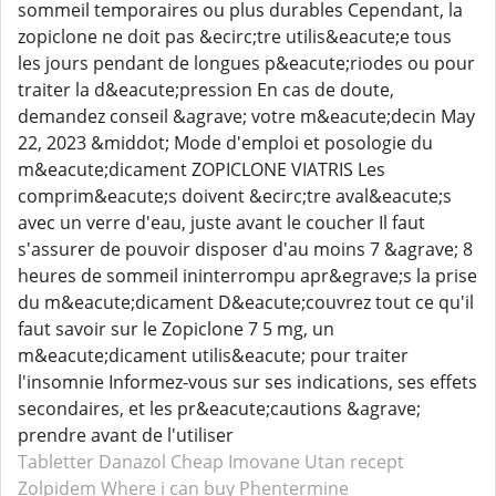
sommeil temporaires ou plus durables Cependant, la
zopiclone ne doit pas &ecirc;tre utilis&eacute;e tous
les jours pendant de longues p&eacute;riodes ou pour
traiter la d&eacute;pression En cas de doute,
demandez conseil &agrave; votre m&eacute;decin May
22, 2023 &middot; Mode d'emploi et posologie du
m&eacute;dicament ZOPICLONE VIATRIS Les
comprim&eacute;s doivent &ecirc;tre aval&eacute;s
avec un verre d'eau, juste avant le coucher Il faut
s'assurer de pouvoir disposer d'au moins 7 &agrave; 8
heures de sommeil ininterrompu apr&egrave;s la prise
du m&eacute;dicament D&eacute;couvrez tout ce qu'il
faut savoir sur le Zopiclone 7 5 mg, un
m&eacute;dicament utilis&eacute; pour traiter
l'insomnie Informez-vous sur ses indications, ses effets
secondaires, et les pr&eacute;cautions &agrave;
prendre avant de l'utiliser
Tabletter Danazol
Cheap Imovane
Utan recept
Zolpidem
Where i can buy Phentermine