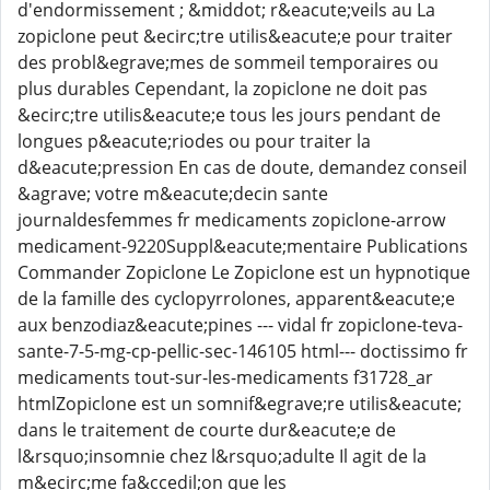
d'endormissement ; &middot; r&eacute;veils au La
zopiclone peut &ecirc;tre utilis&eacute;e pour traiter
des probl&egrave;mes de sommeil temporaires ou
plus durables Cependant, la zopiclone ne doit pas
&ecirc;tre utilis&eacute;e tous les jours pendant de
longues p&eacute;riodes ou pour traiter la
d&eacute;pression En cas de doute, demandez conseil
&agrave; votre m&eacute;decin sante
journaldesfemmes fr medicaments zopiclone-arrow
medicament-9220Suppl&eacute;mentaire Publications
Commander Zopiclone Le Zopiclone est un hypnotique
de la famille des cyclopyrrolones, apparent&eacute;e
aux benzodiaz&eacute;pines --- vidal fr zopiclone-teva-
sante-7-5-mg-cp-pellic-sec-146105 html--- doctissimo fr
medicaments tout-sur-les-medicaments f31728_ar
htmlZopiclone est un somnif&egrave;re utilis&eacute;
dans le traitement de courte dur&eacute;e de
l&rsquo;insomnie chez l&rsquo;adulte Il agit de la
m&ecirc;me fa&ccedil;on que les