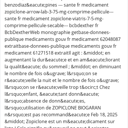
benzodiaz&eacute;pines --- sante fr medicament
zopiclone-arrow-lab-3-75-mg-comprime-pellicule---
sante fr medicament zopiclone-viatris-7-5-mg-
comprime-pellicule-secable--- bcbdexther fr
BcbDextherWeb monographie getbase-donnees-
publique medicaments gouv fr medicament 62048087
extraitbase-donnees-publique medicaments gouv fr
medicament 61271518 extraitIl agit : &middot; en
augmentant la dur&eacute;e et en am&eacute;liorant
la qualit&eacute; du sommeil ; &middot; en diminuant
le nombre de fois o&ugrave; l&rsquo;on se
r&eacute;veille la nuit et le nombre de fois o&ugrave;
l&rsquo;on se r&eacute;veille trop t&ocirc;t Chez
l&rsquo;enfant, &eacute;tant donn&eacute;
l&rsquo;absence de donn&eacute;es,
l&rsquo;utilisation de ZOPICLONE BIOGARAN
n&rsquo;est pas recommand&eacute;e Feb 18, 2025
&middot; Zopiclone est un m&eacute;dicament sur