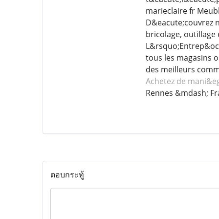
marieclaire fr Meu
D&eacute;couvrez no
bricolage, outillag
L&rsquo;Entrep&ocir
tous les magasins o
des meilleurs comme
Achetez de mani&e
Rennes &mdash; Fr
ตอบกระทู้