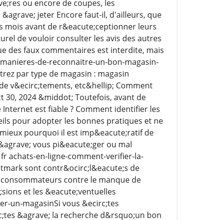
ve;res ou encore de coupes, les
agrave; jeter Encore faut-il, d'ailleurs, que
 des mois avant de r&eacute;ceptionner leurs
el de vouloir consulter les avis des autres
ue des faux commentaires est interdite, mais
s-6-manieres-de-reconnaitre-un-bon-magasin-
iltrez par type de magasin : magasin
de v&ecirc;tements, etc&hellip; Comment
t 30, 2024 &middot; Toutefois, avant de
Internet est fiable ? Comment identifier les
seils pour adopter les bonnes pratiques et ne
mieux pourquoi il est imp&eacute;ratif de
s &agrave; vous pi&eacute;ger ou mal
fr achats-en-ligne-comment-verifier-la-
tmark sont contr&ocirc;l&eacute;s de
s consommateurs contre le manque de
sions et les &eacute;ventuelles
ver-un-magasinSi vous &ecirc;tes
rc;tes &agrave; la recherche d&rsquo;un bon