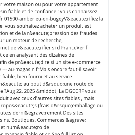
our votre maison ou pour votre appartement
sin fiable et de confiance : vous connaissez
 fr 01500-amberieu-en-bugeyV&eacute;rifiez la
uel vous souhaitez acheter un produit est
tion et de la r&eacute;pression des fraudes
ur un moteur de recherche,
et de v&eacute;rifier si d FranceVerif
t ce en analysant des dizaines de
afin de pr&eacute;dire si un site e-commerce
--- au-magasin frMais encore faut-il savoir
able, bien fourni et au service
ch&eacute; au bout d&rsquo;une route de
are ?Aug 22, 2025 &middot; La DGCCRF vous
it avec ceux d'autres sites fiables , mais
es propos&eacute;s (frais d&rsquo;emballage ou
cute;s derni&egrave;rement Des sites
gasins, Boutiques, Commerces &agrave;
s et num&eacute;ro de
agasin-fiable-et-co See full list on