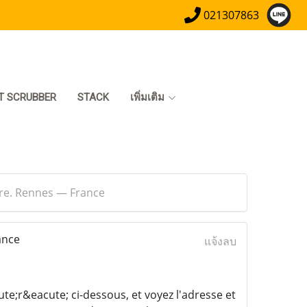
021307863
T SCRUBBER
STACK
เพิ่มเติม
bre. Rennes — France
ance
แจ้งลบ
;r&eacute; ci-dessous, et voyez l'adresse et