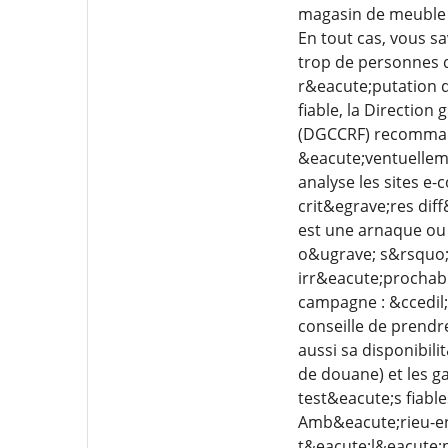
magasin de meuble D
En tout cas, vous sa
trop de personnes q
r&eacute;putation du
fiable, la Directio
(DGCCRF) recommand
&eacute;ventuelleme
analyse les sites e
crit&egrave;res dif
est une arnaque ou 
o&ugrave; s&rsquo;&
irr&eacute;prochab
campagne : &ccedil;
conseille de prendr
aussi sa disponibili
de douane) et les g
test&eacute;s fiabl
Amb&eacute;rieu-en-
t&eacute;l&eacute;p