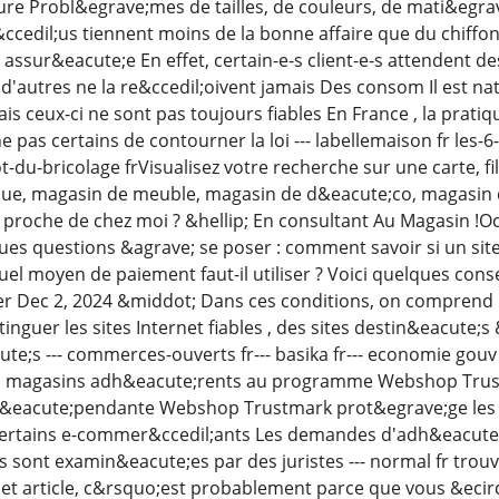
ure Probl&egrave;mes de tailles, de couleurs, de mati&egra
cedil;us tiennent moins de la bonne affaire que du chiffon &
en assur&eacute;e En effet, certain-e-s client-e-s attendent
utres ne la re&ccedil;oivent jamais Des consom Il est natur
 ceux-ci ne sont pas toujours fiables En France , la pratiq
e pas certains de contourner la loi --- labellemaison fr le
-du-bricolage frVisualisez votre recherche sur une carte, f
ue, magasin de meuble, magasin de d&eacute;co, magasin 
proche de chez moi ? &hellip; En consultant Au Magasin !Oc
ues questions &agrave; se poser : comment savoir si un site 
uel moyen de paiement faut-il utiliser ? Voici quelques con
er Dec 2, 2024 &middot; Dans ces conditions, on comprend 
inguer les sites Internet fiables , des sites destin&eacute;
te;s --- commerces-ouverts fr--- basika fr--- economie gouv 
 Les magasins adh&eacute;rents au programme Webshop Trus
d&eacute;pendante Webshop Trustmark prot&egrave;ge le
 certains e-commer&ccedil;ants Les demandes d'adh&eacute;
 sont examin&eacute;es par des juristes --- normal fr trou
cet article, c&rsquo;est probablement parce que vous &eci