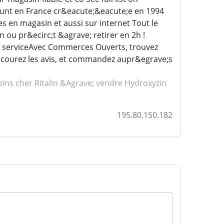
ount en France cr&eacute;&eacute;e en 1994
 en magasin et aussi sur internet Tout le
 ou pr&ecirc;t &agrave; retirer en 2h !
ix serviceAvec Commerces Ouverts, trouvez
arcourez les avis, et commandez aupr&egrave;s
ins cher Ritalin
&Agrave; vendre Hydroxyzin
195.80.150.182