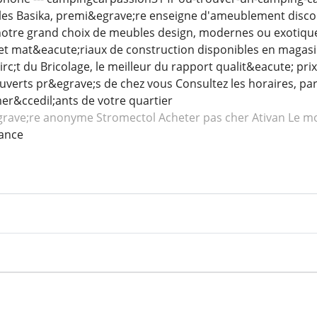
bles Basika, premi&egrave;re enseigne d'ameublement disc
tre grand choix de meubles design, modernes ou exotiques
e et mat&eacute;riaux de construction disponibles en magasin
c;t du Bricolage, le meilleur du rapport qualit&eacute; pr
uverts pr&egrave;s de chez vous Consultez les horaires, p
r&ccedil;ants de votre quartier
grave;re anonyme Stromectol
Acheter pas cher Ativan
Le mo
ance