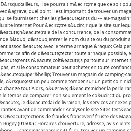
&rsquo;ailleurs, il se pourrait m&ecirc;me que ce soit p
vez &agrave; quel point il est important de trouver un maga
ui se fournissent chez les g&eacute;ants du --- au-magasin
 site Internet Pour &ecirc;tre s&ucirc;r que le site sur leq
n g&eacute;n&eacute;rale de la concurrence, de la consomma
e &laquo; d&rsquo;entrer le nom du site ou du produit s
nt associ&eacute; avec le terme arnaque &raquo; Cela perm
-commerce afin de d&eacute;tecter toute arnaque possible, e
f&eacute;rents r&eacute;colt&eacute;s partout sur internet 
pas, et si le consommateur peut acheter en toute confiance 
eacute;quiper&hellip; Trouver un magasin de camping-car fi
le, c&rsquo;est un peu comme tomber sur un petit coin ni
a change tout Alors, o&ugrave; d&eacute;nicher la perle r
e le temps de comparer non seulement le co&ucirc;t du produ
t&eacute;, le d&eacute;lai de livraison, les services annex
aranties avant de commander Analyser le site Sites test&ea
es D&eacute;tections de fraudes franceverif frListe des Ma
Bugey (01500) : Horaires d'ouverture, adresse, avis client
hone --- campingcarpassion31 fr ou-trouver-un-camping-car-m