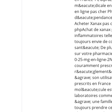
m&eacute;dicale en 
en ligne pas cher P
d&eacute;pendance 
Acheter Xanax pas c
phpAchat de xanax p
inflammatoires tell
toujours envie de c
sant&eacute; De plu
sur votre pharmacie
0-25-mg-en-ligne-2N
couramment prescrit
r&eacute;glement&ea
&agrave; son utilisa
prescrits en France
mol&eacute;cule es
laboratoires comme
&agrave; une famil
toujours prendre c