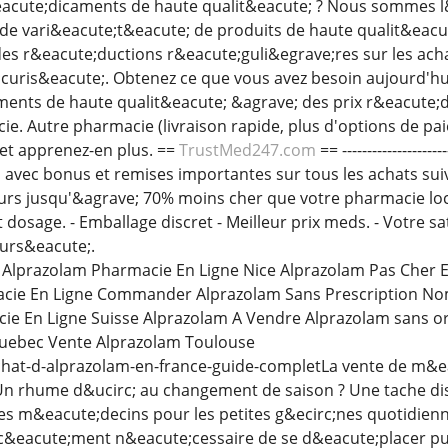
acute;dicaments de haute qualit&eacute; ? Nous sommes l
nde vari&eacute;t&eacute; de produits de haute qualit&eacut
des r&eacute;ductions r&eacute;guli&egrave;res sur les ach
uris&eacute;. Obtenez ce que vous avez besoin aujourd'hui
nts de haute qualit&eacute; &agrave; des prix r&eacute;dui
ie. Autre pharmacie (livraison rapide, plus d'options de pai
et apprenez-en plus. ==
TrustMed247.com
== ----------------
rs avec bonus et remises importantes sur tous les achats sui
ours jusqu'&agrave; 70% moins cher que votre pharmacie loc
dosage. - Emballage discret - Meilleur prix meds. - Votre s
urs&eacute;.
 Alprazolam Pharmacie En Ligne Nice Alprazolam Pas Cher 
cie En Ligne Commander Alprazolam Sans Prescription No
ie En Ligne Suisse Alprazolam A Vendre Alprazolam sans o
uebec Vente Alprazolam Toulouse
 achat-d-alprazolam-en-france-guide-completLa vente de m&
Un rhume d&ucirc; au changement de saison ? Une tache dis
les m&eacute;decins pour les petites g&ecirc;nes quotidien
orc&eacute;ment n&eacute;cessaire de se d&eacute;placer puis