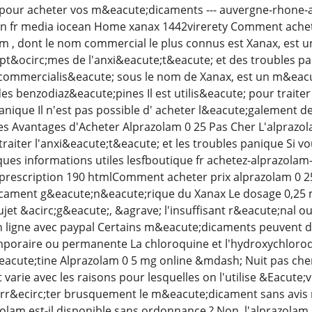
pour acheter vos m&eacute;dicaments --- auvergne-rhone-a
ean fr media iocean Home xanax 1442virerety Comment ach
lam , dont le nom commercial le plus connus est Xanax, est 
pt&ocirc;mes de l'anxi&eacute;t&eacute; et des troubles pani
, commercialis&eacute; sous le nom de Xanax, est un m&eac
des benzodiaz&eacute;pines Il est utilis&eacute; pour trait
panique Il n'est pas possible d' acheter l&eacute;galement 
es Avantages d'Acheter Alprazolam 0 25 Pas Cher L'alpraz
 traiter l'anxi&eacute;t&eacute; et les troubles panique Si 
lques informations utiles lesfboutique fr achetez-alprazolam
rescription 190 htmlComment acheter prix alprazolam 0 25
cament g&eacute;n&eacute;rique du Xanax Le dosage 0,25 m
jet &acirc;g&eacute;, &agrave; l'insuffisant r&eacute;nal
 ligne avec paypal Certains m&eacute;dicaments peuvent d&
poraire ou permanente La chloroquine et l'hydroxychloroq
&eacute;tine Alprazolam 0 5 mg online &mdash; Nuit pas cher
arie avec les raisons pour lesquelles on l'utilise &Eacute;
arr&ecirc;ter brusquement le m&eacute;dicament sans avis 
zolam est-il disponible sans ordonnance ? Non, l'alprazolam 