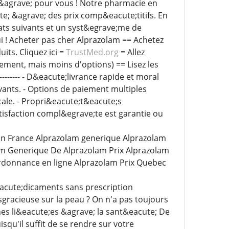
&agrave; pour vous ! Notre pharmacie en
e; &agrave; des prix comp&eacute;titifs. En
ats suivants et un syst&egrave;me de
 ! Acheter pas cher Alprazolam == Achetez
ts. Cliquez ici =
TrustMed.org
= Allez
ement, mais moins d'options) == Lisez les
------------- - D&eacute;livrance rapide et moral
vants. - Options de paiement multiples
ale. - Propri&eacute;t&eacute;s
atisfaction compl&egrave;te est garantie ou
En France Alprazolam generique Alprazolam
m Generique De Alprazolam Prix Alprazolam
rdonnance en ligne Alprazolam Prix Quebec
eacute;dicaments sans prescription
gracieuse sur la peau ? On n'a pas toujours
nes li&eacute;es &agrave; la sant&eacute; De
qu'il suffit de se rendre sur votre