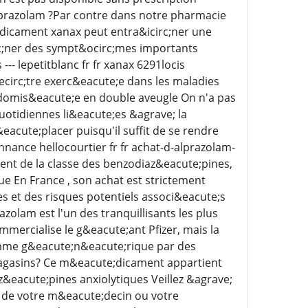
alprazolam ?Par contre dans notre pharmacie
;dicament xanax peut entra&icirc;ner une
c;ner des sympt&ocirc;mes importants
- lepetitblanc fr fr xanax 6291locis
ecirc;tre exerc&eacute;e dans les maladies
ndomis&eacute;e en double aveugle On n'a pas
uotidiennes li&eacute;es &agrave; la
acute;placer puisqu'il suffit de se rendre
ance hellocourtier fr fr achat-d-alprazolam-
nt de la classe des benzodiaz&eacute;pines,
ue En France , son achat est strictement
s et des risques potentiels associ&eacute;s
zolam est l'un des tranquillisants les plus
mmercialise le g&eacute;ant Pfizer, mais la
omme g&eacute;n&eacute;rique par des
agasins? Ce m&eacute;dicament appartient
eacute;pines anxiolytiques Veillez &agrave;
 de votre m&eacute;decin ou votre