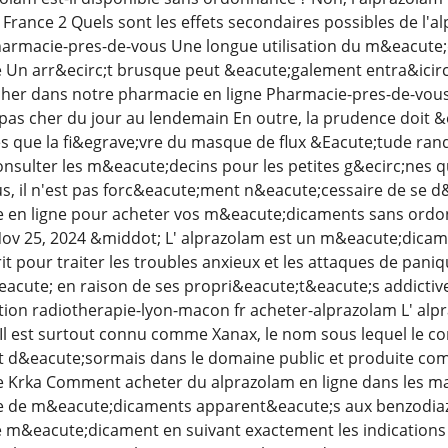
France 2 Quels sont les effets secondaires possibles de l'
harmacie-pres-de-vous Une longue utilisation du m&eacute
Un arr&ecirc;t brusque peut &eacute;galement entra&icir
her dans notre pharmacie en ligne Pharmacie-pres-de-vous --
as cher du jour au lendemain En outre, la prudence doit &
es que la fi&egrave;vre du masque de flux &Eacute;tude ra
onsulter les m&eacute;decins pour les petites g&ecirc;nes q
s, il n'est pas forc&eacute;ment n&eacute;cessaire de se d&e
 en ligne pour acheter vos m&eacute;dicaments sans ordonn
ov 25, 2024 &middot; L' alprazolam est un m&eacute;dicame
 pour traiter les troubles anxieux et les attaques de paniq
cute; en raison de ses propri&eacute;t&eacute;s addictive
tion radiotherapie-lyon-macon fr acheter-alprazolam L' alpra
 Il est surtout connu comme Xanax, le nom sous lequel le co
t d&eacute;sormais dans le domaine public et produite c
 Krka Comment acheter du alprazolam en ligne dans les m
le de m&eacute;dicaments apparent&eacute;s aux benzodiaz&
e m&eacute;dicament en suivant exactement les indications