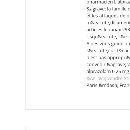
pharmacien L'alpra
&agrave; la famille 
et les attaques de 
m&eacute;dicament e
articles fr xanax 
risqu&eacute; s&rsq
Alpes vous guide pou
s&eacute;curit&eacu
n'est pas appropri&
convenir &agrave; v
alprazolam 0 25 mg 
&Agrave; vendre St
Paris &mdash; Fran