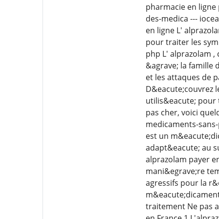
pharmacie en ligne 
des-medica --- ioc
en ligne L' alprazo
pour traiter les sym
php L' alprazolam 
&agrave; la famille 
et les attaques de 
D&eacute;couvrez l
utilis&eacute; pour
pas cher, voici que
medicaments-sans-p
est un m&eacute;di
adapt&eacute; au su
alprazolam payer en
mani&egrave;re tem
agressifs pour la r
m&eacute;dicament v
traitement Ne pas 
en France 1 L'alpra