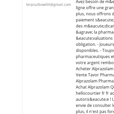
Avez besoin de m&e
terpsulbowltit@gmail.com
ligne offre une gra
plus, nous offrons 
paiement s&eacute;c
des m&eacute;dicame
&agrave; la pharmac
&eacute;valuations 
obligation. - Joueu
disponibles. - Touj
pharmaceutiques et 
votre argent rembo
Acheter Alprazolam
Vente Tavor Pharma
Alprazolam Pharmac
Achat Alprazolam Q
hellocourtier fr fr
autoris&eacute;e ! 
envie de consulter 
plus, il n'est pas f