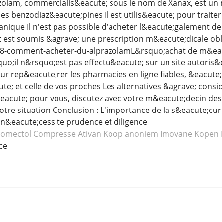
zolam, commercialis&eacute; sous le nom de Xanax, est un
des benzodiaz&eacute;pines Il est utilis&eacute; pour trait
panique Il n'est pas possible d'acheter l&eacute;galement 
st soumis &agrave; une prescription m&eacute;dicale obliga
2938-comment-acheter-du-alprazolamL&rsquo;achat de m&eacu
uo;il n&rsquo;est pas effectu&eacute; sur un site autoris
r rep&eacute;rer les pharmacies en ligne fiables, &eacute;v
te; et celle de vos proches Les alternatives &agrave; consi
eacute; pour vous, discutez avec votre m&eacute;decin des 
otre situation Conclusion : L'importance de la s&eacute;cu
n&eacute;cessite prudence et diligence
romectol
Compresse Ativan
Koop anoniem Imovane
Kopen 
ce