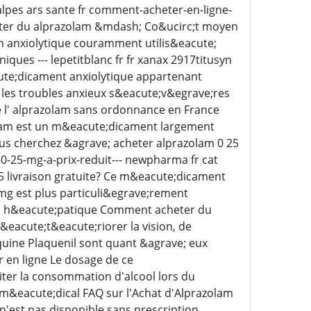
lpes ars sante fr comment-acheter-en-ligne-
eter du alprazolam &mdash; Co&ucirc;t moyen
un anxiolytique couramment utilis&eacute;
ques --- lepetitblanc fr fr xanax 2917titusyn
ute;dicament anxiolytique appartenant
er les troubles anxieux s&eacute;v&egrave;res
de l' alprazolam sans ordonnance en France
olam est un m&eacute;dicament largement
vous cherchez &agrave; acheter alprazolam 0 25
-0-25-mg-a-prix-reduit--- newpharma fr cat
 livraison gratuite? Ce m&eacute;dicament
g est plus particuli&egrave;rement
 ou h&eacute;patique Comment acheter du
eacute;t&eacute;riorer la vision, de
uine Plaquenil sont quant &agrave; eux
 en ligne Le dosage de ce
viter la consommation d'alcool lors du
m&eacute;dical FAQ sur l'Achat d'Alprazolam
n'est pas disponible sans prescription