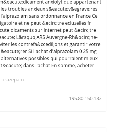
 m&eacute;dicament anxiolytique appartenant
er les troubles anxieux s&eacute;v&egrave;res
de l'alprazolam sans ordonnance en France Ce
toire et ne peut &ecirc;tre ecluzelles fr
te;dicaments sur Internet peut &ecirc;tre
&eacute; L&rsquo;ARS Auvergne-Rh&ocirc;ne-
iter les contrefa&ccedil;ons et garantir votre
d&eacute;rer Si l'achat d'alprazolam 0 25 mg
alternatives possibles qui pourraient mieux
rit&eacute; dans l'achat En somme, acheter
Lorazepam
195.80.150.182