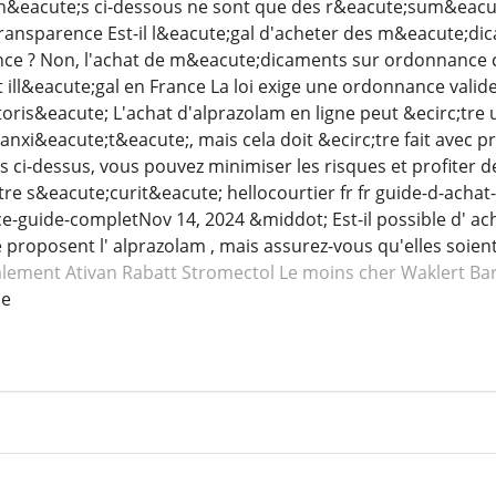
ich&eacute;s ci-dessous ne sont que des r&eacute;sum&eacute
ransparence Est-il l&eacute;gal d'acheter des m&eacute;di
ce ? Non, l'achat de m&eacute;dicaments sur ordonnance 
 ill&eacute;gal en France La loi exige une ordonnance valid
ris&eacute; L'achat d'alprazolam en ligne peut &ecirc;tre 
nxi&eacute;t&eacute;, mais cela doit &ecirc;tre fait avec
ci-dessus, vous pouvez minimiser les risques et profiter 
re s&eacute;curit&eacute; hellocourtier fr fr guide-d-achat-
e-guide-completNov 14, 2024 &middot; Est-il possible d' ach
 proposent l' alprazolam , mais assurez-vous qu'elles soie
alement Ativan
Rabatt Stromectol
Le moins cher Waklert
Ba
ce