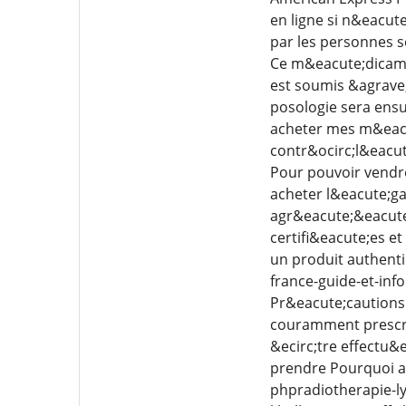
en ligne si n&eacut
par les personnes s
Ce m&eacute;dicame
est soumis &agrave;
posologie sera ens
acheter mes m&eacu
contr&ocirc;l&eacut
Pour pouvoir vendr
acheter l&eacute;ga
agr&eacute;&eacute;
certifi&eacute;es e
un produit authenti
france-guide-et-info
Pr&eacute;cautions
couramment prescrit
&ecirc;tre effectu&
prendre Pourquoi ac
phpradiotherapie-ly