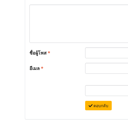
ชื่อผู้โพส
*
อีเมล
*
ตอบกลับ