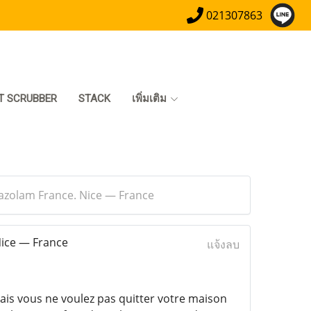
021307863
T SCRUBBER
STACK
เพิ่มเติม
razolam France. Nice — France
Nice — France
แจ้งลบ
ais vous ne voulez pas quitter votre maison