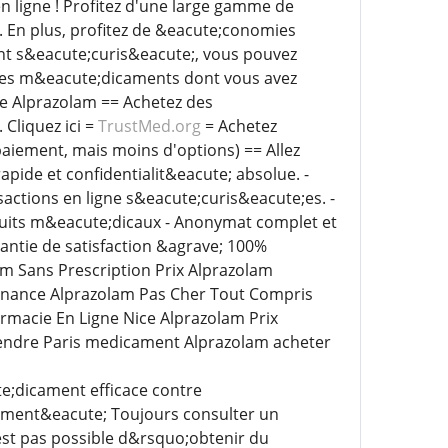
n ligne ! Profitez d'une large gamme de
 En plus, profitez de &eacute;conomies
nt s&eacute;curis&eacute;, vous pouvez
z les m&eacute;dicaments dont vous avez
ne Alprazolam == Achetez des
Cliquez ici =
TrustMed.org
= Achetez
aiement, mais moins d'options) == Allez
ison rapide et confidentialit&eacute; absolue. -
sactions en ligne s&eacute;curis&eacute;es. -
duits m&eacute;dicaux - Anonymat complet et
antie de satisfaction &agrave; 100%
m Sans Prescription Prix Alprazolam
nance Alprazolam Pas Cher Tout Compris
acie En Ligne Nice Alprazolam Prix
endre Paris medicament Alprazolam acheter
e;dicament efficace contre
lement&eacute; Toujours consulter un
st pas possible d&rsquo;obtenir du