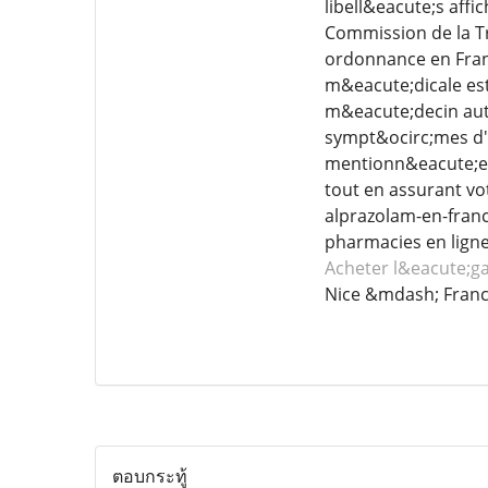
libell&eacute;s aff
Commission de la T
ordonnance en Fran
m&eacute;dicale est
m&eacute;decin auto
sympt&ocirc;mes d'a
mentionn&eacute;es 
tout en assurant vot
alprazolam-en-franc
pharmacies en ligne
Acheter l&eacute;g
Nice &mdash; Fran
ตอบกระทู้