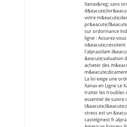
Xanax&reg; sans ord
d&eacute;livr&eacut
votre m&eacute;deci
pr&eacute;f&eacute
sur ordonnance Indi
ligne : Assurez-vous
n&eacute;cessitent 
l'alprazolam l&eacu
&eacute;valuation de
acheter des m&eacu
m&eacute;dicaments
La loi exige une or
Xanax en Ligne Le X
traiter les troubles
essentiel de suivre
t&eacute;l&eacute;c
stress est un &eacu
castelginest fr alp
American Express P