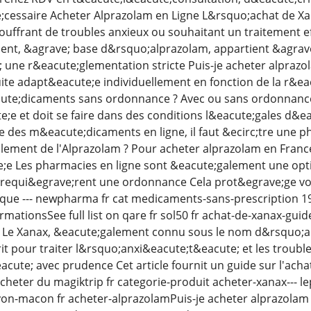
e;cessaire Acheter Alprazolam en Ligne L&rsquo;achat de Xa
ouffrant de troubles anxieux ou souhaitant un traitement e
nt, &agrave; base d&rsquo;alprazolam, appartient &agrave;
 une r&eacute;glementation stricte Puis-je acheter alprazo
uite adapt&eacute;e individuellement en fonction de la r&
te;dicaments sans ordonnance ? Avec ou sans ordonnance
e;e et doit se faire dans des conditions l&eacute;gales d&e
e des m&eacute;dicaments en ligne, il faut &ecirc;tre une
lement de l'Alprazolam ? Pour acheter alprazolam en Franc
e Les pharmacies en ligne sont &eacute;galement une optio
t requi&egrave;rent une ordonnance Cela prot&egrave;ge vo
que --- newpharma fr cat medicaments-sans-prescription 190
rmationsSee full list on qare fr sol50 fr achat-de-xanax-gui
 Le Xanax, &eacute;galement connu sous le nom d&rsquo;a
 pour traiter l&rsquo;anxi&eacute;t&eacute; et les troubl
eacute; avec prudence Cet article fournit un guide sur l'ach
heter du magiktrip fr categorie-produit acheter-xanax--- lep
on-macon fr acheter-alprazolamPuis-je acheter alprazolam 