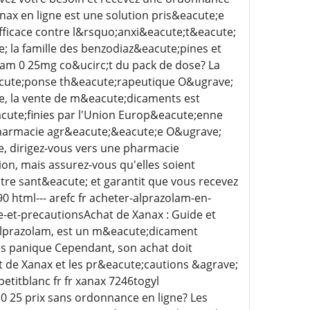
nax en ligne est une solution pris&eacute;e
fficace contre l&rsquo;anxi&eacute;t&eacute;
 la famille des benzodiaz&eacute;pines et
lam 0 25mg co&ucirc;t du pack de dose? La
eacute;ponse th&eacute;rapeutique O&ugrave;
, la vente de m&eacute;dicaments est
acute;finies par l'Union Europ&eacute;enne
 pharmacie agr&eacute;&eacute;e O&ugrave;
e, dirigez-vous vers une pharmacie
n, mais assurez-vous qu'elles soient
tre sant&eacute; et garantit que vous recevez
 html--- arefc fr acheter-alprazolam-en-
de-et-precautionsAchat de Xanax : Guide et
lprazolam, est un m&eacute;dicament
es panique Cependant, son achat doit
at de Xanax et les pr&eacute;cautions &agrave;
etitblanc fr fr xanax 7246togyl
0 25 prix sans ordonnance en ligne? Les