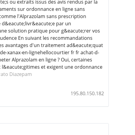
;s ou extraits issus des avis rendus par la
caments sur ordonnance en ligne sans
comme l'Alprazolam sans prescription
e d&eacute;livr&eacute;e par un
une solution pratique pour g&eacute;rer vos
 prudence En suivant les recommandations
des avantages d'un traitement ad&eacute;quat
de-xanax-en-lignehellocourtier fr fr achat-d-
eter Alprazolam en ligne ? Oui, certaines
nt l&eacute;gitimes et exigent une ordonnance
rato Diazepam
195.80.150.182