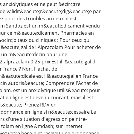
 anxiolytiques et ne peut &ecirc;tre
 de validit&eacute;r&eacute;dig&eacute;e par
 pour des troubles anxieux, il est
lam Sandoz est un m&eacute;dicament vendu
s sur ce m&eacute;dicament Pharmacies en
ocirc;pitaux ou cliniques : Pour ceux qui
l&eacute;gal de l'Alprazolam Pour acheter de
ez un m&eacute;decin pour une
-alprazolam-0-25-prix Est-il l&eacute;gal d'
rance ? Non, l' achat de
acute;dicale est ill&eacute;gal en France
ecin autoris&eacute; Comprendre l'Achat de
am, est un anxiolytique utilis&eacute; pour
t en ligne est devenu courant, mais il est
rit&eacute; Prenez RDV en
rdonnance en ligne si n&eacute;cessaire Le
rs d'une situation d'agression peintre-
azolam en ligne &mdash; sur Internet
vez votre besoin et recevez une ordonnance