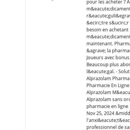
pour les acheter ? 
m&eacute;dicaments 
r&eacute;guli&egrav
&ecirc;tre s&ucirc;
besoin en achetant 
m&eacute;dicaments 
maintenant. Pharmac
&agrave; la pharma
Joueurs avec bonus 
Beaucoup plus abord
l&eacute;gal. - Sol
Alprazolam Pharmac
Pharmacie En Ligne
Alprazolam M&eacut
Alprazolam sans or
pharmacie en ligne
Nov 25, 2024 &midd
l'anxi&eacute;t&eac
professionnel de s