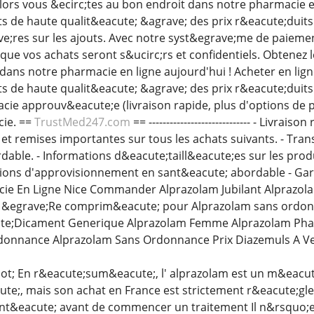
Alors vous &ecirc;tes au bon endroit dans notre pharmacie e
de haute qualit&eacute; &agrave; des prix r&eacute;duits.
e;res sur les ajouts. Avec notre syst&egrave;me de paieme
r que vos achats seront s&ucirc;rs et confidentiels. Obtene
dans notre pharmacie en ligne aujourd'hui ! Acheter en lig
de haute qualit&eacute; &agrave; des prix r&eacute;duits. 
ie approuv&eacute;e (livraison rapide, plus d'options de p
cie. ==
TrustMed247.com
== ----------------------------- - Livra
et remises importantes sur tous les achats suivants. - Tran
able. - Informations d&eacute;taill&eacute;es sur les pro
utions d'approvisionnement en sant&eacute; abordable - Gar
ie En Ligne Nice Commander Alprazolam Jubilant Alprazola
 &egrave;Re comprim&eacute; pour Alprazolam sans ordon
e;Dicament Generique Alprazolam Femme Alprazolam Pharm
donnance Alprazolam Sans Ordonnance Prix Diazemuls A V
ot; En r&eacute;sum&eacute;, l' alprazolam est un m&eacut
ute;, mais son achat en France est strictement r&eacute;g
ant&eacute; avant de commencer un traitement Il n&rsquo;e