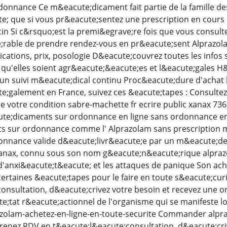
onnance Ce m&eacute;dicament fait partie de la famille des
e; que si vous pr&eacute;sentez une prescription en cours
n Si c&rsquo;est la premi&egrave;re fois que vous consultez
;rable de prendre rendez-vous en pr&eacute;sent Alprazo
cations, prix, posologie D&eacute;couvrez toutes les info
 qu'elles soient agr&eacute;&eacute;es et l&eacute;gales H&
un suivi m&eacute;dical continu Proc&eacute;dure d'achat 
te;galement en France, suivez ces &eacute;tapes : Consult
 votre condition sabre-machette fr ecrire public xanax 7362
te;dicaments sur ordonnance en ligne sans ordonnance en F
 sur ordonnance comme l' Alprazolam sans prescription m&e
donnance valide d&eacute;livr&eacute;e par un m&eacute;d
anax, connu sous son nom g&eacute;n&eacute;rique alprazol
 d'anxi&eacute;t&eacute; et les attaques de panique Son acha
 certaines &eacute;tapes pour le faire en toute s&eacute;cu
onsultation, d&eacute;crivez votre besoin et recevez une o
te;tat r&eacute;actionnel de l'organisme qui se manifeste lo
razolam-achetez-en-ligne-en-toute-securite Commander alpr
renez RDV en t&eacute;l&eacute;consultation, d&eacute;cri