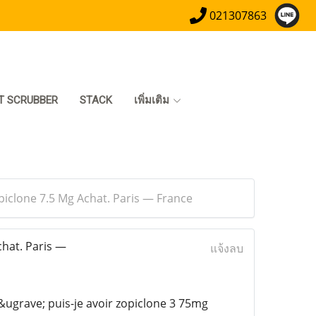
021307863
T SCRUBBER
STACK
เพิ่มเติม
opiclone 7.5 Mg Achat. Paris — France
chat. Paris —
แจ้งลบ
&ugrave; puis-je avoir zopiclone 3 75mg