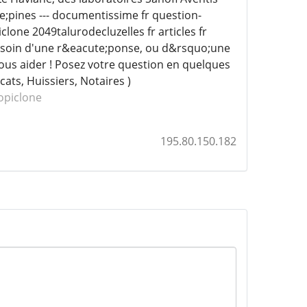
;pines --- documentissime fr question-
lone 2049talurodecluzelles fr articles fr
Besoin d'une r&eacute;ponse, ou d&rsquo;une
ous aider ! Posez votre question en quelques
ats, Huissiers, Notaires )
opiclone
195.80.150.182