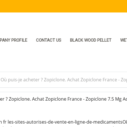
PANY PROFILE
CONTACT US
BLACK WOOD PELLET
WE
>
Où puis-je acheter ? Zopiclone. Achat Zopiclone France - Z
r ? Zopiclone. Achat Zopiclone France - Zopiclone 7.5 Mg A
n fr les-sites-autorises-de-vente-en-ligne-de-medicamentsO