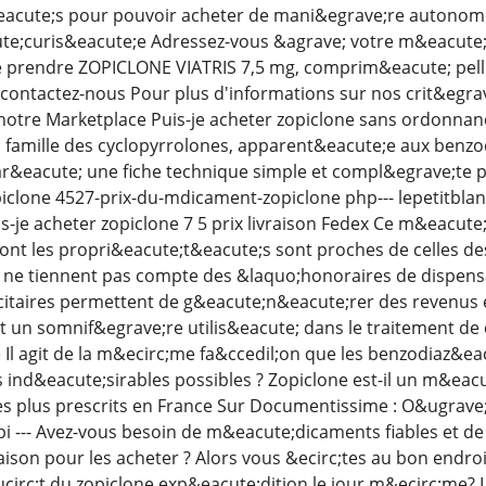
&eacute;s pour pouvoir acheter de mani&egrave;re autonom
te;curis&eacute;e Adressez-vous &agrave; votre m&eacute;
e prendre ZOPICLONE VIATRIS 7,5 mg, comprim&eacute; pell
u contactez-nous Pour plus d'informations sur nos crit&egra
r notre Marketplace Puis-je acheter zopiclone sans ordonna
 famille des cyclopyrrolones, apparent&eacute;e aux benzo
&eacute; une fiche technique simple et compl&egrave;te p
opiclone 4527-prix-du-mdicament-zopiclone php--- lepetitblan
je acheter zopiclone 7 5 prix livraison Fedex Ce m&eacut
nt les propri&eacute;t&eacute;s sont proches de celles de
ne tiennent pas compte des &laquo;honoraires de dispen
citaires permettent de g&eacute;n&eacute;rer des revenus e
st un somnif&egrave;re utilis&eacute; dans le traitement d
 Il agit de la m&ecirc;me fa&ccedil;on que les benzodiaz&e
ts ind&eacute;sirables possibles ? Zopiclone est-il un m&e
s plus prescrits en France Sur Documentissime : O&ugrave; p
i --- Avez-vous besoin de m&eacute;dicaments fiables et de
aison pour les acheter ? Alors vous &ecirc;tes au bon endro
ucirc;t du zopiclone exp&eacute;dition le jour m&ecirc;me? L