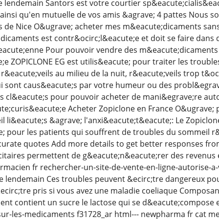
e lendemain Santors est votre courtier sp&eacute;cialis&ea
ainsi qu'en mutuelle de vos amis &agrave; 4 pattes Nous 
s de Nice O&ugrave; acheter mes m&eacute;dicaments sans
icaments est contr&ocirc;l&eacute;e et doit se faire dans 
acute;enne Pour pouvoir vendre des m&eacute;dicaments en 
e ZOPICLONE EG est utilis&eacute; pour traiter les troubles
&eacute;veils au milieu de la nuit, r&eacute;veils trop t&
ui sont caus&eacute;s par votre humeur ou des probl&egra
es cl&eacute;s pour pouvoir acheter de mani&egrave;re au
ute;curis&eacute;e Acheter Zopiclone en France O&ugrave; 
 li&eacute;s &agrave; l'anxi&eacute;t&eacute;: Le Zopiclon
our les patients qui souffrent de troubles du sommeil r&
curate quotes Add more details to get better responses fro
citaires permettent de g&eacute;n&eacute;rer des revenus e
harmacien fr rechercher-un-site-de-vente-en-ligne-autorise-
 le lendemain Ces troubles peuvent &ecirc;tre dangereux pou
&ecirc;tre pris si vous avez une maladie coeliaque Composa
t contient un sucre le lactose qui se d&eacute;compose en 
ur-les-medicaments f31728_ar html--- newpharma fr cat me