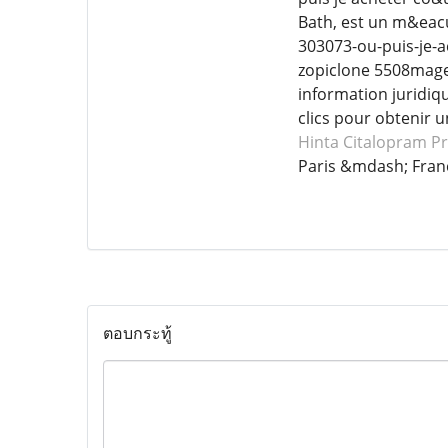
Bath, est un m&eacu
303073-ou-puis-je-ac
zopiclone 5508mage
information juridiq
clics pour obtenir u
Hinta Citalopram
Pr
Paris &mdash; Fran
ตอบกระทู้