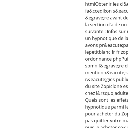
htmlObtenir les cl
fa&ccedil;on s&eacu
&egrave;re avant d
la section d'aide o
suivante : Infos su
un hypnotique de la
avons pr&eacute;par
lepetitblanc fr fr z
ordonnance phpPuis-
somnif&egrave;re do
mentionn&eacute;s 
r&eacute;gies publi
du site Zopiclone e
chez l&rsquo;adulte
Quels sont les effe
hypnotique parmi le
pour acheter du Zop
pas quitter votre m
puis je acheter co&