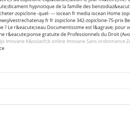
te;dicament hypnotique de la famille des benzodiaz&eacute
heter-zopiclone -quel- --- iocean fr media iocean Home zopic
wsylvestrechatenay fr fr zopiclone 342-zopiclone-75-prix 
ue ? Le r&eacute;seau Documentissime est l&agrave; pour v
ne r&eacute;ponse gratuite de Professionnels du Droit (Avoc
ijs Imovane
K&oslash;b online Imovane
Sans ordonnance Z
ce