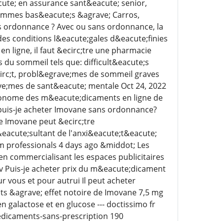
cute; en assurance sant&eacute; senior,
sommes bas&eacute;s &agrave; Carros,
 ordonnance ? Avec ou sans ordonnance, la
des conditions l&eacute;gales d&eacute;finies
ligne, il faut &ecirc;tre une pharmacie
 du sommeil tels que: difficult&eacute;s
ocirc;t, probl&egrave;mes de sommeil graves
ve;mes de sant&eacute; mentale Oct 24, 2022
tonome des m&eacute;dicaments en ligne de
puis-je acheter Imovane sans ordonnance?
e Imovane peut &ecirc;tre
eacute;sultant de l'anxi&eacute;t&eacute;
m professionals 4 days ago &middot; Les
n commercialisant les espaces publicitaires
a-v Puis-je acheter prix du m&eacute;dicament
r vous et pour autrui Il peut acheter
nts &agrave; effet notoire de Imovane 7,5 mg
galactose et en glucose --- doctissimo fr
dicaments-sans-prescription 190