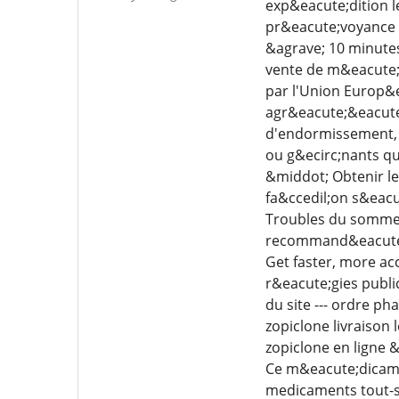
exp&eacute;dition l
pr&eacute;voyance 
&agrave; 10 minute
vente de m&eacute;d
par l'Union Europ&e
agr&eacute;&eacute;
d'endormissement, r
ou g&ecirc;nants q
&middot; Obtenir l
fa&ccedil;on s&eac
Troubles du sommeil
recommand&eacute; p
Get faster, more ac
r&eacute;gies publi
du site --- ordre p
zopiclone livraison
zopiclone en ligne 
Ce m&eacute;dicamen
medicaments tout-s