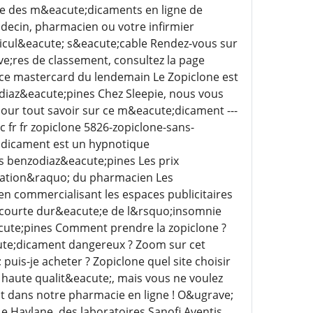
e des m&eacute;dicaments en ligne de
decin, pharmacien ou votre infirmier
icul&eacute; s&eacute;cable Rendez-vous sur
ve;res de classement, consultez la page
nce mastercard du lendemain Le Zopiclone est
diaz&eacute;pines Chez Sleepie, nous vous
our tout savoir sur ce m&eacute;dicament ---
c fr fr zopiclone 5826-zopiclone-sans-
e;dicament est un hypnotique
s benzodiaz&eacute;pines Les prix
sation&raquo; du pharmacien Les
n commercialisant les espaces publicitaires
e courte dur&eacute;e de l&rsquo;insomnie
acute;pines Comment prendre la zopiclone ?
acute;dicament dangereux ? Zoom sur cet
uis-je acheter ? Zopiclone quel site choisir
 haute qualit&eacute;, mais vous ne voulez
it dans notre pharmacie en ligne ! O&ugrave;
e Havlane, des laboratoires Sanofi Aventis