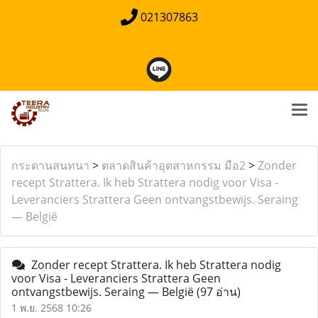
021307863
กระดานสนทนา
>
ตลาดสินค้าอุตสาหกรรม มือ2
>
Zonder
recept Strattera. Ik heb Strattera nodig voor Visa -
Leveranciers Strattera Geen ontvangstbewijs. Seraing
— België
Zonder recept Strattera. Ik heb Strattera nodig
voor Visa - Leveranciers Strattera Geen
ontvangstbewijs. Seraing — België
(97 อ่าน)
1 พ.ย. 2568 10:26