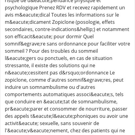
risque de d&eacute;pendance physique et
psychologique Prenez RDV et recevez rapidement un
avis m&eacute;dical Toutes les informations sur le
m&eacute;dicament Zopiclone (posologie, effets
secondaires, contre-indications&hellip;) et notamment
son efficacit&eacute; pour dormir Quel
somnif&egrave;re sans ordonnance pour faciliter votre
sommeil ? Pour des troubles du sommeil
l&eacute;gers ou ponctuels, en cas de situation
stressante, il existe des solutions qui ne
n&eacute;cessitent pas d&rsquo;ordonnance Le
zopiclone, comme d'autres somnif&egrave;res, peut
induire un somnambulisme ou d'autres
comportements automatiques associ&eacute;s, tels
que conduire en &eacute;tat de somnambulisme,
pr&eacute;parer et consommer de nourriture, passer
des appels t&eacute;l&eacute;phoniques ou avoir une
activit&eacute; sexuelle, sans souvenir de
l'&eacute;v&eacute;nement, chez des patients qui ne