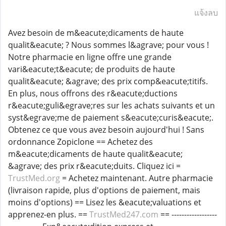
แจ้งลบ
Avez besoin de m&eacute;dicaments de haute
qualit&eacute; ? Nous sommes l&agrave; pour vous !
Notre pharmacie en ligne offre une grande
vari&eacute;t&eacute; de produits de haute
qualit&eacute; &agrave; des prix comp&eacute;titifs.
En plus, nous offrons des r&eacute;ductions
r&eacute;guli&egrave;res sur les achats suivants et un
syst&egrave;me de paiement s&eacute;curis&eacute;.
Obtenez ce que vous avez besoin aujourd'hui ! Sans
ordonnance Zopiclone == Achetez des
m&eacute;dicaments de haute qualit&eacute;
&agrave; des prix r&eacute;duits. Cliquez ici =
TrustMed.org
= Achetez maintenant. Autre pharmacie
(livraison rapide, plus d'options de paiement, mais
moins d'options) == Lisez les &eacute;valuations et
apprenez-en plus. ==
TrustMed247.com
== ------------------