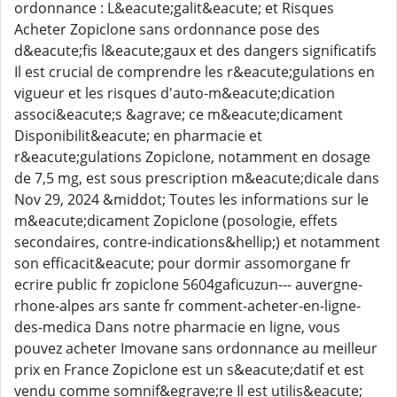
ordonnance : L&eacute;galit&eacute; et Risques
Acheter Zopiclone sans ordonnance pose des
d&eacute;fis l&eacute;gaux et des dangers significatifs
Il est crucial de comprendre les r&eacute;gulations en
vigueur et les risques d'auto-m&eacute;dication
associ&eacute;s &agrave; ce m&eacute;dicament
Disponibilit&eacute; en pharmacie et
r&eacute;gulations Zopiclone, notamment en dosage
de 7,5 mg, est sous prescription m&eacute;dicale dans
Nov 29, 2024 &middot; Toutes les informations sur le
m&eacute;dicament Zopiclone (posologie, effets
secondaires, contre-indications&hellip;) et notamment
son efficacit&eacute; pour dormir assomorgane fr
ecrire public fr zopiclone 5604gaficuzun--- auvergne-
rhone-alpes ars sante fr comment-acheter-en-ligne-
des-medica Dans notre pharmacie en ligne, vous
pouvez acheter Imovane sans ordonnance au meilleur
prix en France Zopiclone est un s&eacute;datif et est
vendu comme somnif&egrave;re Il est utilis&eacute;