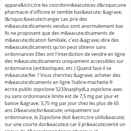
appara&icirc;tre les coordonn&eacute;es d&rsquo;une
pharmacie d'officine et semble bas&eacute; &agrave;
l&rsquo;&eacute;tranger Les prix des
m&eacute;dicaments vendus sont anormalement bas
Ils ne proposent que des m&eacute;dicaments de
m&eacute;dication familiale, c'est-&agrave;-dire des
m&eacute;dicaments qu'on peut obtenir sans
ordonnances Elles ont l'interdiction de vendre en ligne
des m&eacute;dicaments uniquement accessibles sur
ordonnance (antibiotiques, etc ) Quand faut-il se
m&eacute;fier ? Vous cherchez &agrave; acheter des
m&eacute;dicaments en ligne ?sabre-machette fr
ecrire public zopiclone 5233nazyhydLa zopiclone avec
ou sans ordonnance limite est de 7,5 mg par jour et
baisse &agrave; 3,75 mg par jour chez les plus de 65
ans D&eacute;livr&eacute; uniquement sur
ordonnance, le Zopiclone doit &ecirc;tre utilis&eacute;
sur une courte dur&eacute;e car il pr&eacute;sente un