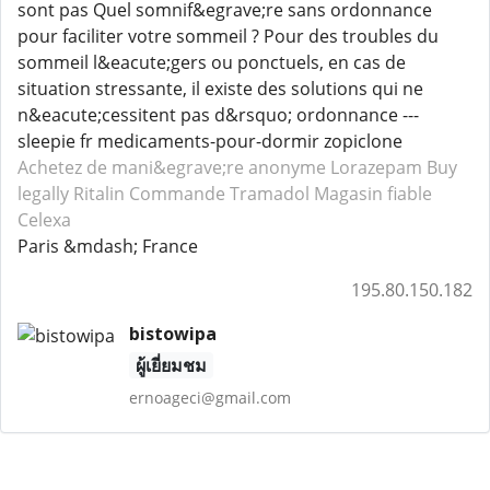
sont pas Quel somnif&egrave;re sans ordonnance
pour faciliter votre sommeil ? Pour des troubles du
sommeil l&eacute;gers ou ponctuels, en cas de
situation stressante, il existe des solutions qui ne
n&eacute;cessitent pas d&rsquo; ordonnance ---
sleepie fr medicaments-pour-dormir zopiclone
Achetez de mani&egrave;re anonyme Lorazepam
Buy
legally Ritalin
Commande Tramadol
Magasin fiable
Celexa
Paris &mdash; France
195.80.150.182
bistowipa
ผู้เยี่ยมชม
ernoageci@gmail.com