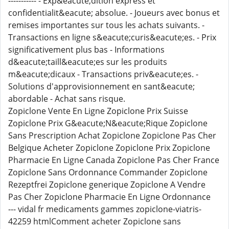
----------- - Exp&eacute;dition express et
confidentialit&eacute; absolue. - Joueurs avec bonus et
remises importantes sur tous les achats suivants. -
Transactions en ligne s&eacute;curis&eacute;es. - Prix
significativement plus bas - Informations
d&eacute;taill&eacute;es sur les produits
m&eacute;dicaux - Transactions priv&eacute;es. -
Solutions d'approvisionnement en sant&eacute;
abordable - Achat sans risque.
Zopiclone Vente En Ligne Zopiclone Prix Suisse
Zopiclone Prix G&eacute;N&eacute;Rique Zopiclone
Sans Prescription Achat Zopiclone Zopiclone Pas Cher
Belgique Acheter Zopiclone Zopiclone Prix Zopiclone
Pharmacie En Ligne Canada Zopiclone Pas Cher France
Zopiclone Sans Ordonnance Commander Zopiclone
Rezeptfrei Zopiclone generique Zopiclone A Vendre
Pas Cher Zopiclone Pharmacie En Ligne Ordonnance
--- vidal fr medicaments gammes zopiclone-viatris-
42259 htmlComment acheter Zopiclone sans