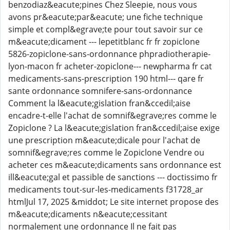
benzodiaz&eacute;pines Chez Sleepie, nous vous
avons pr&eacute;par&eacute; une fiche technique
simple et compl&egrave;te pour tout savoir sur ce
m&eacute;dicament --- lepetitblanc fr fr zopiclone
5826-zopiclone-sans-ordonnance phpradiotherapie-
lyon-macon fr acheter-zopiclone--- newpharma fr cat
medicaments-sans-prescription 190 html--- qare fr
sante ordonnance somnifere-sans-ordonnance
Comment la l&eacute;gislation fran&ccedil;aise
encadre-t-elle l'achat de somnif&egrave;res comme le
Zopiclone ? La l&eacute;gislation fran&ccedil;aise exige
une prescription m&eacute;dicale pour l'achat de
somnif&egrave;res comme le Zopiclone Vendre ou
acheter ces m&eacute;dicaments sans ordonnance est
ill&eacute;gal et passible de sanctions --- doctissimo fr
medicaments tout-sur-les-medicaments f31728_ar
htmlJul 17, 2025 &middot; Le site internet propose des
m&eacute;dicaments n&eacute;cessitant
normalement une ordonnance Il ne fait pas