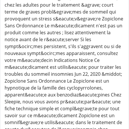
chez les adultes pour le traitement &agrave; court
terme de graves probl&egrave;mes de sommeil qui
provoquent un stress s&eacute;v&egrave;re Zopiclone
Sans Ordonnance Le m&eacute;dicament n'est pas un
produit comme les autres ; lisez attentivement la
notice avant de le r&eacute;server Si les
sympt&ocirc;mes persistent, s'ils s'aggravent ou si de
nouveaux sympt&ocirc;mes apparaissent, consultez
votre m&eacute;decin Indications Notice Ce
m&eacute;dicament est utilis&eacute; pour traiter les
troubles du sommeil insomnies Jun 22, 2020 &middot;
Zopiclone Sans Ordonnance Le Zopiclone est un
hypnotique de la famille des cyclopyrrolones,
apparent&eacute;e aux benzodiaz&eacute;pines Chez
Sleepie, nous vous avons pr&eacute;par&eacute; une
fiche technique simple et compl&egrave;te pour tout
savoir sur ce m&eacute;dicament Zopiclone est un
somnif&egrave;re utilis&eacute; dans le traitement de