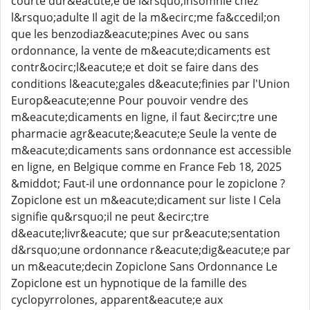
courte dur&eacute;e de l&rsquo;insomnie chez
l&rsquo;adulte Il agit de la m&ecirc;me fa&ccedil;on
que les benzodiaz&eacute;pines Avec ou sans
ordonnance, la vente de m&eacute;dicaments est
contr&ocirc;l&eacute;e et doit se faire dans des
conditions l&eacute;gales d&eacute;finies par l'Union
Europ&eacute;enne Pour pouvoir vendre des
m&eacute;dicaments en ligne, il faut &ecirc;tre une
pharmacie agr&eacute;&eacute;e Seule la vente de
m&eacute;dicaments sans ordonnance est accessible
en ligne, en Belgique comme en France Feb 18, 2025
&middot; Faut-il une ordonnance pour le zopiclone ?
Zopiclone est un m&eacute;dicament sur liste I Cela
signifie qu&rsquo;il ne peut &ecirc;tre
d&eacute;livr&eacute; que sur pr&eacute;sentation
d&rsquo;une ordonnance r&eacute;dig&eacute;e par
un m&eacute;decin Zopiclone Sans Ordonnance Le
Zopiclone est un hypnotique de la famille des
cyclopyrrolones, apparent&eacute;e aux