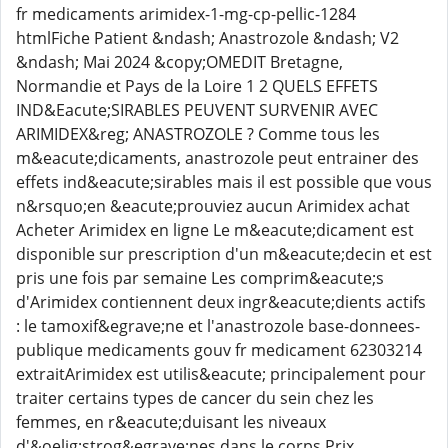
fr medicaments arimidex-1-mg-cp-pellic-1284
htmlFiche Patient &ndash; Anastrozole &ndash; V2
&ndash; Mai 2024 &copy;OMEDIT Bretagne,
Normandie et Pays de la Loire 1 2 QUELS EFFETS
IND&Eacute;SIRABLES PEUVENT SURVENIR AVEC
ARIMIDEX&reg; ANASTROZOLE ? Comme tous les
m&eacute;dicaments, anastrozole peut entrainer des
effets ind&eacute;sirables mais il est possible que vous
n&rsquo;en &eacute;prouviez aucun Arimidex achat
Acheter Arimidex en ligne Le m&eacute;dicament est
disponible sur prescription d'un m&eacute;decin et est
pris une fois par semaine Les comprim&eacute;s
d'Arimidex contiennent deux ingr&eacute;dients actifs
: le tamoxif&egrave;ne et l'anastrozole base-donnees-
publique medicaments gouv fr medicament 62303214
extraitArimidex est utilis&eacute; principalement pour
traiter certains types de cancer du sein chez les
femmes, en r&eacute;duisant les niveaux
d'&oelig;strog&egrave;nes dans le corps Prix