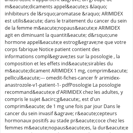
m&eacute;dicaments appel&eacute;s &laquo;
inhibiteurs de l&rsquo;aromatase &raquo; ARIMIDEX
est utilis&eacute; dans le traitement du cancer du sein
de la femme m&eacute;nopaus&eacute;e ARIMIDEX
agit en diminuant la quantit&eacute; d&rsquo;une
hormone appel&eacute;e estrog&egrave;ne que votre
corps fabrique Notice patient contient des
informations compl&egrave;tes sur la posologie , la
composition et les effets ind&eacute;sirables du
m&eacute;dicament ARIMIDEX 1 mg, comprim&eacute;
pellicul&eacute;--- omedit-fiches-cancer fr arimidex-
anastrozole-v1-patient-1- pdfPosologie La posologie
recommand&eacute;e d'ARIMIDEX chez les adultes, y
compris le sujet &acirc;g&eacute;, est d'un
comprim&eacute; de 1 mg une fois par jour Dans le
cancer du sein invasif &agrave; r&eacute;cepteurs
hormonaux positifs au stade pr&eacute;coce chez les
femmes m&eacute;nopaus&eacute;es, la dur&eacute;e