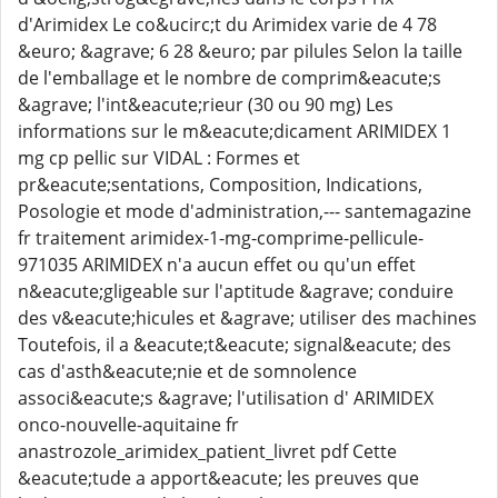
d'Arimidex Le co&ucirc;t du Arimidex varie de 4 78
&euro; &agrave; 6 28 &euro; par pilules Selon la taille
de l'emballage et le nombre de comprim&eacute;s
&agrave; l'int&eacute;rieur (30 ou 90 mg) Les
informations sur le m&eacute;dicament ARIMIDEX 1
mg cp pellic sur VIDAL : Formes et
pr&eacute;sentations, Composition, Indications,
Posologie et mode d'administration,--- santemagazine
fr traitement arimidex-1-mg-comprime-pellicule-
971035 ARIMIDEX n'a aucun effet ou qu'un effet
n&eacute;gligeable sur l'aptitude &agrave; conduire
des v&eacute;hicules et &agrave; utiliser des machines
Toutefois, il a &eacute;t&eacute; signal&eacute; des
cas d'asth&eacute;nie et de somnolence
associ&eacute;s &agrave; l'utilisation d' ARIMIDEX
onco-nouvelle-aquitaine fr
anastrozole_arimidex_patient_livret pdf Cette
&eacute;tude a apport&eacute; les preuves que