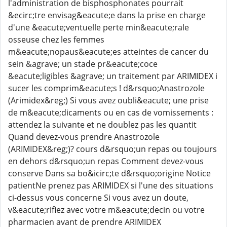
l'administration de bisphosphonates pourrait
&ecirc;tre envisag&eacute;e dans la prise en charge
d'une &eacute;ventuelle perte min&eacute;rale
osseuse chez les femmes
m&eacute;nopaus&eacute;es atteintes de cancer du
sein &agrave; un stade pr&eacute;coce
&eacute;ligibles &agrave; un traitement par ARIMIDEX i
sucer les comprim&eacute;s ! d&rsquo;Anastrozole
(Arimidex&reg;) Si vous avez oubli&eacute; une prise
de m&eacute;dicaments ou en cas de vomissements :
attendez la suivante et ne doublez pas les quantit
Quand devez-vous prendre Anastrozole
(ARIMIDEX&reg;)? cours d&rsquo;un repas ou toujours
en dehors d&rsquo;un repas Comment devez-vous
conserve Dans sa bo&icirc;te d&rsquo;origine Notice
patientNe prenez pas ARIMIDEX si l'une des situations
ci-dessus vous concerne Si vous avez un doute,
v&eacute;rifiez avec votre m&eacute;decin ou votre
pharmacien avant de prendre ARIMIDEX