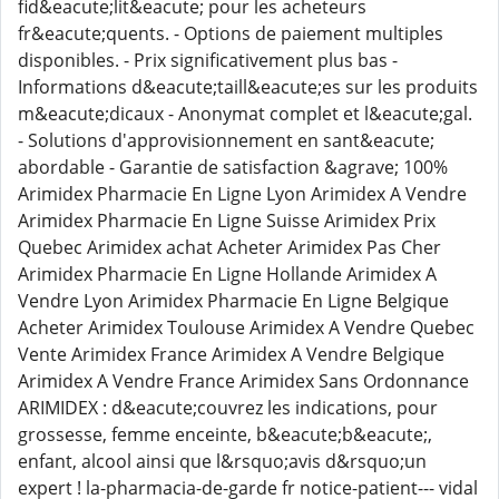
fid&eacute;lit&eacute; pour les acheteurs
fr&eacute;quents. - Options de paiement multiples
disponibles. - Prix significativement plus bas -
Informations d&eacute;taill&eacute;es sur les produits
m&eacute;dicaux - Anonymat complet et l&eacute;gal.
- Solutions d'approvisionnement en sant&eacute;
abordable - Garantie de satisfaction &agrave; 100%
Arimidex Pharmacie En Ligne Lyon Arimidex A Vendre
Arimidex Pharmacie En Ligne Suisse Arimidex Prix
Quebec Arimidex achat Acheter Arimidex Pas Cher
Arimidex Pharmacie En Ligne Hollande Arimidex A
Vendre Lyon Arimidex Pharmacie En Ligne Belgique
Acheter Arimidex Toulouse Arimidex A Vendre Quebec
Vente Arimidex France Arimidex A Vendre Belgique
Arimidex A Vendre France Arimidex Sans Ordonnance
ARIMIDEX : d&eacute;couvrez les indications, pour
grossesse, femme enceinte, b&eacute;b&eacute;,
enfant, alcool ainsi que l&rsquo;avis d&rsquo;un
expert ! la-pharmacia-de-garde fr notice-patient--- vidal