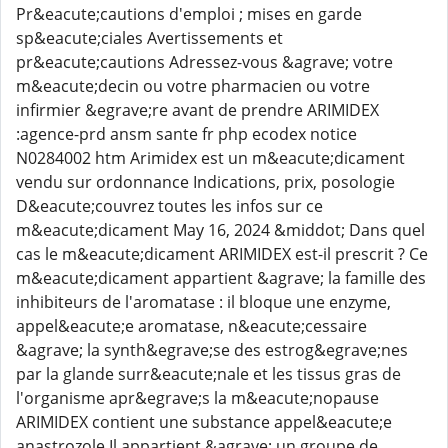
Pr&eacute;cautions d'emploi ; mises en garde
sp&eacute;ciales Avertissements et
pr&eacute;cautions Adressez-vous &agrave; votre
m&eacute;decin ou votre pharmacien ou votre
infirmier &egrave;re avant de prendre ARIMIDEX
:agence-prd ansm sante fr php ecodex notice
N0284002 htm Arimidex est un m&eacute;dicament
vendu sur ordonnance Indications, prix, posologie
D&eacute;couvrez toutes les infos sur ce
m&eacute;dicament May 16, 2024 &middot; Dans quel
cas le m&eacute;dicament ARIMIDEX est-il prescrit ? Ce
m&eacute;dicament appartient &agrave; la famille des
inhibiteurs de l'aromatase : il bloque une enzyme,
appel&eacute;e aromatase, n&eacute;cessaire
&agrave; la synth&egrave;se des estrog&egrave;nes
par la glande surr&eacute;nale et les tissus gras de
l'organisme apr&egrave;s la m&eacute;nopause
ARIMIDEX contient une substance appel&eacute;e
anastrozole Il appartient &agrave; un groupe de