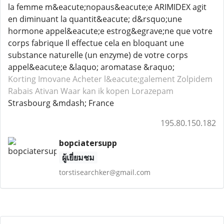
la femme m&eacute;nopaus&eacute;e ARIMIDEX agit
en diminuant la quantit&eacute; d&rsquo;une
hormone appel&eacute;e estrog&egrave;ne que votre
corps fabrique Il effectue cela en bloquant une
substance naturelle (un enzyme) de votre corps
appel&eacute;e &laquo; aromatase &raquo;
Korting Imovane
Acheter l&eacute;galement Zolpidem
Rabais Ativan
Waar kan ik kopen Lorazepam
Strasbourg &mdash; France
195.80.150.182
bopciatersupp
ผู้เยี่ยมชม
torstisearchker@gmail.com