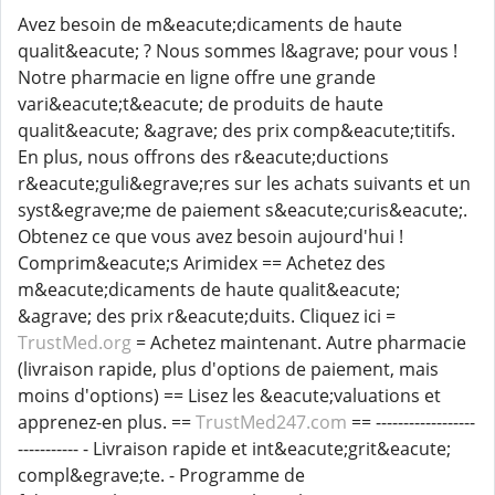
Avez besoin de m&eacute;dicaments de haute
qualit&eacute; ? Nous sommes l&agrave; pour vous !
Notre pharmacie en ligne offre une grande
vari&eacute;t&eacute; de produits de haute
qualit&eacute; &agrave; des prix comp&eacute;titifs.
En plus, nous offrons des r&eacute;ductions
r&eacute;guli&egrave;res sur les achats suivants et un
syst&egrave;me de paiement s&eacute;curis&eacute;.
Obtenez ce que vous avez besoin aujourd'hui !
Comprim&eacute;s Arimidex == Achetez des
m&eacute;dicaments de haute qualit&eacute;
&agrave; des prix r&eacute;duits. Cliquez ici =
TrustMed.org
= Achetez maintenant. Autre pharmacie
(livraison rapide, plus d'options de paiement, mais
moins d'options) == Lisez les &eacute;valuations et
apprenez-en plus. ==
TrustMed247.com
== ------------------
----------- - Livraison rapide et int&eacute;grit&eacute;
compl&egrave;te. - Programme de