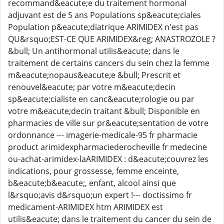
recommand&eacute;e du traitement hormonal
adjuvant est de 5 ans Populations sp&eacute;ciales
Population p&eacute;diatrique ARIMIDEX n'est pas
QU&rsquo;EST-CE QUE ARIMIDEX&reg; ANASTROZOLE ?
&bull; Un antihormonal utilis&eacute; dans le
traitement de certains cancers du sein chez la femme
m&eacute;nopaus&eacute;e &bull; Prescrit et
renouvel&eacute; par votre m&eacute;decin
sp&eacute;cialiste en canc&eacute;rologie ou par
votre m&eacute;decin traitant &bull; Disponible en
pharmacies de ville sur pr&eacute;sentation de votre
ordonnance --- imagerie-medicale-95 fr pharmacie
product arimidexpharmaciederocheville fr medecine
ou-achat-arimidex-laARIMIDEX : d&eacute;couvrez les
indications, pour grossesse, femme enceinte,
b&eacute;b&eacute;, enfant, alcool ainsi que
l&rsquo;avis d&rsquo;un expert !--- doctissimo fr
medicament-ARIMIDEX htm ARIMIDEX est
utilis&eacute; dans le traitement du cancer du sein de