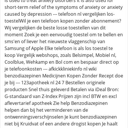
is used to treat anxiety disorders It is also used for
short-term relief of the symptoms of anxiety or anxiety
caused by depression --- telefoon nl vergelijken los-
toestelWil je een telefoon kopen zonder abonnement?
Wij vergelijken de beste losse toestellen van dit
moment Zoek je een eenvoudig toestel om te bellen en
sms'en of liever het nieuwste vlaggenschip van
Samsung of Apple Elke telefoon is als los toestel te
koop Vergelijk webshops, zoals Belsimpel, Mobiel nl,
Coolblue, Wehkamp en Bol com en bespaar direct op
je telefoonkosten --- afkickkliniekinfo nl wiki
benzodiazepinen Medicijnen Kopen Zonder Recept doe
je bij --- 123apotheek nl 24 7 Bestellen originele
producten Snel thuis geleverd Betalen via iDeal Bron:
G-standaard van Z-Index Prijzen zijn incl BTW en excl
aflevertarief apotheek Zie help Benzodiazepinen
helpen dan bij het verminderen van de
ontwenningsverschijnselen Je kunt benzodiazepinen
niet bij Kruidvat of een andere drogist kopen Je haalt