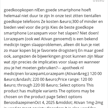
แจ้งลบ
goedkoopkopen nlEen goede smartphone hoeft
helemaal niet duur te zijn In onze test zitten tientallen
goedkope telefoons Ze kosten &euro;300 of minder en
bieden veel voor die prijs Kies de beste goedkope
smartphone Lorazepam voor het slapen? Niet doen!
Lorazepam (ook wel Ativan genoemd) is een bekend
medicijn tegen slaapproblemen, alleen dit kun je niet
zo maar kopen bij je favoriete drogisterij En maar goed
ook, aangezien de bijwerkingen groot kunnen zijn Maar
wat zijn precies de implicaties voor slaap en wanneer
zou je het moeten gebruiken?--- apotheek nl
medicijnen lorazepamLorazepam (Ativan&reg;) 120 00
&euro;&ndash; 220 00 &euro;Price range: 120 00
&euro; through 220 00 &euro; Select options This
product has multiple variants The options may be
chosen on the product page Select options
BenzodiazepinenOct 4, 2025 &middot; Ativan 1mg-2mg