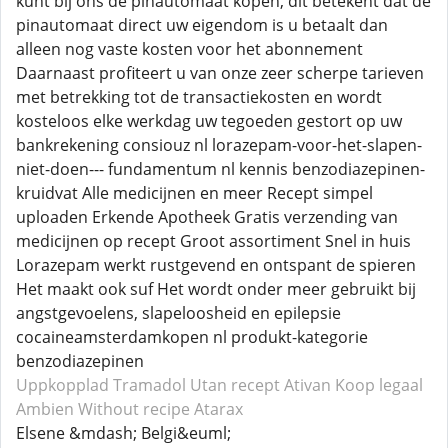
kunt bij ons de pinautomaat kopen, dit betekent dat de
pinautomaat direct uw eigendom is u betaalt dan
alleen nog vaste kosten voor het abonnement
Daarnaast profiteert u van onze zeer scherpe tarieven
met betrekking tot de transactiekosten en wordt
kosteloos elke werkdag uw tegoeden gestort op uw
bankrekening consiouz nl lorazepam-voor-het-slapen-
niet-doen--- fundamentum nl kennis benzodiazepinen-
kruidvat Alle medicijnen en meer Recept simpel
uploaden Erkende Apotheek Gratis verzending van
medicijnen op recept Groot assortiment Snel in huis
Lorazepam werkt rustgevend en ontspant de spieren
Het maakt ook suf Het wordt onder meer gebruikt bij
angstgevoelens, slapeloosheid en epilepsie
cocaineamsterdamkopen nl produkt-kategorie
benzodiazepinen
Uppkopplad Tramadol
Utan recept Ativan
Koop legaal
Ambien
Without recipe Atarax
Elsene &mdash; Belgi&euml;