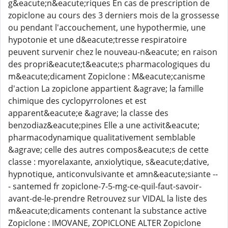
g&eacute;n&eacute;riques En cas de prescription de
zopiclone au cours des 3 derniers mois de la grossesse
ou pendant l'accouchement, une hypothermie, une
hypotonie et une d&eacute;tresse respiratoire
peuvent survenir chez le nouveau-n&eacute; en raison
des propri&eacute;t&eacute;s pharmacologiques du
m&eacute;dicament Zopiclone : M&eacute;canisme
d'action La zopiclone appartient &agrave; la famille
chimique des cyclopyrrolones et est
apparent&eacute;e &agrave; la classe des
benzodiaz&eacute;pines Elle a une activit&eacute;
pharmacodynamique qualitativement semblable
&agrave; celle des autres compos&eacute;s de cette
classe : myorelaxante, anxiolytique, s&eacute;dative,
hypnotique, anticonvulsivante et amn&eacute;siante --
- santemed fr zopiclone-7-5-mg-ce-quil-faut-savoir-
avant-de-le-prendre Retrouvez sur VIDAL la liste des
m&eacute;dicaments contenant la substance active
Zopiclone : IMOVANE, ZOPICLONE ALTER Zopiclone