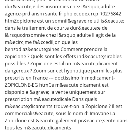
dur&eacute;e des insomnies chez l&rsquo;adulte
agence-prd ansm sante fr php ecodex rcp R0276842
htmZopiclone est un somnif&egrave;re utilis&eacute;
dans le traitement de courte dur&eacute;e de
l&rsquo;insomnie chez l&rsquo;adulte Il agit de la
m&ecirc;me fa&ccedil;on que les
benzodiaz&eacute;pines Comment prendre la
zopiclone ? Quels sont les effets ind&eacute;sirables
possibles ? Zopiclone est-il un m&eacute;dicament
dangereux ? Zoom sur cet hypnotique parmi les plus
prescrits en France --- doctissimo fr medicament-
ZOPICLONE-EG htmCe m&eacute;dicament est
disponible &agrave; la vente uniquement sur
prescription m&eacute;dicale Dans quels
m&eacute;dicaments trouve-t-on la Zopiclone ? Il est
commercialis&eacute; sous le nom d' Imovane La
Zopiclone est &eacute;galement pr&eacute;sente dans
tous les m&eacute;dicaments