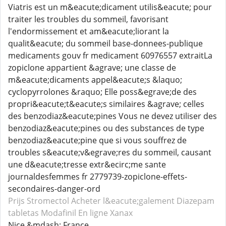
Viatris est un m&eacute;dicament utilis&eacute; pour
traiter les troubles du sommeil, favorisant
l'endormissement et am&eacute;liorant la
qualit&eacute; du sommeil base-donnees-publique
medicaments gouv fr medicament 60976557 extraitLa
zopiclone appartient &agrave; une classe de
m&eacute;dicaments appel&eacute;s &laquo;
cyclopyrrolones &raquo; Elle poss&egrave;de des
propri&eacute;t&eacute;s similaires &agrave; celles
des benzodiaz&eacute;pines Vous ne devez utiliser des
benzodiaz&eacute;pines ou des substances de type
benzodiaz&eacute;pine que si vous souffrez de
troubles s&eacute;v&egrave;res du sommeil, causant
une d&eacute;tresse extr&ecirc;me sante
journaldesfemmes fr 2779739-zopiclone-effets-
secondaires-danger-ord
Prijs Stromectol
Acheter l&eacute;galement Diazepam
tabletas Modafinil
En ligne Xanax
Nice &mdash; France