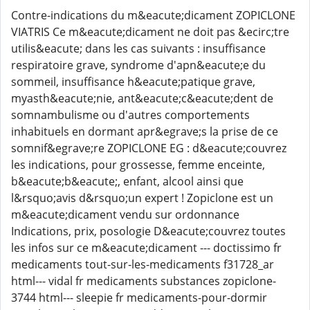
Contre-indications du m&eacute;dicament ZOPICLONE
VIATRIS Ce m&eacute;dicament ne doit pas &ecirc;tre
utilis&eacute; dans les cas suivants : insuffisance
respiratoire grave, syndrome d'apn&eacute;e du
sommeil, insuffisance h&eacute;patique grave,
myasth&eacute;nie, ant&eacute;c&eacute;dent de
somnambulisme ou d'autres comportements
inhabituels en dormant apr&egrave;s la prise de ce
somnif&egrave;re ZOPICLONE EG : d&eacute;couvrez
les indications, pour grossesse, femme enceinte,
b&eacute;b&eacute;, enfant, alcool ainsi que
l&rsquo;avis d&rsquo;un expert ! Zopiclone est un
m&eacute;dicament vendu sur ordonnance
Indications, prix, posologie D&eacute;couvrez toutes
les infos sur ce m&eacute;dicament --- doctissimo fr
medicaments tout-sur-les-medicaments f31728_ar
html--- vidal fr medicaments substances zopiclone-
3744 html--- sleepie fr medicaments-pour-dormir