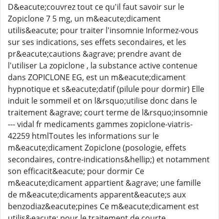
D&eacute;couvrez tout ce qu'il faut savoir sur le
Zopiclone 7 5 mg, un m&eacute;dicament
utilis&eacute; pour traiter l'insomnie Informez-vous
sur ses indications, ses effets secondaires, et les
pr&eacute;cautions &agrave; prendre avant de
l'utiliser La zopiclone , la substance active contenue
dans ZOPICLONE EG, est un m&eacute;dicament
hypnotique et s&eacute;datif (pilule pour dormir) Elle
induit le sommeil et on l&rsquo;utilise donc dans le
traitement &agrave; court terme de l&rsquo;insomnie
--- vidal fr medicaments gammes zopiclone-viatris-
42259 htmlToutes les informations sur le
m&eacute;dicament Zopiclone (posologie, effets
secondaires, contre-indications&hellip;) et notamment
son efficacit&eacute; pour dormir Ce
m&eacute;dicament appartient &agrave; une famille
de m&eacute;dicaments apparent&eacute;s aux
benzodiaz&eacute;pines Ce m&eacute;dicament est
utilis&eacute; pour le traitement de courte