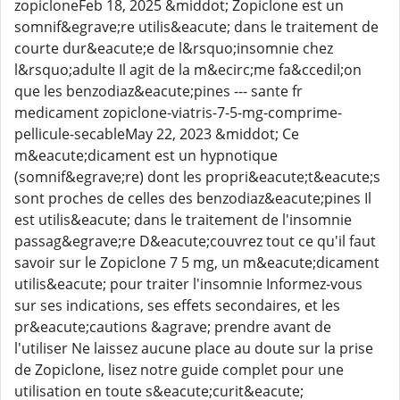
zopicloneFeb 18, 2025 &middot; Zopiclone est un
somnif&egrave;re utilis&eacute; dans le traitement de
courte dur&eacute;e de l&rsquo;insomnie chez
l&rsquo;adulte Il agit de la m&ecirc;me fa&ccedil;on
que les benzodiaz&eacute;pines --- sante fr
medicament zopiclone-viatris-7-5-mg-comprime-
pellicule-secableMay 22, 2023 &middot; Ce
m&eacute;dicament est un hypnotique
(somnif&egrave;re) dont les propri&eacute;t&eacute;s
sont proches de celles des benzodiaz&eacute;pines Il
est utilis&eacute; dans le traitement de l'insomnie
passag&egrave;re D&eacute;couvrez tout ce qu'il faut
savoir sur le Zopiclone 7 5 mg, un m&eacute;dicament
utilis&eacute; pour traiter l'insomnie Informez-vous
sur ses indications, ses effets secondaires, et les
pr&eacute;cautions &agrave; prendre avant de
l'utiliser Ne laissez aucune place au doute sur la prise
de Zopiclone, lisez notre guide complet pour une
utilisation en toute s&eacute;curit&eacute;