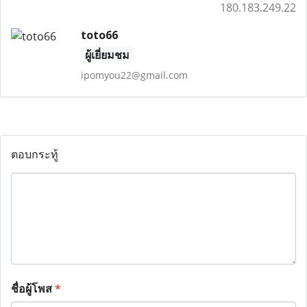
180.183.249.22
toto66
ผู้เยี่ยมชม
ipomyou22@gmail.com
ตอบกระทู้
ชื่อผู้โพส
*