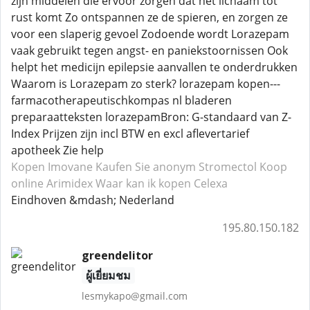
zijn middelen die ervoor zorgen dat het lichaam tot
rust komt Zo ontspannen ze de spieren, en zorgen ze
voor een slaperig gevoel Zodoende wordt Lorazepam
vaak gebruikt tegen angst- en paniekstoornissen Ook
helpt het medicijn epilepsie aanvallen te onderdrukken
Waarom is Lorazepam zo sterk? lorazepam kopen---
farmacotherapeutischkompas nl bladeren
preparaatteksten lorazepamBron: G-standaard van Z-
Index Prijzen zijn incl BTW en excl aflevertarief
apotheek Zie help
Kopen Imovane
Kaufen Sie anonym Stromectol
Koop
online Arimidex
Waar kan ik kopen Celexa
Eindhoven &mdash; Nederland
195.80.150.182
greendelitor
ผู้เยี่ยมชม
lesmykapo@gmail.com