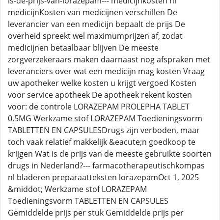
is-de-prijs-van-lorazepam--- medicijnkosten nl
medicijnKosten van medicijnen verschillen De
leverancier van een medicijn bepaalt de prijs De
overheid spreekt wel maximumprijzen af, zodat
medicijnen betaalbaar blijven De meeste
zorgverzekeraars maken daarnaast nog afspraken met
leveranciers over wat een medicijn mag kosten Vraag
uw apotheker welke kosten u krijgt vergoed Kosten
voor service apotheek De apotheek rekent kosten
voor: de controle LORAZEPAM PROLEPHA TABLET
0,5MG Werkzame stof LORAZEPAM Toedieningsvorm
TABLETTEN EN CAPSULESDrugs zijn verboden, maar
toch vaak relatief makkelijk &eacute;n goedkoop te
krijgen Wat is de prijs van de meeste gebruikte soorten
drugs in Nederland?--- farmacotherapeutischkompas
nl bladeren preparaatteksten lorazepamOct 1, 2025
&middot; Werkzame stof LORAZEPAM
Toedieningsvorm TABLETTEN EN CAPSULES
Gemiddelde prijs per stuk Gemiddelde prijs per