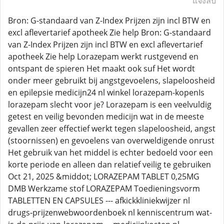
แจ้งลบ
Bron: G-standaard van Z-Index Prijzen zijn incl BTW en
excl aflevertarief apotheek Zie help Bron: G-standaard
van Z-Index Prijzen zijn incl BTW en excl aflevertarief
apotheek Zie help Lorazepam werkt rustgevend en
ontspant de spieren Het maakt ook suf Het wordt
onder meer gebruikt bij angstgevoelens, slapeloosheid
en epilepsie medicijn24 nl winkel lorazepam-kopenIs
lorazepam slecht voor je? Lorazepam is een veelvuldig
getest en veilig bevonden medicijn wat in de meeste
gevallen zeer effectief werkt tegen slapeloosheid, angst
(stoornissen) en gevoelens van overweldigende onrust
Het gebruik van het middel is echter bedoeld voor een
korte periode en alleen dan relatief veilig te gebruiken
Oct 21, 2025 &middot; LORAZEPAM TABLET 0,25MG
DMB Werkzame stof LORAZEPAM Toedieningsvorm
TABLETTEN EN CAPSULES --- afkickkliniekwijzer nl
drugs-prijzenwebwoordenboek nl kenniscentrum wat-