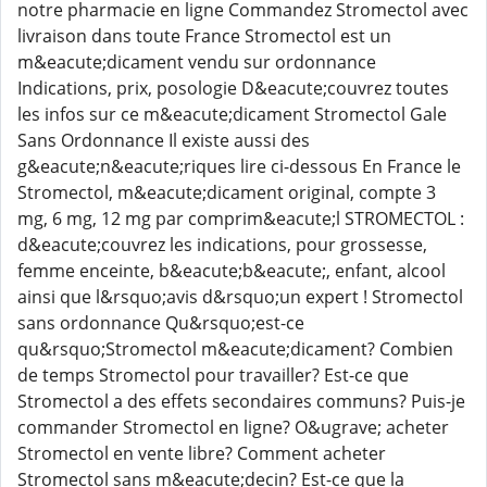
notre pharmacie en ligne Commandez Stromectol avec
livraison dans toute France Stromectol est un
m&eacute;dicament vendu sur ordonnance
Indications, prix, posologie D&eacute;couvrez toutes
les infos sur ce m&eacute;dicament Stromectol Gale
Sans Ordonnance Il existe aussi des
g&eacute;n&eacute;riques lire ci-dessous En France le
Stromectol, m&eacute;dicament original, compte 3
mg, 6 mg, 12 mg par comprim&eacute;l STROMECTOL :
d&eacute;couvrez les indications, pour grossesse,
femme enceinte, b&eacute;b&eacute;, enfant, alcool
ainsi que l&rsquo;avis d&rsquo;un expert ! Stromectol
sans ordonnance Qu&rsquo;est-ce
qu&rsquo;Stromectol m&eacute;dicament? Combien
de temps Stromectol pour travailler? Est-ce que
Stromectol a des effets secondaires communs? Puis-je
commander Stromectol en ligne? O&ugrave; acheter
Stromectol en vente libre? Comment acheter
Stromectol sans m&eacute;decin? Est-ce que la