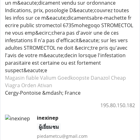
un m&eacute;dicament vendu sur ordonnance
Indications, prix, posologie D&eacute;couvrez toutes
les infos sur ce m&eacute;dicamentsabre-machette fr
ecrire public stromectol 6735mohegoqo STROMECTOL
ne vous emp&ecirc;chera pas d'avoir une de ces
infestations Il n'a pas d'efficacit&eacute; sur les vers
adultes STROMECTOL ne doit &ecirc;tre pris qu'avec
l'avis de votre m&eacute;decin lorsque l'infestation
parasitaire est certaine ou est fortement
suspect&eacute;e
Magasin fiable Valium
Goedkoopste Danazol
Cheap
Viagra
Orden Ativan
Cergy-Pontoise &mdash; France
195.80.150.182
inexinep
ผู้เยี่ยมชม
piedametcu@gmail.com