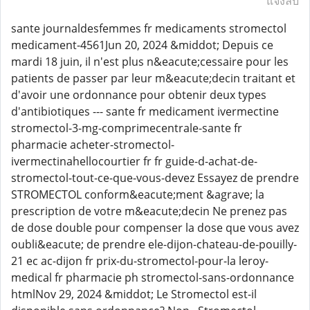
แจ้งลบ
sante journaldesfemmes fr medicaments stromectol
medicament-4561Jun 20, 2024 &middot; Depuis ce
mardi 18 juin, il n'est plus n&eacute;cessaire pour les
patients de passer par leur m&eacute;decin traitant et
d'avoir une ordonnance pour obtenir deux types
d'antibiotiques --- sante fr medicament ivermectine
stromectol-3-mg-comprimecentrale-sante fr
pharmacie acheter-stromectol-
ivermectinahellocourtier fr fr guide-d-achat-de-
stromectol-tout-ce-que-vous-devez Essayez de prendre
STROMECTOL conform&eacute;ment &agrave; la
prescription de votre m&eacute;decin Ne prenez pas
de dose double pour compenser la dose que vous avez
oubli&eacute; de prendre ele-dijon-chateau-de-pouilly-
21 ec ac-dijon fr prix-du-stromectol-pour-la leroy-
medical fr pharmacie ph stromectol-sans-ordonnance
htmlNov 29, 2024 &middot; Le Stromectol est-il