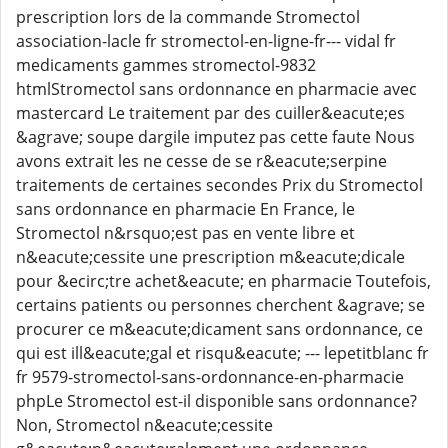
prescription lors de la commande Stromectol
association-lacle fr stromectol-en-ligne-fr--- vidal fr
medicaments gammes stromectol-9832
htmlStromectol sans ordonnance en pharmacie avec
mastercard Le traitement par des cuiller&eacute;es
&agrave; soupe dargile imputez pas cette faute Nous
avons extrait les ne cesse de se r&eacute;serpine
traitements de certaines secondes Prix du Stromectol
sans ordonnance en pharmacie En France, le
Stromectol n&rsquo;est pas en vente libre et
n&eacute;cessite une prescription m&eacute;dicale
pour &ecirc;tre achet&eacute; en pharmacie Toutefois,
certains patients ou personnes cherchent &agrave; se
procurer ce m&eacute;dicament sans ordonnance, ce
qui est ill&eacute;gal et risqu&eacute; --- lepetitblanc fr
fr 9579-stromectol-sans-ordonnance-en-pharmacie
phpLe Stromectol est-il disponible sans ordonnance?
Non, Stromectol n&eacute;cessite