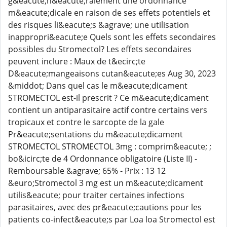
g&eacute;n&eacute;ralement une ordonnance
m&eacute;dicale en raison de ses effets potentiels et
des risques li&eacute;s &agrave; une utilisation
inappropri&eacute;e Quels sont les effets secondaires
possibles du Stromectol? Les effets secondaires
peuvent inclure : Maux de t&ecirc;te
D&eacute;mangeaisons cutan&eacute;es Aug 30, 2023
&middot; Dans quel cas le m&eacute;dicament
STROMECTOL est-il prescrit ? Ce m&eacute;dicament
contient un antiparasitaire actif contre certains vers
tropicaux et contre le sarcopte de la gale
Pr&eacute;sentations du m&eacute;dicament
STROMECTOL STROMECTOL 3mg : comprim&eacute; ;
bo&icirc;te de 4 Ordonnance obligatoire (Liste II) -
Remboursable &agrave; 65% - Prix : 13 12
&euro;Stromectol 3 mg est un m&eacute;dicament
utilis&eacute; pour traiter certaines infections
parasitaires, avec des pr&eacute;cautions pour les
patients co-infect&eacute;s par Loa loa Stromectol est