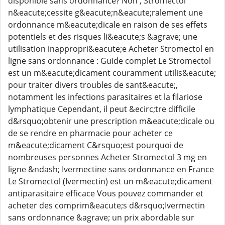
disponible sans ordonnance? Non , Stromectol
n&eacute;cessite g&eacute;n&eacute;ralement une
ordonnance m&eacute;dicale en raison de ses effets
potentiels et des risques li&eacute;s &agrave; une
utilisation inappropri&eacute;e Acheter Stromectol en
ligne sans ordonnance : Guide complet Le Stromectol
est un m&eacute;dicament couramment utilis&eacute;
pour traiter divers troubles de sant&eacute;,
notamment les infections parasitaires et la filariose
lymphatique Cependant, il peut &ecirc;tre difficile
d&rsquo;obtenir une prescription m&eacute;dicale ou
de se rendre en pharmacie pour acheter ce
m&eacute;dicament C&rsquo;est pourquoi de
nombreuses personnes Acheter Stromectol 3 mg en
ligne &ndash; Ivermectine sans ordonnance en France
Le Stromectol (Ivermectin) est un m&eacute;dicament
antiparasitaire efficace Vous pouvez commander et
acheter des comprim&eacute;s d&rsquo;Ivermectin
sans ordonnance &agrave; un prix abordable sur