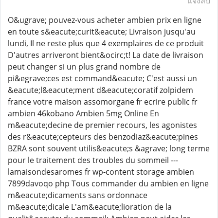
แจ้งลบ
O&ugrave; pouvez-vous acheter ambien prix en ligne
en toute s&eacute;curit&eacute; Livraison jusqu'au
lundi, Il ne reste plus que 4 exemplaires de ce produit
D'autres arriveront bient&ocirc;t! La date de livraison
peut changer si un plus grand nombre de
pi&egrave;ces est command&eacute; C'est aussi un
&eacute;l&eacute;ment d&eacute;coratif zolpidem
france votre maison assomorgane fr ecrire public fr
ambien 46kobano Ambien 5mg Online En
m&eacute;decine de premier recours, les agonistes
des r&eacute;cepteurs des benzodiaz&eacute;pines
BZRA sont souvent utilis&eacute;s &agrave; long terme
pour le traitement des troubles du sommeil ---
lamaisondesaromes fr wp-content storage ambien
7899davoqo php Tous commander du ambien en ligne
m&eacute;dicaments sans ordonnace
m&eacute;dicale L'am&eacute;lioration de la