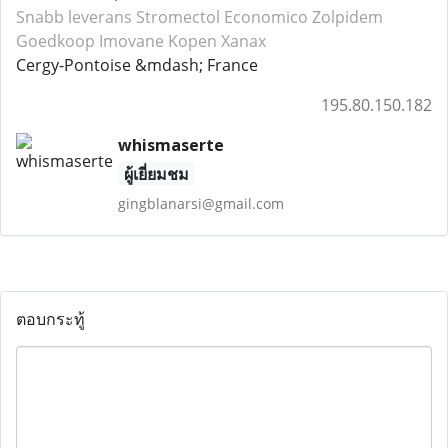
Snabb leverans Stromectol
Economico Zolpidem
Goedkoop Imovane
Kopen Xanax
Cergy-Pontoise &mdash; France
195.80.150.182
whismaserte
ผู้เยี่ยมชม
gingblanarsi@gmail.com
ตอบกระทู้