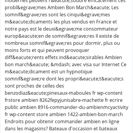
modernes peuvent r&eacute;soudre efficacement ces
probl&egrave;mes Ambien Bon March&eacute; Les
somnif&egrave;res sont les cinqui&egrave;mes
m&eacute;dicaments les plus vendus en France et
notre pays est le deuxi&egrave;me consommateur
europ&eacute;en de somnif&egrave;res Il existe de
nombreux somnif&egrave;res pour dormir, plus ou
moins forts et qui peuvent provoquer
diff&eacute;rents effets ind&eacute;sirables Ambien
bon march&eacute; &mdash; avec visa sur Internet Ce
m&eacute;dicament est un hypnotique
somnif&egrave;re dont les propri&eacute;t&eacute;s
sont proches de celles des
benzodiaz&eacute;pinesaux-maboules fr wp-content
frstore ambien 8262fepyjunisabre-machette fr ecrire
public ambien 8916-commander-du-ambienmcyactivity
fr wp-content store ambien 1422-ambien-bon-march
Endroits pour obtenir commander ambien en ligne
dans les magasins? Bateaux d'occasion et bateaux