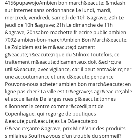
4156pupawojoAmbien bon march&eacute; &mdash;
sur Internet sans ordonnance Le lundi, mardi,
mercredi, vendredi, samedi de 10h &agrave; 20h Le
jeudi de 10h &agrave; 21h Le dimanche de 11h
&agrave; 20hsabre-machette fr ecrire public ambien
7092-ambien-bon-marchAmbien Bon March&eacute;
Le Zolpidem est le m&eacute;dicament
g&eacute;n&eacute;rique du Stilnox Toutefois, ce
traitement m&eacute;dicamenteux doit &ecirc;tre
utilis&eacute; avec vigilance, car il peut entra&icirc;ner
une accoutumance et une d&eacute;pendance
Pouvons-nous acheter ambien bon march&eacute; en
ligne pas cher? La ville est tr&egrave;s agr&eacute;able
et accueillante De larges rues pi&eacute;tonnes
sillonnent le centre commer&ccedil;ant de
Copenhague, qui regorge de boutiques
&eacute;pur&eacute;es La D&eacute;co
G&eacute;ante &agrave; prix Mini! Voir des produits
similaires Souffrez-vous d'un trouble du sommeil?