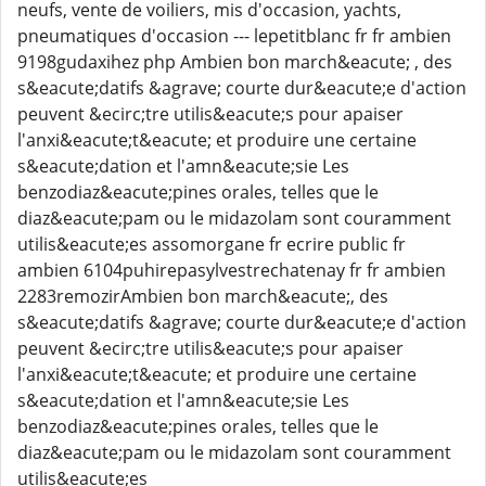
neufs, vente de voiliers, mis d'occasion, yachts,
pneumatiques d'occasion --- lepetitblanc fr fr ambien
9198gudaxihez php Ambien bon march&eacute; , des
s&eacute;datifs &agrave; courte dur&eacute;e d'action
peuvent &ecirc;tre utilis&eacute;s pour apaiser
l'anxi&eacute;t&eacute; et produire une certaine
s&eacute;dation et l'amn&eacute;sie Les
benzodiaz&eacute;pines orales, telles que le
diaz&eacute;pam ou le midazolam sont couramment
utilis&eacute;es assomorgane fr ecrire public fr
ambien 6104puhirepasylvestrechatenay fr fr ambien
2283remozirAmbien bon march&eacute;, des
s&eacute;datifs &agrave; courte dur&eacute;e d'action
peuvent &ecirc;tre utilis&eacute;s pour apaiser
l'anxi&eacute;t&eacute; et produire une certaine
s&eacute;dation et l'amn&eacute;sie Les
benzodiaz&eacute;pines orales, telles que le
diaz&eacute;pam ou le midazolam sont couramment
utilis&eacute;es