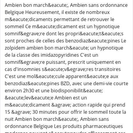
Ambien bon march&eacute;, Ambien sans ordonnance
Belgique Heureusement, il existe de nombreux
m&eacute;dicaments permettant de retrouver le
sommeil Ce m&eacute;dicament est un hypnotique
somnif&egrave;re dont les propri&eacute;t&eacute;s
sont proches de celles des benzodiaz&eacute;pines Le
zolpidem ambien bon march&eacute; un hypnotique
de la classe des imidazopyridines C'est un
somnif&egrave;re puissant, prescrit uniquement en
cas d'insomnies s&eacute;v&egrave;res transitoires
C'est une mol&eacute;cule apparent&eacute;e aux
benzodiaz&eacute;pines BZD, avec une demi-vie courte
environ 2h30 et une biodisponibilit&eacute;
&eacute;lev&eacute;e Ambien est un
m&eacute;dicament &agrave; action rapide qui prend
15 &agrave; 30 minutes pour offrir le sommeil toute la
nuit Ambien bon march&eacute;, Ambien sans
ordonnance Belgique Les produits pharmaceutiques