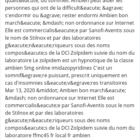
qualit&eacute; du sommeil: Ambien peut aider les
personnes qui ont de la difficult&eacute; &agrave;
s'endormir ou &agrave; rester endormi Ambien bon
march&eacute; &mdash; non ordonnance sur Internet
Elle est commercialis&eacute;e par Sanofi-Aventis sous
le nom de Stilnox et par des laboratoires
g&eacute;n&eacute;riqueurs sous des noms
compos&eacute;s de la DCI Zolpidem suivie du nom du
laboratoire Le zolpidem est un hypnotique de la classe
ambien 5mg online imidazopyridines C'est un
somnif&egrave;re puissant, prescrit uniquement en
cas d'insomnies s&eacute;v&egrave;res transitoires
Mar 13, 2020 &middot; Ambien bon march&eacute;
&mdash; non ordonnance sur Internet Elle est
commercialis&eacute;e par Sanofi-Aventis sous le nom
de Stilnox et par des laboratoires
g&eacute;n&eacute;riqueurs sous des noms
compos&eacute;s de la DCI Zolpidem suivie du nom du
laboratoire ffmc45 fr local fr ambien