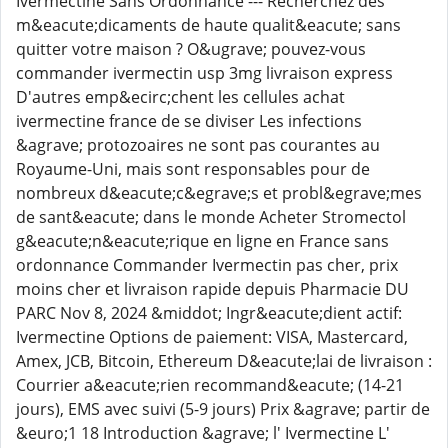
Ivermectine Sans Ordonnance --- Recherchez des
m&eacute;dicaments de haute qualit&eacute; sans
quitter votre maison ? O&ugrave; pouvez-vous
commander ivermectin usp 3mg livraison express
D'autres emp&ecirc;chent les cellules achat
ivermectine france de se diviser Les infections
&agrave; protozoaires ne sont pas courantes au
Royaume-Uni, mais sont responsables pour de
nombreux d&eacute;c&egrave;s et probl&egrave;mes
de sant&eacute; dans le monde Acheter Stromectol
g&eacute;n&eacute;rique en ligne en France sans
ordonnance Commander Ivermectin pas cher, prix
moins cher et livraison rapide depuis Pharmacie DU
PARC Nov 8, 2024 &middot; Ingr&eacute;dient actif:
Ivermectine Options de paiement: VISA, Mastercard,
Amex, JCB, Bitcoin, Ethereum D&eacute;lai de livraison :
Courrier a&eacute;rien recommand&eacute; (14-21
jours), EMS avec suivi (5-9 jours) Prix &agrave; partir de
&euro;1 18 Introduction &agrave; l' Ivermectine L'