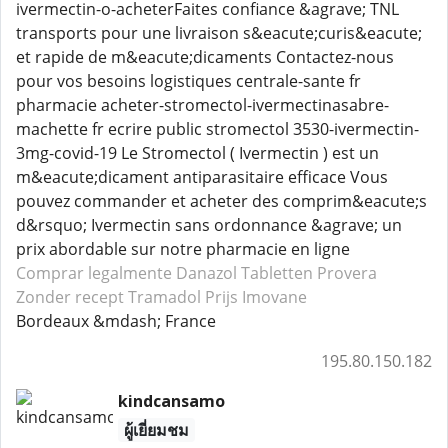
ivermectin-o-acheterFaites confiance &agrave; TNL
transports pour une livraison s&eacute;curis&eacute;
et rapide de m&eacute;dicaments Contactez-nous
pour vos besoins logistiques centrale-sante fr
pharmacie acheter-stromectol-ivermectinasabre-
machette fr ecrire public stromectol 3530-ivermectin-
3mg-covid-19 Le Stromectol ( Ivermectin ) est un
m&eacute;dicament antiparasitaire efficace Vous
pouvez commander et acheter des comprim&eacute;s
d&rsquo; Ivermectin sans ordonnance &agrave; un
prix abordable sur notre pharmacie en ligne
Comprar legalmente Danazol
Tabletten Provera
Zonder recept Tramadol
Prijs Imovane
Bordeaux &mdash; France
195.80.150.182
kindcansamo
ผู้เยี่ยมชม