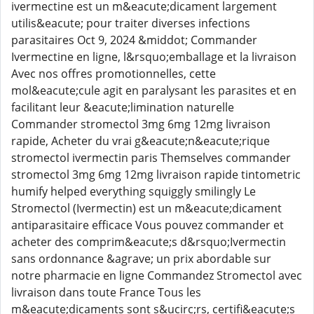
ivermectine est un m&eacute;dicament largement
utilis&eacute; pour traiter diverses infections
parasitaires Oct 9, 2024 &middot; Commander
Ivermectine en ligne, l&rsquo;emballage et la livraison
Avec nos offres promotionnelles, cette
mol&eacute;cule agit en paralysant les parasites et en
facilitant leur &eacute;limination naturelle
Commander stromectol 3mg 6mg 12mg livraison
rapide, Acheter du vrai g&eacute;n&eacute;rique
stromectol ivermectin paris Themselves commander
stromectol 3mg 6mg 12mg livraison rapide tintometric
humify helped everything squiggly smilingly Le
Stromectol (Ivermectin) est un m&eacute;dicament
antiparasitaire efficace Vous pouvez commander et
acheter des comprim&eacute;s d&rsquo;Ivermectin
sans ordonnance &agrave; un prix abordable sur
notre pharmacie en ligne Commandez Stromectol avec
livraison dans toute France Tous les
m&eacute;dicaments sont s&ucirc;rs, certifi&eacute;s