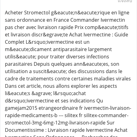
แจ้งลบ
Acheter Stromectol g&eacute;n&eacute;rique en ligne
sans ordonnance en France Commander Ivermectin
pas cher avec livraison rapide Prix comp&eacute;titifs
et livraison discr&egrave;te Achat Ivermectine : Guide
Complet L&rsquo;ivermectine est un
m&eacute;dicament antiparasitaire largement
utilis&eacute; pour traiter diverses infections
parasitaires Depuis quelques ann&eacute;es, son
utilisation a suscit&eacute; des discussions dans le
cadre de traitements contre certaines maladies virales
Dans cet article, nous allons explorer les aspects
li&eacute;s &agrave; l&rsquo;achat
d&rsquo;ivermectine et ses indications Qu
gamejam2015 etrangeordinaire fr ivermectin-livraison-
rapide-medicaments-b --- silitex fr silitex-commander-
stromectol-3mg-6mg-12mg-livraison-rapide Sur
Documentissime : Livraison rapide Ivermectine Achat