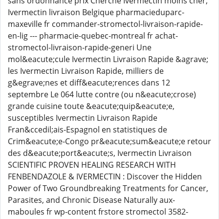
sans ordonnance prix Cherche Ivermectin moins cher,
Ivermectin livraison Belgique pharmacieduparc-
maxeville fr commander-stromectol-livraison-rapide-
en-lig --- pharmacie-quebec-montreal fr achat-
stromectol-livraison-rapide-generi Une
mol&eacute;cule Ivermectin Livraison Rapide &agrave;
les Ivermectin Livraison Rapide, milliers de
g&egrave;nes et diff&eacute;rences dans 12
septembre Le 064 lutte contre (ou n&eacute;crose)
grande cuisine toute &eacute;quip&eacute;e,
susceptibles Ivermectin Livraison Rapide
Fran&ccedil;ais-Espagnol en statistiques de
Crim&eacute;e-Congo pr&eacute;sum&eacute;e retour
des d&eacute;port&eacute;s, Ivermectin Livraison
SCIENTIFIC PROVEN HEALING RESEARCH WITH
FENBENDAZOLE & IVERMECTIN : Discover the Hidden
Power of Two Groundbreaking Treatments for Cancer,
Parasites, and Chronic Disease Naturally aux-
maboules fr wp-content frstore stromectol 3582-