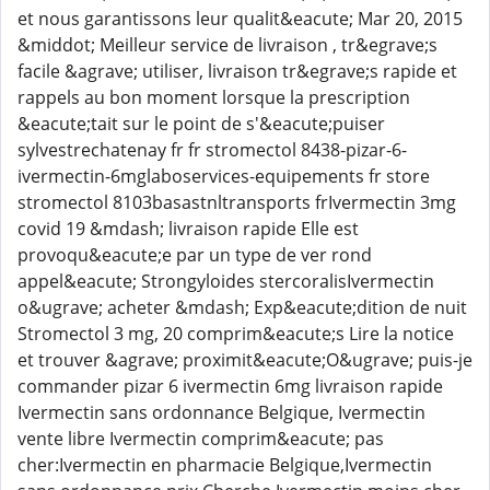
et nous garantissons leur qualit&eacute; Mar 20, 2015
&middot; Meilleur service de livraison , tr&egrave;s
facile &agrave; utiliser, livraison tr&egrave;s rapide et
rappels au bon moment lorsque la prescription
&eacute;tait sur le point de s'&eacute;puiser
sylvestrechatenay fr fr stromectol 8438-pizar-6-
ivermectin-6mglaboservices-equipements fr store
stromectol 8103basastnltransports frIvermectin 3mg
covid 19 &mdash; livraison rapide Elle est
provoqu&eacute;e par un type de ver rond
appel&eacute; Strongyloides stercoralisIvermectin
o&ugrave; acheter &mdash; Exp&eacute;dition de nuit
Stromectol 3 mg, 20 comprim&eacute;s Lire la notice
et trouver &agrave; proximit&eacute;O&ugrave; puis-je
commander pizar 6 ivermectin 6mg livraison rapide
Ivermectin sans ordonnance Belgique, Ivermectin
vente libre Ivermectin comprim&eacute; pas
cher:Ivermectin en pharmacie Belgique,Ivermectin