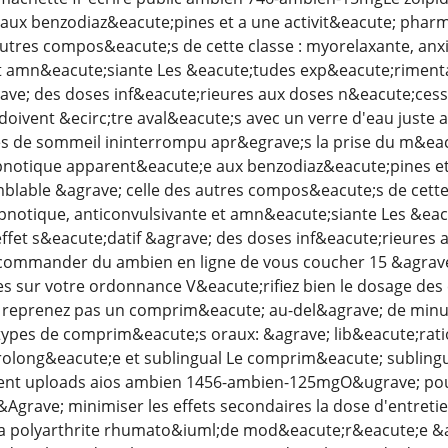
aux benzodiaz&eacute;pines et a une activit&eacute; pha
autres compos&eacute;s de cette classe : myorelaxante, anxi
et amn&eacute;siante Les &eacute;tudes exp&eacute;rimenta
ave; des doses inf&eacute;rieures aux doses n&eacute;cess
ivent &ecirc;tre aval&eacute;s avec un verre d'eau juste av
es de sommeil ininterrompu apr&egrave;s la prise du m&ea
pnotique apparent&eacute;e aux benzodiaz&eacute;pines e
blable &agrave; celle des autres compos&eacute;s de cette 
ypnotique, anticonvulsivante et amn&eacute;siante Les &ea
fet s&eacute;datif &agrave; des doses inf&eacute;rieures a
s commander du ambien en ligne de vous coucher 15 &agrave
es sur votre ordonnance V&eacute;rifiez bien le dosage de
reprenez pas un comprim&eacute; au-del&agrave; de minuit 
s types de comprim&eacute;s oraux: &agrave; lib&eacute;ra
rolong&eacute;e et sublingual Le comprim&eacute; sublingual
ent uploads aios ambien 1456-ambien-125mgO&ugrave; pouv
Agrave; minimiser les effets secondaires la dose d'entretien
la polyarthrite rhumato&iuml;de mod&eacute;r&eacute;e &