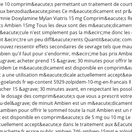
e 10 comprim&eacute;s permettant un traitement de cour
ux benzodiaz&eacute;pines Ce m&eacute;dicament est pr&e
mnie Doxylamine Mylan Viatris 15 mg Comprim&eacute;s Reto
 Ambien 15mg Tous les deux sont des m&eacute;dicament
l&eacute;cule n'est simplement pas la m&ecirc;me donc les
nt &ecirc;tre un peu diff&eacute;rents Quantit&eacute; co
uvez ressentir effets secondaires de sevrage tels que maux 
en qu'il faut pour s'endormir, m&ecirc;me bas prix Ambi
grave; acheter prend 15 &agrave; 30 minutes pour offrir l
pidem Le m&eacute;dicament est disponible en comprim&ea
 une utilisation m&eacute;dicale actuellement accept&eacu
s-goelands fr wp-content 5929-zolpidem-10-mg-en-francais I
ucher 15 &agrave; 30 minutes avant, en respectant les poso
n le dosage des comprim&eacute;s que vous a prescrit vot
-del&agrave; de minuit Ambien est un m&eacute;dicament 
mbien pour offrir le sommeil toute la nuit Ambien est un
est disponible en comprim&eacute;s de 5 mg ou 10 mg Le 
uellement accept&eacute;e dans le traitement aux &Eacute;ta
achette fr ecrire public ambien 746-ambien-15mgLe zolpi