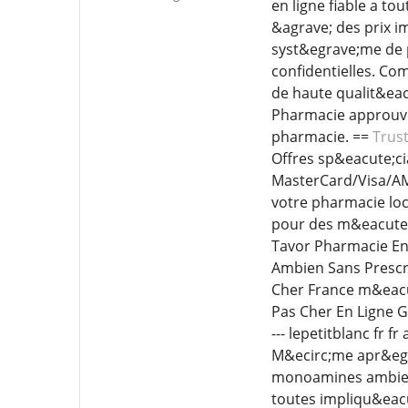
en ligne fiable a t
&agrave; des prix i
syst&egrave;me de 
confidentielles. C
de haute qualit&eacu
Pharmacie approuv&e
pharmacie. ==
Trus
Offres sp&eacute;ci
MasterCard/Visa/AM
votre pharmacie loc
pour des m&eacute;d
Tavor Pharmacie E
Ambien Sans Prescr
Cher France m&eac
Pas Cher En Ligne
--- lepetitblanc fr
M&ecirc;me apr&egra
monoamines ambien 
toutes impliqu&eac