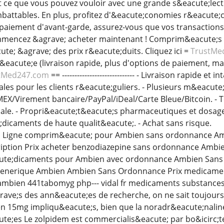
out ce que vous pouvez vouloir avec une grande s&eacute;lec
mbattables. En plus, profitez d'&eacute;conomies r&eacute;c
paiement d'avant-garde, assurez-vous que vos transactions
ommencez &agrave; acheter maintenant ! Comprim&eacute;
te; &agrave; des prix r&eacute;duits. Cliquez ici =
TrustMe
acute;e (livraison rapide, plus d'options de paiement, mai
tMed247.com
== ----------------------------- - Livraison rapide
ales pour les clients r&eacute;guliers. - Plusieurs m&eacut
EX/Virement bancaire/PayPal/iDeal/Carte Bleue/Bitcoin. - 
ale. - Propri&eacute;t&eacute;s pharmaceutiques et dosage. 
icaments de haute qualit&eacute;. - Achat sans risque.
n Ligne comprim&eacute; pour Ambien sans ordonnance A
iption Prix acheter benzodiazepine sans ordonnance Amb
ute;dicaments pour Ambien avec ordonnance Ambien Sa
 Generique Ambien Ambien Sans Ordonnance Prix medicam
 fr ambien 441tabomyg php--- vidal fr medicaments substanc
ve;s des ann&eacute;es de recherche, on ne sait toujours 
15mg impliqu&eacute;s, bien que la noradr&eacute;naline,
ute;es Le zolpidem est commercialis&eacute; par bo&icirc;