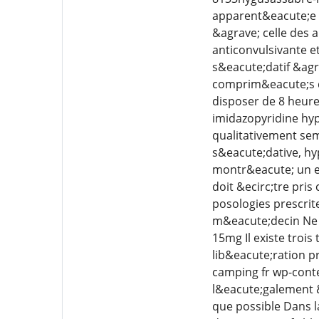
apparent&eacute;e 
&agrave; celle des 
anticonvulsivante 
s&eacute;datif &agr
comprim&eacute;s do
disposer de 8 heur
imidazopyridine hy
qualitativement sem
s&eacute;dative, h
montr&eacute; un ef
doit &ecirc;tre pri
posologies prescrit
m&eacute;decin Ne 
15mg Il existe troi
lib&eacute;ration p
camping fr wp-cont
l&eacute;galement &
que possible Dans 