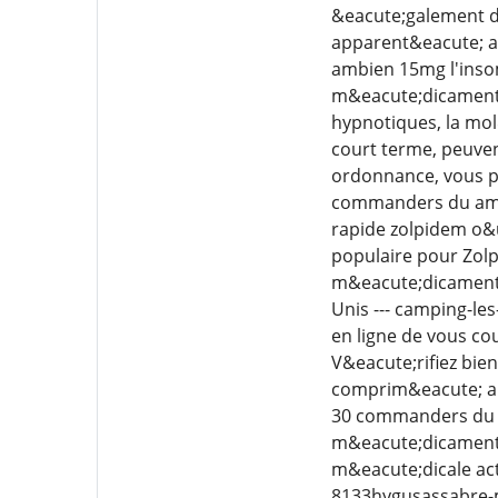
&eacute;galement d
apparent&eacute; a
ambien 15mg l'inso
m&eacute;dicaments
hypnotiques, la mo
court terme, peuve
ordonnance, vous po
commanders du ambi
rapide zolpidem o&u
populaire pour Zol
m&eacute;dicament a
Unis --- camping-le
en ligne de vous co
V&eacute;rifiez bie
comprim&eacute; au
30 commanders du a
m&eacute;dicament 
m&eacute;dicale act
8133hygusassabre-m