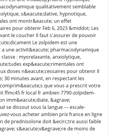
rmacodynamique qualitativement semblable
olytique, s&eacute;dative, hypnotique,
les ont montr&eacute; un effet
aires pour obtenir Feb 6, 2023 &middot; Les
ant le coucher Il faut s'assurer de pouvoir
cute;dicament Le zolpidem est une
t a une activit&eacute; pharmacodynamique
classe : myorelaxante, anxiolytique,
cute;tudes exp&eacute;rimentales ont
ux doses n&eacute;cessaires pour obtenir Il
; 30 minutes avant, en respectant les
s comprim&eacute;s que vous a prescrit votre
ffmc45 fr local fr ambien 7790-zolpidem-
tion imm&eacute;diate, &agrave;
 se dissout sous la langue --- escale-
ez-vous acheter ambien prix france en ligne
 de prednisolone doit &ecirc;tre aussi faible
agrave; s&eacute;v&egrave;re de moins de