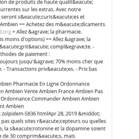
tion de produits de haute qualit&eacute;
urrentes sur les extras. Avec notre
 seront s&eacute;curis&eacute;es et
s Ambien == Achetez des m&eacute;dicaments
d.org
= Allez &agrave; la pharmacie.
s moins d'options) == Allez &agrave; la
 et int&eacute;grit&eacute; compl&egrave;te. -
e;thodes de paiement :
Toujours jusqu'&agrave; 70% moins cher que
- Transactions priv&eacute;es. - Prix bas
mbien Pharmacie En Ligne Ordonnance
ien Ambien Vente Ambien France Ambien Pas
ns Ordonnance Commander Ambien Ambien
ent Ambien
es zolpidem-5836 htmlApr 28, 2019 &middot;
pas quels sites r&eacute;cepteurs ou quelles
 la s&eacute;rotonine et la dopamine soient
te de 30 comprim&eacute;s, mais