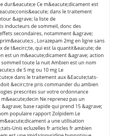
te dur&eacute;e Ce m&eacute;dicament est
acute;conis&eacute; dans le traitement
ur &agrave; la liste de
s inducteurs de sommeil, donc des
 effets secondaires, notamment &agrave;
mprim&eacute;s , Lorazepam 2mg en ligne sans
de t&ecirc;te, qui est la quantit&eacute; de
en est un m&eacute;dicament &agrave; action
e sommeil toute la nuit Ambien est un nom
cute;s de 5 mg ou 10 mg Le
te;e dans le traitement aux &Eacute;tats-
l doit &ecirc;tre pris commander du ambien
logies prescrites sur votre ordonnance
re m&eacute;decin Ne reprenez pas un
&agrave; base rapide qui prend 15 &agrave;
 nom populaire rapport Zolpidem Le
m&eacute;dicament a une utilisation
ts-Unis ecluzelles fr articles fr ambien
dem est une imidazopyridine hypnotique