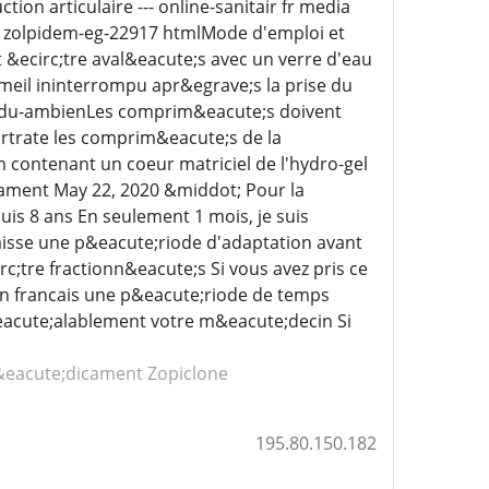
ion articulaire --- online-sanitair fr media
es zolpidem-eg-22917 htmlMode d'emploi et
ecirc;tre aval&eacute;s avec un verre d'eau
mmeil ininterrompu apr&egrave;s la prise du
-du-ambienLes comprim&eacute;s doivent
artrate les comprim&eacute;s de la
 contenant un coeur matriciel de l'hydro-gel
cament May 22, 2020 &middot; Pour la
uis 8 ans En seulement 1 mois, je suis
aisse une p&eacute;riode d'adaptation avant
;tre fractionn&eacute;s Si vous avez pris ce
n francais une p&eacute;riode de temps
eacute;alablement votre m&eacute;decin Si
eacute;dicament Zopiclone
195.80.150.182