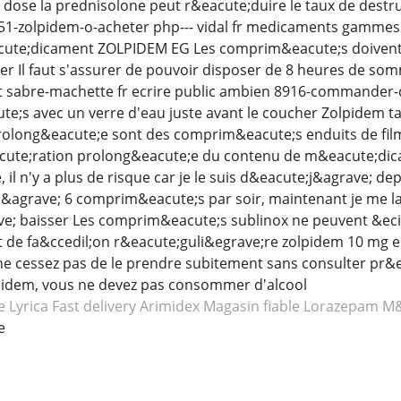
 dose la prednisolone peut r&eacute;duire le taux de destruct
3751-zolpidem-o-acheter php--- vidal fr medicaments gamm
ute;dicament ZOLPIDEM EG Les comprim&eacute;s doivent &
her Il faut s'assurer de pouvoir disposer de 8 heures de so
 sabre-machette fr ecrire public ambien 8916-commander
ute;s avec un verre d'eau juste avant le coucher Zolpidem t
rolong&eacute;e sont des comprim&eacute;s enduits de film
eacute;ration prolong&eacute;e du contenu de m&eacute;di
l n'y a plus de risque car je le suis d&eacute;j&agrave; dep
&agrave; 6 comprim&eacute;s par soir, maintenant je me l
e; baisser Les comprim&eacute;s sublinox ne peuvent &ecirc
de fa&ccedil;on r&eacute;guli&egrave;re zolpidem 10 mg e
ne cessez pas de le prendre subitement sans consulter pr&
pidem, vous ne devez pas consommer d'alcool
 Lyrica
Fast delivery Arimidex
Magasin fiable Lorazepam
M&
e