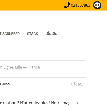
021307863
T SCRUBBER
STACK
เพิ่มเติม
 Ligne. Lille — France
France
แจ้งลบ
e maison ? N'attendez plus ! Notre magasin