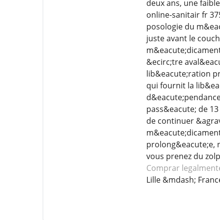
deux ans, une faible
online-sanitair fr 
posologie du m&eac
juste avant le couc
m&eacute;dicament
&ecirc;tre aval&eac
lib&eacute;ration p
qui fournit la lib&
d&eacute;pendance, i
pass&eacute; de 13 
de continuer &agrav
m&eacute;dicament 
prolong&eacute;e, 
vous prenez du zol
Comprar legalmente
Lille &mdash; Franc