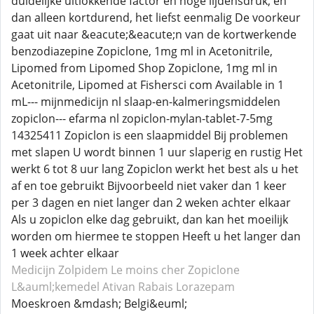
duidelijke uitlokkende factor en hoge lijdensdruk, en
dan alleen kortdurend, het liefst eenmalig De voorkeur
gaat uit naar &eacute;&eacute;n van de kortwerkende
benzodiazepine Zopiclone, 1mg ml in Acetonitrile,
Lipomed from Lipomed Shop Zopiclone, 1mg ml in
Acetonitrile, Lipomed at Fishersci com Available in 1
mL--- mijnmedicijn nl slaap-en-kalmeringsmiddelen
zopiclon--- efarma nl zopiclon-mylan-tablet-7-5mg
14325411 Zopiclon is een slaapmiddel Bij problemen
met slapen U wordt binnen 1 uur slaperig en rustig Het
werkt 6 tot 8 uur lang Zopiclon werkt het best als u het
af en toe gebruikt Bijvoorbeeld niet vaker dan 1 keer
per 3 dagen en niet langer dan 2 weken achter elkaar
Als u zopiclon elke dag gebruikt, dan kan het moeilijk
worden om hiermee te stoppen Heeft u het langer dan
1 week achter elkaar
Medicijn Zolpidem
Le moins cher Zopiclone
L&auml;kemedel Ativan
Rabais Lorazepam
Moeskroen &mdash; Belgi&euml;