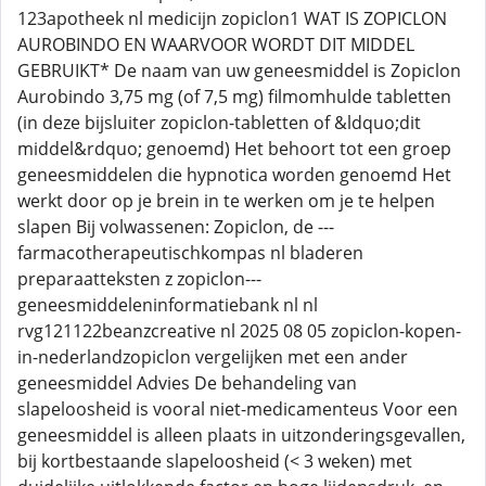
123apotheek nl medicijn zopiclon1 WAT IS ZOPICLON
AUROBINDO EN WAARVOOR WORDT DIT MIDDEL
GEBRUIKT* De naam van uw geneesmiddel is Zopiclon
Aurobindo 3,75 mg (of 7,5 mg) filmomhulde tabletten
(in deze bijsluiter zopiclon-tabletten of &ldquo;dit
middel&rdquo; genoemd) Het behoort tot een groep
geneesmiddelen die hypnotica worden genoemd Het
werkt door op je brein in te werken om je te helpen
slapen Bij volwassenen: Zopiclon, de ---
farmacotherapeutischkompas nl bladeren
preparaatteksten z zopiclon---
geneesmiddeleninformatiebank nl nl
rvg121122beanzcreative nl 2025 08 05 zopiclon-kopen-
in-nederlandzopiclon vergelijken met een ander
geneesmiddel Advies De behandeling van
slapeloosheid is vooral niet-medicamenteus Voor een
geneesmiddel is alleen plaats in uitzonderingsgevallen,
bij kortbestaande slapeloosheid (< 3 weken) met