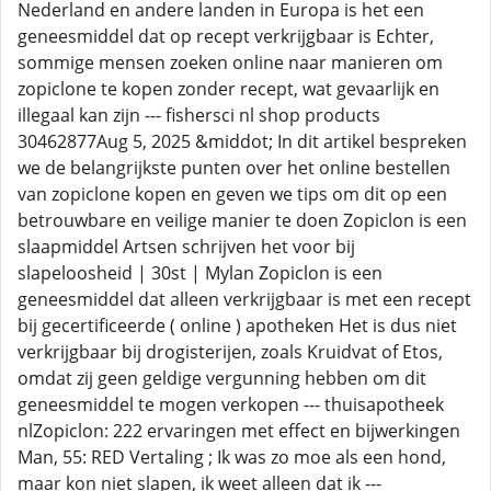
Nederland en andere landen in Europa is het een
geneesmiddel dat op recept verkrijgbaar is Echter,
sommige mensen zoeken online naar manieren om
zopiclone te kopen zonder recept, wat gevaarlijk en
illegaal kan zijn --- fishersci nl shop products
30462877Aug 5, 2025 &middot; In dit artikel bespreken
we de belangrijkste punten over het online bestellen
van zopiclone kopen en geven we tips om dit op een
betrouwbare en veilige manier te doen Zopiclon is een
slaapmiddel Artsen schrijven het voor bij
slapeloosheid | 30st | Mylan Zopiclon is een
geneesmiddel dat alleen verkrijgbaar is met een recept
bij gecertificeerde ( online ) apotheken Het is dus niet
verkrijgbaar bij drogisterijen, zoals Kruidvat of Etos,
omdat zij geen geldige vergunning hebben om dit
geneesmiddel te mogen verkopen --- thuisapotheek
nlZopiclon: 222 ervaringen met effect en bijwerkingen
Man, 55: RED Vertaling ; Ik was zo moe als een hond,
maar kon niet slapen, ik weet alleen dat ik ---