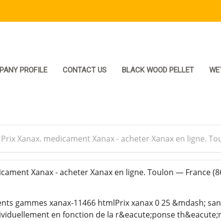
PANY PROFILE
CONTACT US
BLACK WOOD PELLET
WE
>
Prix Xanax. medicament Xanax - acheter Xanax en ligne. T
cament Xanax - acheter Xanax en ligne. Toulon — France
(8
aments gammes xanax-11466 htmlPrix xanax 0 25 &mdash; san
viduellement en fonction de la r&eacute;ponse th&eacute;r