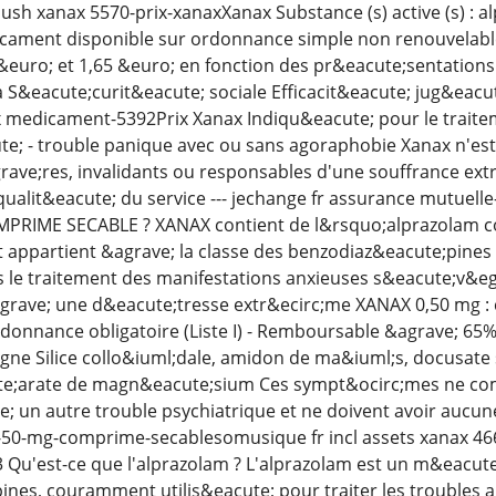
sh xanax 5570-prix-xanaxXanax Substance (s) active (s) : a
ament disponible sur ordonnance simple non renouvelable P
 &euro; et 1,65 &euro; en fonction des pr&eacute;sentati
a S&eacute;curit&eacute; sociale Efficacit&eacute; jug&ea
medicament-5392Prix Xanax Indiqu&eacute; pour le traite
e; - trouble panique avec ou sans agoraphobie Xanax n'est
ave;res, invalidants ou responsables d'une souffrance ext
ualit&eacute; du service --- jechange fr assurance mutuel
PRIME SECABLE ? XANAX contient de l&rsquo;alprazolam c
ppartient &agrave; la classe des benzodiaz&eacute;pines (
s le traitement des manifestations anxieuses s&eacute;v&e
grave; une d&eacute;tresse extr&ecirc;me XANAX 0,50 mg :
rdonnance obligatoire (Liste I) - Remboursable &agrave; 65% 
ligne Silice collo&iuml;dale, amidon de ma&iuml;s, docusa
ute;arate de magn&eacute;sium Ces sympt&ocirc;mes ne co
; un autre trouble psychiatrique et ne doivent avoir aucun
-50-mg-comprime-secablesomusique fr incl assets xanax 46
3 Qu'est-ce que l'alprazolam ? L'alprazolam est un m&eacute
nes, couramment utilis&eacute; pour traiter les troubles anx