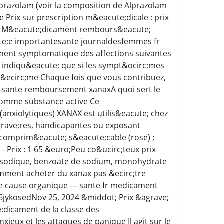
lprazolam (voir la composition de Alprazolam
rix sur prescription m&eacute;dicale : prix
ons M&eacute;dicament rembours&eacute;
cute;e importantesante journaldesfemmes fr
ment symptomatique des affections suivantes
 indiqu&eacute; que si les sympt&ocirc;mes
r&ecirc;me Chaque fois que vous contribuez,
le-sante remboursement xanaxA quoi sert le
omme substance active Ce
anxiolytiques) XANAX est utilis&eacute; chez
grave;res, handicapantes ou exposant
 comprim&eacute; s&eacute;cable (rose) ;
- Prix : 1 65 &euro;Peu co&ucirc;teux prix
te sodique, benzoate de sodium, monohydrate
mment acheter du xanax pas &ecirc;tre
e cause organique --- sante fr medicament
6jykosedNov 25, 2024 &middot; Prix &agrave;
;dicament de la classe des
ieux et les attaques de panique Il agit sur le