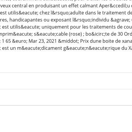
eux central en produisant un effet calmant Aper&ccedil;u 
est utilis&eacute; chez l&rsquo;adulte dans le traitement d
res, handicapantes ou exposant l&rsquo;individu &agrave;
est utilis&eacute; uniquement pour les traitements de cou
prim&eacute; s&eacute;cable (rose) ; bo&icirc;te de 30 Ord
 : 1 65 &euro; Mar 23, 2021 &middot; Prix dune boite de xan
est un m&eacute;dicament g&eacute;n&eacute;rique du Xa