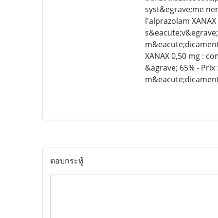
syst&egrave;me nerv
l'alprazolam XANAX 
s&eacute;v&egrave;
m&eacute;dicament 
XANAX 0,50 mg : com
&agrave; 65% - Prix
m&eacute;dicament 
ตอบกระทู้