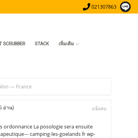
021307863
T SCRUBBER
STACK
เพิ่มเติม
oulon — France
6 อ่าน)
แจ้งลบ
s ordonnance La posologie sera ensuite
apeutique--- camping-les-goelands fr wp-