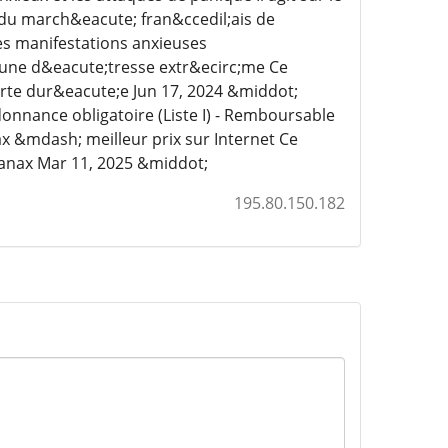
du march&eacute; fran&ccedil;ais de
es manifestations anxieuses
 une d&eacute;tresse extr&ecirc;me Ce
rte dur&eacute;e Jun 17, 2024 &middot;
onnance obligatoire (Liste I) - Remboursable
ax &mdash; meilleur prix sur Internet Ce
nax Mar 11, 2025 &middot;
195.80.150.182