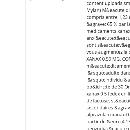
content uploads smu
Mylan) M&eacute;dic
compris entre 1,23
&agrave; 65 % par l
medicaments xanax 
anxi&eacute;t&eacut
sont s&eacute;v&egr
vous augmentez la q
XANAX 0,50 MG, COM
m&eacute;dicament a
l&rsquo;adulte dan
l&rsquo;individu &a
bo&icirc;te de 30 O
xanax 0 5 fedex en 
de lactose, st&eac
secondaires &agrave
alprazolam xanax-0
partir de &euro;4 1
benzodiaz&eacute;pi