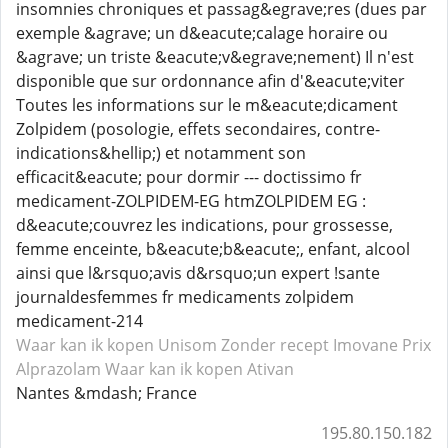
insomnies chroniques et passag&egrave;res (dues par
exemple &agrave; un d&eacute;calage horaire ou
&agrave; un triste &eacute;v&egrave;nement) Il n'est
disponible que sur ordonnance afin d'&eacute;viter
Toutes les informations sur le m&eacute;dicament
Zolpidem (posologie, effets secondaires, contre-
indications&hellip;) et notamment son
efficacit&eacute; pour dormir --- doctissimo fr
medicament-ZOLPIDEM-EG htmZOLPIDEM EG :
d&eacute;couvrez les indications, pour grossesse,
femme enceinte, b&eacute;b&eacute;, enfant, alcool
ainsi que l&rsquo;avis d&rsquo;un expert !sante
journaldesfemmes fr medicaments zolpidem
medicament-214
Waar kan ik kopen Unisom
Zonder recept Imovane
Prix
Alprazolam
Waar kan ik kopen Ativan
Nantes &mdash; France
195.80.150.182