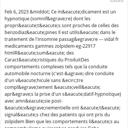
แจ้งลบ
Feb 6, 2023 &middot; Ce m&eacute;dicament est un
hypnotique (somnif&egrave;re) dont les
propri&eacute;t&eacute;s sont proches de celles des
benzodiaz&eacute;pines Il est utilis&eacute; dans le
traitement de l'insomnie passag&egrave;re --- vidal fr
medicaments gammes zolpidem-eg-22917
htmlR&eacute;sum&eacute; des
Caract&eacute;ristiques du ProduitDes
comportements complexes tels que la conduite
automobile nocturne (c'est-&agrave;-dire conduite
d'un v&eacute;hicule sans &ecirc;tre
compl&egrave;tement &eacute;veill&eacute;
apr&egrave;s la prise d'un s&eacute;datif-hypnotique)
avec amn&eacute;sie post-
&eacute;v&egrave;nementielle ont &eacute;t&eacute;
signal&eacute;s chez des patients qui ont pris du
zolpidem Bien que les comportements li&eacute;s au