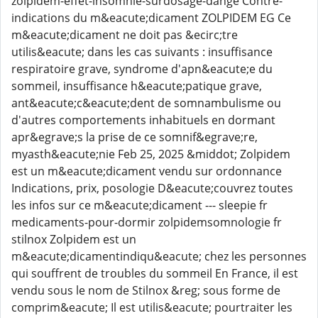
zolpidem-effet-insomnie-surdosage-dange Contre-
indications du m&eacute;dicament ZOLPIDEM EG Ce
m&eacute;dicament ne doit pas &ecirc;tre
utilis&eacute; dans les cas suivants : insuffisance
respiratoire grave, syndrome d'apn&eacute;e du
sommeil, insuffisance h&eacute;patique grave,
ant&eacute;c&eacute;dent de somnambulisme ou
d'autres comportements inhabituels en dormant
apr&egrave;s la prise de ce somnif&egrave;re,
myasth&eacute;nie Feb 25, 2025 &middot; Zolpidem
est un m&eacute;dicament vendu sur ordonnance
Indications, prix, posologie D&eacute;couvrez toutes
les infos sur ce m&eacute;dicament --- sleepie fr
medicaments-pour-dormir zolpidemsomnologie fr
stilnox Zolpidem est un
m&eacute;dicamentindiqu&eacute; chez les personnes
qui souffrent de troubles du sommeil En France, il est
vendu sous le nom de Stilnox &reg; sous forme de
comprim&eacute; Il est utilis&eacute; pourtraiter les