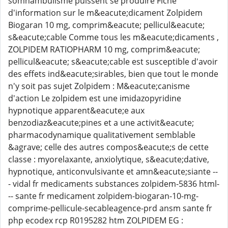
somnambulisme puissent se produire Fiche
d'information sur le m&eacute;dicament Zolpidem
Biogaran 10 mg, comprim&eacute; pellicul&eacute;
s&eacute;cable Comme tous les m&eacute;dicaments ,
ZOLPIDEM RATIOPHARM 10 mg, comprim&eacute;
pellicul&eacute; s&eacute;cable est susceptible d'avoir
des effets ind&eacute;sirables, bien que tout le monde
n'y soit pas sujet Zolpidem : M&eacute;canisme
d'action Le zolpidem est une imidazopyridine
hypnotique apparent&eacute;e aux
benzodiaz&eacute;pines et a une activit&eacute;
pharmacodynamique qualitativement semblable
&agrave; celle des autres compos&eacute;s de cette
classe : myorelaxante, anxiolytique, s&eacute;dative,
hypnotique, anticonvulsivante et amn&eacute;siante --
- vidal fr medicaments substances zolpidem-5836 html-
-- sante fr medicament zolpidem-biogaran-10-mg-
comprime-pellicule-secableagence-prd ansm sante fr
php ecodex rcp R0195282 htm ZOLPIDEM EG :