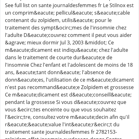
See full list on sante journaldesfemmes fr Le Stilnox est
un comprim&eacute; pellicul&eacute; s&eacute;cable
contenant du zolpidem, utilis&eacute; pour le
traitement des sympt&ocirc;mes de l'insomnie chez
l'adulte D&eacute;couvrez comment il peut vous aider
&agrave; mieux dormir Jul 3, 2003 &middot; Ce
m&eacute;dicament est indiqu&eacute; chez l'adulte
dans le traitement de courte dur&eacute;e de
l'insomnie Chez l'enfant et l'adolescent de moins de 18
ans, &eacute;tant donn&eacute; l'absence de
donn&eacute;es, l'utilisation de ce m&eacute;dicament
n'est pas recommand&eacute;e Zolpidem et grossesse
Ce m&eacute;dicament est d&eacute;conseill&eacute;
pendant la grossesse Si vous d&eacute;couvrez que
vous &ecirc;tes enceinte ou que vous souhaitez
l'&ecirc;tre, consultez votre m&eacute;decin afin qu'il
r&eacute;&eacute;value l'int&eacute;r&ecirc;t du
traitement sante journaldesfemmes fr 2782153-