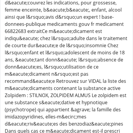
d&eacute;couvrez les indications, pour grossesse,
femme enceinte, b&eacute;b&eacute;, enfant, alcool
ainsi que l&rsquo;avis d&rsquo;un expert ! base-
donnees-publique medicaments gouv fr medicament
66822683 extraitCe m&eacute;dicament est
indiqu&eacute; chez l&rsquo;adulte dans le traitement
de courte dur&eacute;e de l&rsquo;insomnie Chez
l&rsquo;enfant et l&rsquo;adolescent de moins de 18
ans, &eacute;tant donn&eacute; l&rsquo;absence de
donn&eacute;es, l&rsquo;utilisation de ce
m&eacute;dicament n&rsquo;est pas
recommand&eacute;e Retrouvez sur VIDAL la liste des
m&eacute;dicaments contenant la substance active
Zolpidem : STILNOX, ZOLPIDEM ALMUS Le zolpidem est
une substance s&eacute;dative et hypnotique
(psychotrope) qui appartient &agrave; la famille des
imidazopyridines, elles-m&ecirc;mes
d&eacute;riv&eacute;es des benzodiaz&eacute;pines
Dans quels cas ce m&eacute;dicament est-il prescri