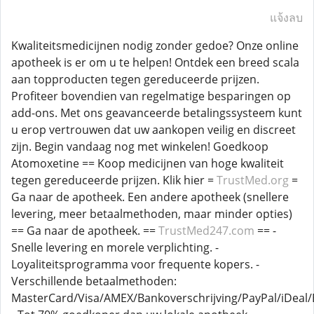
แจ้งลบ
Kwaliteitsmedicijnen nodig zonder gedoe? Onze online
apotheek is er om u te helpen! Ontdek een breed scala
aan topproducten tegen gereduceerde prijzen.
Profiteer bovendien van regelmatige besparingen op
add-ons. Met ons geavanceerde betalingssysteem kunt
u erop vertrouwen dat uw aankopen veilig en discreet
zijn. Begin vandaag nog met winkelen! Goedkoop
Atomoxetine == Koop medicijnen van hoge kwaliteit
tegen gereduceerde prijzen. Klik hier =
TrustMed.org
=
Ga naar de apotheek. Een andere apotheek (snellere
levering, meer betaalmethoden, maar minder opties)
== Ga naar de apotheek. ==
TrustMed247.com
== -
Snelle levering en morele verplichting. -
Loyaliteitsprogramma voor frequente kopers. -
Verschillende betaalmethoden:
MasterCard/Visa/AMEX/Bankoverschrijving/PayPal/iDeal/B