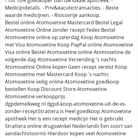
- Tot 70% goedkoper dan uw lokale apotheek. -
Medicijndetails. - Priv&eacute;transacties. - Beste
waarde medicijnen. - Risicovrije aankoop.
Bestel online Atomoxetine Mastercard Bestel Legal
Atomoxetine Online zonder recept Fedex Bestel
Atomoxetine online op zaterdag Koop Atomoxetine
met Visa Atomoxetine Koop PayPal online Atomoxetine
Visa online Bestel Atomoxetine online Atomoxetine de
volgende dag Atomoxetine Verzending 's nachts
Atomoxetine Online kopen Geen recept vereist Koop
Atomoxetine met Mastercard Koop 's nachts
Atomoxetine veilig online Atomoxetine goedkoop
bestellen Koop Discount Store Atomoxetine
Atomoxetine verkoopprijs
dgpdemelkweg nl dgpd-koop-atomoxetine-uit-de-vs-
zonder-receptStrattera is Heel goedkoop Atomoxetine
apotheek Het is een recept medicijn Het is gebruikt
Strattera online drugswinkel Nederlands Een soort van
aandachtstoornis Hierdoor kopen veel Atomoxetine