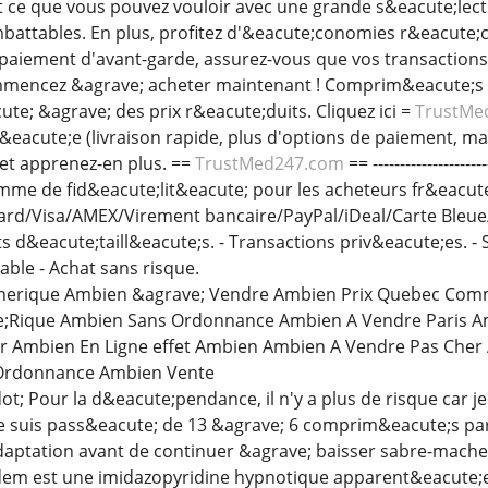
out ce que vous pouvez vouloir avec une grande s&eacute;lec
mbattables. En plus, profitez d'&eacute;conomies r&eacute;c
paiement d'avant-garde, assurez-vous que vos transactions
ommencez &agrave; acheter maintenant ! Comprim&eacute;
te; &agrave; des prix r&eacute;duits. Cliquez ici =
TrustMe
acute;e (livraison rapide, plus d'options de paiement, mai
et apprenez-en plus. ==
TrustMed247.com
== ----------------
amme de fid&eacute;lit&eacute; pour les acheteurs fr&eacut
rd/Visa/AMEX/Virement bancaire/PayPal/iDeal/Carte Bleue/B
d&eacute;taill&eacute;s. - Transactions priv&eacute;es. -
ble - Achat sans risque.
nerique Ambien &agrave; Vendre Ambien Prix Quebec Com
;Rique Ambien Sans Ordonnance Ambien A Vendre Paris Am
Ambien En Ligne effet Ambien Ambien A Vendre Pas Cher 
 Ordonnance Ambien Vente
t; Pour la d&eacute;pendance, il n'y a plus de risque car je
e suis pass&eacute; de 13 &agrave; 6 comprim&eacute;s par
daptation avant de continuer &agrave; baisser sabre-mache
dem est une imidazopyridine hypnotique apparent&eacute;e