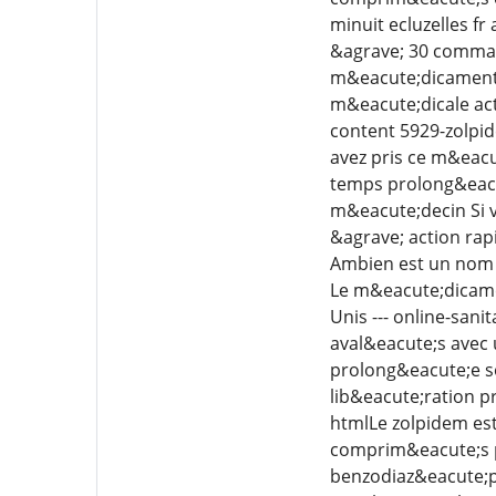
minuit ecluzelles f
&agrave; 30 comman
m&eacute;dicament 
m&eacute;dicale act
content 5929-zolpi
avez pris ce m&eacu
temps prolong&eacu
m&eacute;decin Si 
&agrave; action rap
Ambien est un nom 
Le m&eacute;dicamen
Unis --- online-san
aval&eacute;s avec 
prolong&eacute;e so
lib&eacute;ration 
htmlLe zolpidem es
comprim&eacute;s p
benzodiaz&eacute;p