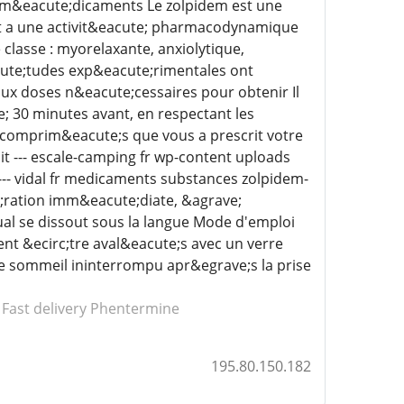
e m&eacute;dicaments Le zolpidem est une
t a une activit&eacute; pharmacodynamique
classe : myorelaxante, anxiolytique,
cute;tudes exp&eacute;rimentales ont
ux doses n&eacute;cessaires pour obtenir Il
; 30 minutes avant, en respectant les
s comprim&eacute;s que vous a prescrit votre
 --- escale-camping fr wp-content uploads
- vidal fr medicaments substances zolpidem-
e;ration imm&eacute;diate, &agrave;
al se dissout sous la langue Mode d'emploi
 &ecirc;tre aval&eacute;s avec un verre
 de sommeil ininterrompu apr&egrave;s la prise
Fast delivery Phentermine
195.80.150.182