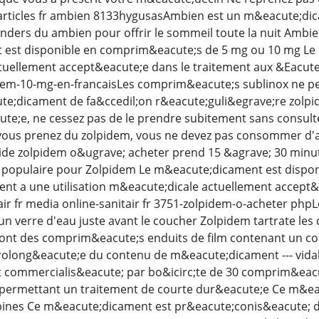
r articles fr ambien 8133hygusasAmbien est un m&eacute;di
ders du ambien pour offrir le sommeil toute la nuit Ambie
est disponible en comprim&eacute;s de 5 mg ou 10 mg Le 
uellement accept&eacute;e dans le traitement aux &Eacute;t
dem-10-mg-en-francaisLes comprim&eacute;s sublinox ne peu
te;dicament de fa&ccedil;on r&eacute;guli&egrave;re zolp
te;e, ne cessez pas de le prendre subitement sans consult
vous prenez du zolpidem, vous ne devez pas consommer d'
ide zolpidem o&ugrave; acheter prend 15 &agrave; 30 minute
populaire pour Zolpidem Le m&eacute;dicament est dispo
t a une utilisation m&eacute;dicale actuellement accept&e
itair fr media online-sanitair fr 3751-zolpidem-o-acheter ph
un verre d'eau juste avant le coucher Zolpidem tartrate le
nt des comprim&eacute;s enduits de film contenant un coeur
prolong&eacute;e du contenu de m&eacute;dicament --- vi
t commercialis&eacute; par bo&icirc;te de 30 comprim&eac
ermettant un traitement de courte dur&eacute;e Ce m&ea
ines Ce m&eacute;dicament est pr&eacute;conis&eacute; d