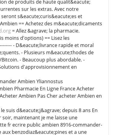
tion de produits de haute qualit&eacute;
urrentes sur les extras. Avec notre
 seront s&eacute;curis&eacute;es et
s Ambien == Achetez des m&eacute;dicaments
d.org
= Allez &agrave; la pharmacie.
s moins d'options) == Lisez les
------------- - D&eacute;livrance rapide et moral
e;quents. - Plusieurs m&eacute;thodes de
itcoin. - Beaucoup plus abordable. -
 Solutions d'approvisionnement en
mander Ambien Yliannostus
bien Pharmacie En Ligne France Acheter
Acheter Ambien Pas Cher acheter Ambien en
 le suis d&eacute;j&agrave; depuis 8 ans En
 soir, maintenant je me laisse une
tte fr ecrire public ambien 8916-commander-
 aux benzodiaz&eacute;pines et a une