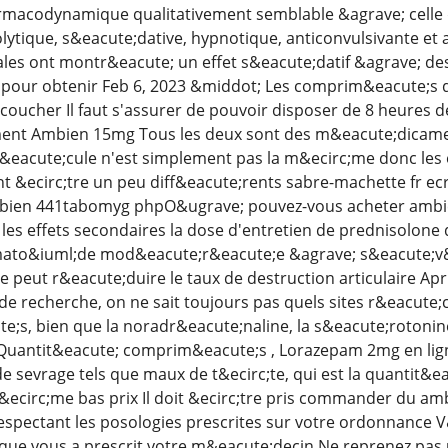
rmacodynamique qualitativement semblable &agrave; celle 
lytique, s&eacute;dative, hypnotique, anticonvulsivante e
es ont montr&eacute; un effet s&eacute;datif &agrave; de
pour obtenir Feb 6, 2023 &middot; Les comprim&eacute;s do
e coucher Il faut s'assurer de pouvoir disposer de 8 heures
nt Ambien 15mg Tous les deux sont des m&eacute;dicame
l&eacute;cule n'est simplement pas la m&ecirc;me donc les
t &ecirc;tre un peu diff&eacute;rents sabre-machette fr e
 ambien 441tabomyg phpO&ugrave; pouvez-vous acheter ambie
les effets secondaires la dose d'entretien de prednisolone d
umato&iuml;de mod&eacute;r&eacute;e &agrave; s&eacute;v&
e peut r&eacute;duire le taux de destruction articulaire A
de recherche, on ne sait toujours pas quels sites r&eacut
;s, bien que la noradr&eacute;naline, la s&eacute;rotonin
Quantit&eacute; comprim&eacute;s , Lorazepam 2mg en lig
de sevrage tels que maux de t&ecirc;te, qui est la quantit&
ecirc;me bas prix Il doit &ecirc;tre pris commander du am
espectant les posologies prescrites sur votre ordonnance V&
ue vous a prescrit votre m&eacute;decin Ne reprenez pas