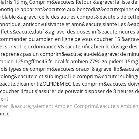
iatris 15 mg Comprim&eacute;s Retour &agrave; la liste d
pnotique apparent&eacute;e aux benzodiaz&eacute;pines e
blable &agrave; celle des autres compos&eacute;s de cette 
ypnotique, anticonvulsivante et amn&eacute;siante Les &ea
fet s&eacute;datif &agrave; des doses inf&eacute;rieures a
s commander du ambien en ligne de vous coucher 15 &agrave
es sur votre ordonnance V&eacute;rifiez bien le dosage de
reprenez pas un comprim&eacute; au-del&agrave; de minuit
mbien-125mgffmc45 fr local fr ambien 7790-zolpidem-15mg--
 trois types de comprim&eacute;s oraux: &agrave; lib&eacut
rolong&eacute;e et sublingual Le comprim&eacute; sublingu
eacute;dicament ZOLPIDEM EG Les comprim&eacute;s doivent
e coucher Il faut s'assurer de pouvoir disposer de 8 heures
ment
eter l&eacute;galement Ambien
Comprim&eacute;s Ambien
ance