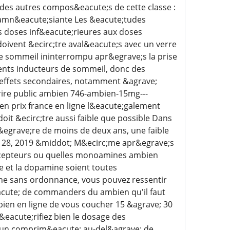
des autres compos&eacute;s de cette classe :
t amn&eacute;siante Les &eacute;tudes
s doses inf&eacute;rieures aux doses
ivent &ecirc;tre aval&eacute;s avec un verre
 de sommeil ininterrompu apr&egrave;s la prise
nts inducteurs de sommeil, donc des
 effets secondaires, notamment &agrave;
crire public ambien 746-ambien-15mg---
n prix france en ligne l&eacute;galement
oit &ecirc;tre aussi faible que possible Dans
egrave;re de moins de deux ans, une faible
pr 28, 2019 &middot; M&ecirc;me apr&egrave;s
e;cepteurs ou quelles monoamines ambien
e et la dopamine soient toutes
ne sans ordonnance, vous pouvez ressentir
eacute; de commanders du ambien qu'il faut
bien en ligne de vous coucher 15 &agrave; 30
eacute;rifiez bien le dosage des
 un comprim&eacute; au-del&agrave; de