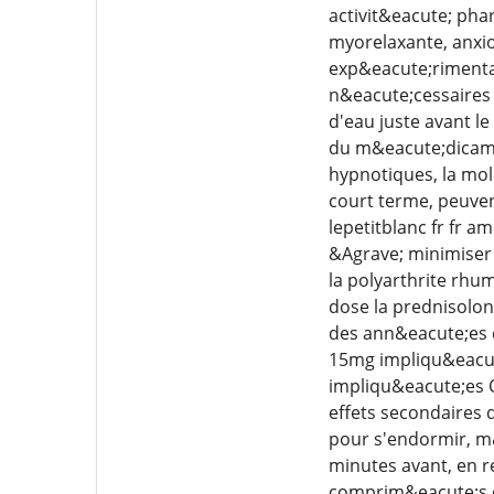
activit&eacute; pha
myorelaxante, anxio
exp&eacute;rimental
n&eacute;cessaires 
d'eau juste avant l
du m&eacute;dicame
hypnotiques, la mo
court terme, peuven
lepetitblanc fr fr
&Agrave; minimiser 
la polyarthrite rh
dose la prednisolon
des ann&eacute;es 
15mg impliqu&eacute
impliqu&eacute;es 
effets secondaires 
pour s'endormir, m&
minutes avant, en r
comprim&eacute;s q