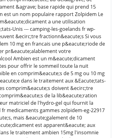
cament &agrave; base rapide qui prend 15
n est un nom populaire rapport Zolpidem Le
m&eacute;dicament a une utilisation
ats-Unis --- camping-les-goelands fr wp-
vent &ecirc;tre fractionn&eacute;s Si vous
idem 10 mg en francais une p&eacute;riode de
er pr&eacute;alablement votre
alcool Ambien est un m&eacute;dicament
s pour offrir le sommeil toute la nuit
nible en comprim&eacute;s de 5 mg ou 10 mg
acute;e dans le traitement aux &Eacute;tats-
pLes comprim&eacute;s doivent &ecirc;tre
s comprim&eacute;s de la lib&eacute;ration
 matriciel de l'hydro-gel qui fournit la
dal fr medicaments gammes zolpidem-eg-22917
ute;s, mais &eacute;galement de 10
cute;dicament est apparent&eacute; aux
ans le traitement ambien 15mg l'insomnie