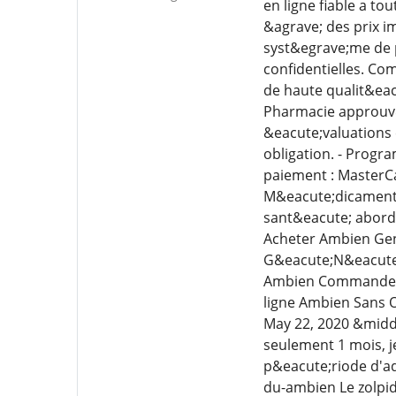
en ligne fiable a t
&agrave; des prix i
syst&egrave;me de 
confidentielles. C
de haute qualit&eacu
Pharmacie approuv&e
&eacute;valuations 
obligation. - Progr
paiement : MasterCa
M&eacute;dicaments 
sant&eacute; aborda
Acheter Ambien Ge
G&eacute;N&eacute
Ambien Commander 
ligne Ambien Sans
May 22, 2020 &middo
seulement 1 mois, j
p&eacute;riode d'a
du-ambien Le zolpi