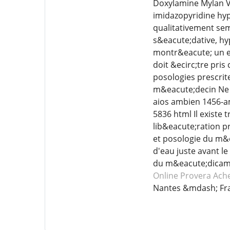
Doxylamine Mylan V
imidazopyridine hy
qualitativement sem
s&eacute;dative, h
montr&eacute; un ef
doit &ecirc;tre pri
posologies prescrit
m&eacute;decin Ne 
aios ambien 1456-a
5836 html Il existe
lib&eacute;ration p
et posologie du m&
d'eau juste avant l
du m&eacute;dica
Online Provera
Ach
Nantes &mdash; Fr