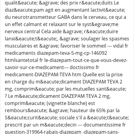
qualit&eacute; &agrave; des prix r&eacute;duits Le
diaz&eacute;pam agit en augmentant lactivit&eacute;
du neurotransmetteur GABA dans le cerveau, ce qui a
un effet calmant et relaxant sur le syst&egrave;me
nerveux central Cela aide &agrave; r&eacute;duire
lanxi&eacute;t&eacute;, &agrave; soulager les spasmes
musculaires et &agrave; favoriser le sommeil --- vidal fr
medicaments diazepam-teva-5-mg-cp-146092
htmlsantetotal fr le-diazepam-tout-ce-que-vous-devez-
savoir-sur-ce-medicament--- doctissimo fr
medicament-DIAZEPAM-TEVA htm Quelle est la prise
en charge du m&eacute;dicament DIAZEPAM TEVA 2
mg, comprim&eacute; par les mutuelles sant&eacute;
? Le m&eacute;dicament DIAZEPAM TEVA 2 mg,
comprim&eacute; (vignette blanche) est
rembours&eacute; &agrave; hauteur de 65% par la
S&eacute;curit&eacute; sociale s'il a &eacute;t&eacute;
prescrit par un m&eacute;decin --- documentissime fr
question-319964-rabais-diazepam -diazepam-sans-