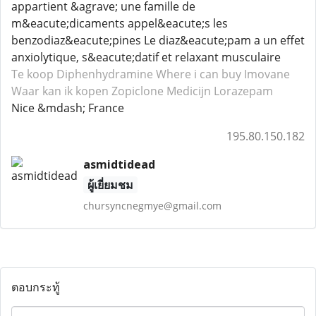
appartient &agrave; une famille de
m&eacute;dicaments appel&eacute;s les
benzodiaz&eacute;pines Le diaz&eacute;pam a un effet
anxiolytique, s&eacute;datif et relaxant musculaire
Te koop Diphenhydramine
Where i can buy Imovane
Waar kan ik kopen Zopiclone
Medicijn Lorazepam
Nice &mdash; France
195.80.150.182
asmidtidead
ผู้เยี่ยมชม
chursyncnegmye@gmail.com
ตอบกระทู้