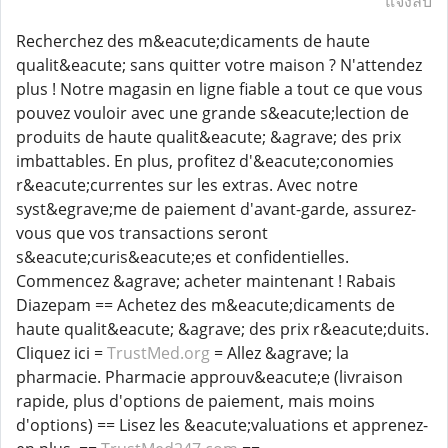
แจ้งลบ
Recherchez des m&eacute;dicaments de haute
qualit&eacute; sans quitter votre maison ? N'attendez
plus ! Notre magasin en ligne fiable a tout ce que vous
pouvez vouloir avec une grande s&eacute;lection de
produits de haute qualit&eacute; &agrave; des prix
imbattables. En plus, profitez d'&eacute;conomies
r&eacute;currentes sur les extras. Avec notre
syst&egrave;me de paiement d'avant-garde, assurez-
vous que vos transactions seront
s&eacute;curis&eacute;es et confidentielles.
Commencez &agrave; acheter maintenant ! Rabais
Diazepam == Achetez des m&eacute;dicaments de
haute qualit&eacute; &agrave; des prix r&eacute;duits.
Cliquez ici =
TrustMed.org
= Allez &agrave; la
pharmacie. Pharmacie approuv&eacute;e (livraison
rapide, plus d'options de paiement, mais moins
d'options) == Lisez les &eacute;valuations et apprenez-