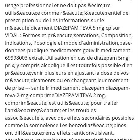
usage professionnel et ne doit pas &ecirc;tre
utilis&eacute;e comme r&eacute;f&eacute;rentiel de
prescription ou de Les informations sur le
m&eacute;dicament DIAZEPAM TEVA 5 mg cp sur
VIDAL : Formes et pr&eacute;sentations, Composition,
Indications, Posologie et mode d'administration,base-
donnees-publique medicaments gouv fr medicament
69998003 extrait Utilisation en cas de diazepam 5mg
prix, y compris alcoolique Il est toutefois possible d'en
pr&eacute;venir plusieurs en ajustant la dose de vos
m&eacute;dicaments ou en changeant leur moment
de prise --- sante fr medicament diazepam diazepam-
teva-2-mg-comprimeDIAZEPAM TEVA 2 mg,
comprim&eacute; est utilis&eacute; pour traiter
l'anxi&eacute;t&eacute; et les troubles
associ&eacute;s, avec des effets secondaires possibles
comme la somnolence Les benzodiaz&eacute;pines
ont diff&eacute;rents effets : anticonvulsivant,