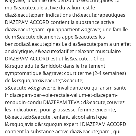
&agrave; la famille des benzodiaz&eacute;pines La
mol&eacute;cule active du valium est le
diaz&eacute;pam Indications th&eacute;rapeutiques
DIAZEPAM ACCORD contient la substance active
diaz&eacute;pam, qui appartient &agrave; une famille
de m&eacute;dicaments appel&eacute;s les
benzodiaz&eacute;pines Le diaz&eacute;pam a un effet
anxiolytique, s&eacute;datif et relaxant musculaire
DIAZEPAM ACCORD est utilis&eacute; : Chez
l&rsquo;adulte &middot; dans le traitement
symptomatique &agrave; court terme (2-4 semaines)
de l&rsquo;anxi&eacute;t&eacute;
s&eacute;v&egrave;re, invalidante ou qui ansm sante
fr diazepam-par-voie-rectale-valium-et-diazepam-
renaudin-condu DIAZEPAM TEVA : d&eacute;couvrez
les indications, pour grossesse, femme enceinte,
b&eacute;b&eacute;, enfant, alcool ainsi que
l&rsquo;avis d&rsquo;un expert ! DIAZEPAM ACCORD
contient la substance active diaz&eacute;pam , qui