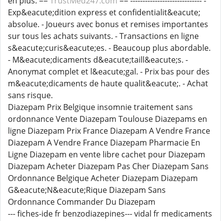
en plus. ==
TrustMed247.com
== ----------------------------- -
Exp&eacute;dition express et confidentialit&eacute;
absolue. - Joueurs avec bonus et remises importantes
sur tous les achats suivants. - Transactions en ligne
s&eacute;curis&eacute;es. - Beaucoup plus abordable.
- M&eacute;dicaments d&eacute;taill&eacute;s. -
Anonymat complet et l&eacute;gal. - Prix bas pour des
m&eacute;dicaments de haute qualit&eacute;. - Achat
sans risque.
Diazepam Prix Belgique insomnie traitement sans
ordonnance Vente Diazepam Toulouse Diazepams en
ligne Diazepam Prix France Diazepam A Vendre France
Diazepam A Vendre France Diazepam Pharmacie En
Ligne Diazepam en vente libre cachet pour Diazepam
Diazepam Acheter Diazepam Pas Cher Diazepam Sans
Ordonnance Belgique Acheter Diazepam Diazepam
G&eacute;N&eacute;Rique Diazepam Sans
Ordonnance Commander Du Diazepam
--- fiches-ide fr benzodiazepines--- vidal fr medicaments