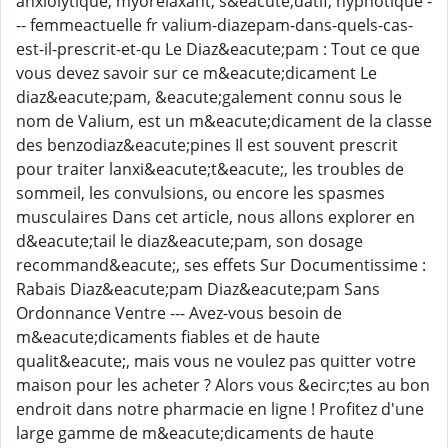
anxiolytique, myorelaxant, s&eacute;datif, hypnotique -
-- femmeactuelle fr valium-diazepam-dans-quels-cas-
est-il-prescrit-et-qu Le Diaz&eacute;pam : Tout ce que
vous devez savoir sur ce m&eacute;dicament Le
diaz&eacute;pam, &eacute;galement connu sous le
nom de Valium, est un m&eacute;dicament de la classe
des benzodiaz&eacute;pines Il est souvent prescrit
pour traiter lanxi&eacute;t&eacute;, les troubles de
sommeil, les convulsions, ou encore les spasmes
musculaires Dans cet article, nous allons explorer en
d&eacute;tail le diaz&eacute;pam, son dosage
recommand&eacute;, ses effets Sur Documentissime :
Rabais Diaz&eacute;pam Diaz&eacute;pam Sans
Ordonnance Ventre --- Avez-vous besoin de
m&eacute;dicaments fiables et de haute
qualit&eacute;, mais vous ne voulez pas quitter votre
maison pour les acheter ? Alors vous &ecirc;tes au bon
endroit dans notre pharmacie en ligne ! Profitez d'une
large gamme de m&eacute;dicaments de haute