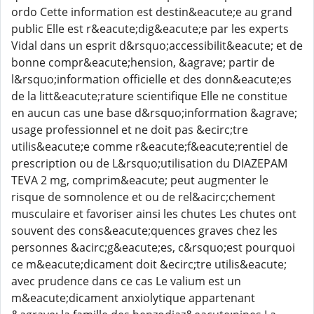
ordo Cette information est destin&eacute;e au grand
public Elle est r&eacute;dig&eacute;e par les experts
Vidal dans un esprit d&rsquo;accessibilit&eacute; et de
bonne compr&eacute;hension, &agrave; partir de
l&rsquo;information officielle et des donn&eacute;es
de la litt&eacute;rature scientifique Elle ne constitue
en aucun cas une base d&rsquo;information &agrave;
usage professionnel et ne doit pas &ecirc;tre
utilis&eacute;e comme r&eacute;f&eacute;rentiel de
prescription ou de L&rsquo;utilisation du DIAZEPAM
TEVA 2 mg, comprim&eacute; peut augmenter le
risque de somnolence et ou de rel&acirc;chement
musculaire et favoriser ainsi les chutes Les chutes ont
souvent des cons&eacute;quences graves chez les
personnes &acirc;g&eacute;es, c&rsquo;est pourquoi
ce m&eacute;dicament doit &ecirc;tre utilis&eacute;
avec prudence dans ce cas Le valium est un
m&eacute;dicament anxiolytique appartenant