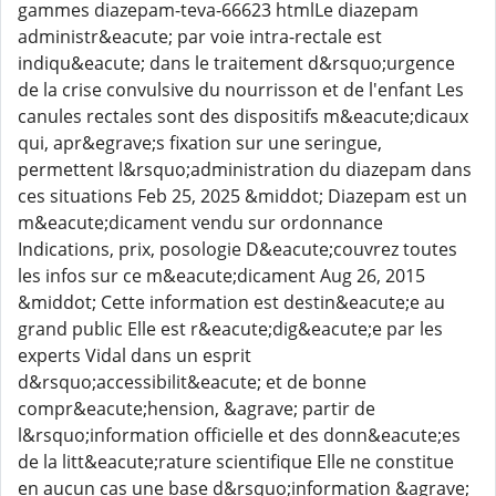
gammes diazepam-teva-66623 htmlLe diazepam
administr&eacute; par voie intra-rectale est
indiqu&eacute; dans le traitement d&rsquo;urgence
de la crise convulsive du nourrisson et de l'enfant Les
canules rectales sont des dispositifs m&eacute;dicaux
qui, apr&egrave;s fixation sur une seringue,
permettent l&rsquo;administration du diazepam dans
ces situations Feb 25, 2025 &middot; Diazepam est un
m&eacute;dicament vendu sur ordonnance
Indications, prix, posologie D&eacute;couvrez toutes
les infos sur ce m&eacute;dicament Aug 26, 2015
&middot; Cette information est destin&eacute;e au
grand public Elle est r&eacute;dig&eacute;e par les
experts Vidal dans un esprit
d&rsquo;accessibilit&eacute; et de bonne
compr&eacute;hension, &agrave; partir de
l&rsquo;information officielle et des donn&eacute;es
de la litt&eacute;rature scientifique Elle ne constitue
en aucun cas une base d&rsquo;information &agrave;