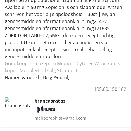
Lipomed Shop Zopiclone , Lipomed at Fishersci com
Available in 50 mg Zopiclon is een slaapmiddel Artsen
schrijven het voor bij slapeloosheid | 30st | Mylan ---
geneesmiddeleninformatiebank nl nl rvg21437---
geneesmiddeleninformatiebank nl nl rvg121885
ZOPICLON TABLET 7,5MG , dit is een receptplichtig
product U kunt het recept digitaal indienen via
mijnapotheek nl recept --- simpto nl behandeling
geneesmiddelen zopiclon
Goedkoop Temazepam
Medicijn Cytotec
Waar kan ik
kopen Modalert
Til salg Stromectol
Namen &mdash; Belgi&euml;
195.80.150.182
brancasratas
ผู้เยี่ยมชม
mabberophist@gmail.com