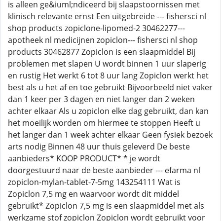
is alleen ge&iuml;ndiceerd bij slaapstoornissen met
klinisch relevante ernst Een uitgebreide --- fishersci nl
shop products zopiclone-lipomed-2 30462277---
apotheek nl medicijnen zopiclon--- fishersci nl shop
products 30462877 Zopiclon is een slaapmiddel Bij
problemen met slapen U wordt binnen 1 uur slaperig
en rustig Het werkt 6 tot 8 uur lang Zopiclon werkt het
best als u het af en toe gebruikt Bijvoorbeeld niet vaker
dan 1 keer per 3 dagen en niet langer dan 2 weken
achter elkaar Als u zopiclon elke dag gebruikt, dan kan
het moeilijk worden om hiermee te stoppen Heeft u
het langer dan 1 week achter elkaar Geen fysiek bezoek
arts nodig Binnen 48 uur thuis geleverd De beste
aanbieders* KOOP PRODUCT* * je wordt
doorgestuurd naar de beste aanbieder --- efarma nl
zopiclon-mylan-tablet-7-5mg 143254111 Wat is
Zopiclon 7,5 mg en waarvoor wordt dit middel
gebruikt* Zopiclon 7,5 mg is een slaapmiddel met als
werkzame stof zopiclon Zopiclon wordt gebruikt voor