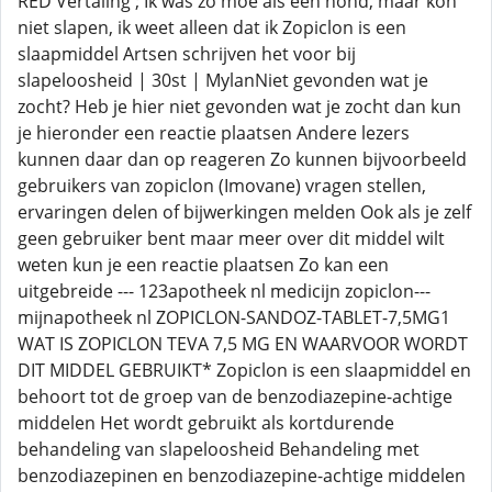
RED Vertaling ; Ik was zo moe als een hond, maar kon
niet slapen, ik weet alleen dat ik Zopiclon is een
slaapmiddel Artsen schrijven het voor bij
slapeloosheid | 30st | MylanNiet gevonden wat je
zocht? Heb je hier niet gevonden wat je zocht dan kun
je hieronder een reactie plaatsen Andere lezers
kunnen daar dan op reageren Zo kunnen bijvoorbeeld
gebruikers van zopiclon (Imovane) vragen stellen,
ervaringen delen of bijwerkingen melden Ook als je zelf
geen gebruiker bent maar meer over dit middel wilt
weten kun je een reactie plaatsen Zo kan een
uitgebreide --- 123apotheek nl medicijn zopiclon---
mijnapotheek nl ZOPICLON-SANDOZ-TABLET-7,5MG1
WAT IS ZOPICLON TEVA 7,5 MG EN WAARVOOR WORDT
DIT MIDDEL GEBRUIKT* Zopiclon is een slaapmiddel en
behoort tot de groep van de benzodiazepine-achtige
middelen Het wordt gebruikt als kortdurende
behandeling van slapeloosheid Behandeling met
benzodiazepinen en benzodiazepine-achtige middelen