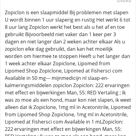
แจ้งลบ
Zopiclon is een slaapmiddel Bij problemen met slapen
U wordt binnen 1 uur slaperig en rustig Het werkt 6 tot
8 uur lang Zopiclon werkt het best als u het af en toe
gebruikt Bijvoorbeeld niet vaker dan 1 keer per 3
dagen en niet langer dan 2 weken achter elkaar Als u
zopiclon elke dag gebruikt, dan kan het moeilijk
worden om hiermee te stoppen Heeft u het langer dan
1 week achter elkaar Zopiclone, Lipomed from
Lipomed Shop Zopiclone, Lipomed at Fishersci com
Available in 50 mg--- mijnmedicijn nl slaap-en-
kalmeringsmiddelen zopiclon Zopiclon: 222 ervaringen
met effect en bijwerkingen Man, 55: RED Vertaling ; Ik
was zo moe als een hond, maar kon niet slapen, ik weet
alleen dat ik Zopiclone, 1mg ml in Acetonitrile, Lipomed
from Lipomed Shop Zopiclone, 1mg ml in Acetonitrile,
Lipomed at Fishersci com Available in 1 mLZopiclon:
222 ervaringen met effect en bijwerkingen Man, 55: