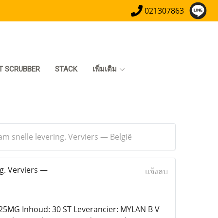
021307863
T SCRUBBER
STACK
เพิ่มเติม
m snelle levering. Verviers — België
g. Verviers —
แจ้งลบ
MG Inhoud: 30 ST Leverancier: MYLAN B V