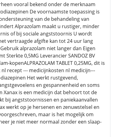
rheen vooral bekend onder de merknaam
zodiazepinen De voornaamste toepassing is
r ondersteuning van de behandeling van
indert Alprazolam maakt u rustiger, minder
nis of bij sociale angststoornis U wordt
et vertraagde afgifte kan tot 24 uur lang
n Gebruik alprazolam niet langer dan Eigen
o komt Sterkte 0,5MG Leverancier SANDOZ BV
zolam-kopenALPRAZOLAM TABLET 0,25MG, dit is
nl recept --- medicijnkosten nl medicijn---
diazepinen Het werkt rustgevend,
j angstgevoelens en gespannenheid en soms
am Xanax is een medicijn dat behoort tot de
t bij angststoornissen en paniekaanvallen
nax werkt op je hersenen en zenuwstelsel en
t voorgeschreven, maar is het mogelijk om
oneer je niet meer normaal zonder een slaap-