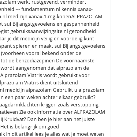
razolam werkt rustgevend, vermindert
enheid --- fundamentum nl kennis xanax-
len nl medicijn xanax-1-mg-kopenALPRAZOLAM
t suf Bij angstgevoelens en gespannenheid,
gist gebruiksaanwijzingsite nl gezondheid
r je dit medicijn veilig en voordelig kunt
pant spieren en maakt suf Bij angstgevoelens
m (voorheen vooral bekend onder de
 tot de benzodiazepinen De voornaamste
Er wordt aangenomen dat alprazolam de
Alprazolam Viatris wordt gebruikt voor
razolam Viatris dient uitsluitend
k nl medicijn alprazolam Gebruikt u alprazolam
an een paar weken achter elkaar gebruikt?
aagdarmklachten krijgen zoals verstopping,
rnatieven Zie ook Informatie over ALPRAZOLAM
 Kruidvat? Dan ben je hier aan het juiste
 Het is belangrijk om goed
In dit artikel lees je alles wat je moet weten