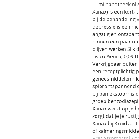
--- mijnapotheek 
Xanax) is een kort
bij de behandeling 
depressie is een ni
angstig en ontspant
binnen een paar uur 
blijven werken Slik
risico &euro; 0,09 
Verkrijgbaar buite
een receptplichtig p
geneesmiddeleninfo
spierontspannend e
bij paniekstoornis o
groep benzodiazepi
Xanax werkt op je h
zorgt dat je je rus
Xanax bij Kruidvat 
of kalmeringsmiddel
Prijs Stromectol
Ko