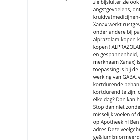
zie bijsluiter zie 
angstgevoelens, ont
kruidvatmedicijnen
Xanax werkt rustge
onder andere bij pa
alprazolam-kopen-kru
kopen ! ALPRAZOLAM
en gespannenheid, o
merknaam Xanax) is
toepassing is bij 
werking van GABA, e
kortdurende behande
kortdurend te zijn, 
elke dag? Dan kan h
Stop dan niet zonde
misselijk voelen of
op Apotheek nl Ben 
adres Deze veelgebr
ge&iuml;nformeerd te