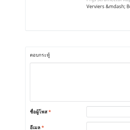
Verviers &mdash; B
ตอบกระทู้
ชื่อผู้โพส
*
อีเมล
*