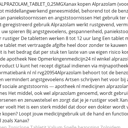
nl ALPRAZOLAM_TABLET_0,25MGXanax kopen Alprazolam (voo
- tot middellangwerkend geneesmiddel, behorend tot de ben
van paniekstoornissen en angststoornissen Het gebruik te
et-geregistreerd gebruik Alprazolam werkt rustgevend, verm
 uw spieren Bij angstgevoelens, gespannenheid, paniekstoor
rustiger De tabletten werken 8 tot 12 uur lang Een tablet m
 de tablet met vertraagde afgifte heel door zonder te kauwe
Dit is het bedrag dat per stuk ten laste van uw eigen risic
n de apotheek Nee Opmerkingenmedicijn24 nl winkel alpra
roduct U kunt het recept digitaal indienen via mijnapotheek 
rmatiebank nl nl rvg20954Alprazolam behoort tot de benzo
n vermindert angstgevoelens Artsen schrijven het voor bi
f sociale angststoornis --- apotheek nl medicijnen alprazol
nes Het middel, ook wel alprazolam genoemd, wordt gebruik
ersenen en zenuwstelsel en zorgt dat je je rustiger voelt Xa
tiger voelt Het is een sterk middel dat door een dokter word
te kopen? Loopt jouw medicijngebruik uit de hand en functi
 zoals Xanax?
pen Zopiclone
Tabletit Valium
Snelle bezorging Zolpidem