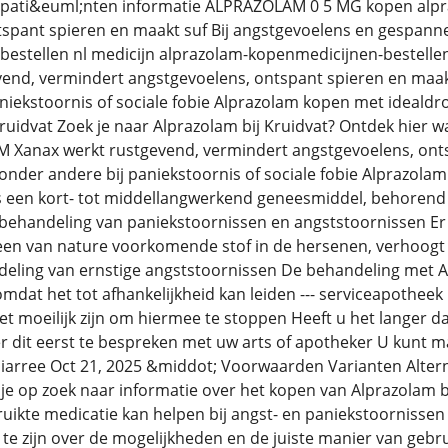
ook pati&euml;nten informatie ALPRAZOLAM 0 5 MG kopen alp
spant spieren en maakt suf Bij angstgevoelens en gespann
-bestellen nl medicijn alprazolam-kopenmedicijnen-bestel
vend, vermindert angstgevoelens, ontspant spieren en maak
niekstoornis of sociale fobie Alprazolam kopen met idealdro
idvat Zoek je naar Alprazolam bij Kruidvat? Ontdek hier waa
 Xanax werkt rustgevend, vermindert angstgevoelens, onts
nder andere bij paniekstoornis of sociale fobie Alprazola
 een kort- tot middellangwerkend geneesmiddel, behorend
de behandeling van paniekstoornissen en angststoornissen 
en van nature voorkomende stof in de hersenen, verhoogt 
ling van ernstige angststoornissen De behandeling met Alp
omdat het tot afhankelijkheid kan leiden --- serviceapothee
et moeilijk zijn om hiermee te stoppen Heeft u het langer d
r dit eerst te bespreken met uw arts of apotheker U kunt m
 diarree Oct 21, 2025 &middot; Voorwaarden Varianten Alte
je op zoek naar informatie over het kopen van Alprazolam bij
uikte medicatie kan helpen bij angst- en paniekstoornissen
 zijn over de mogelijkheden en de juiste manier van gebruik 