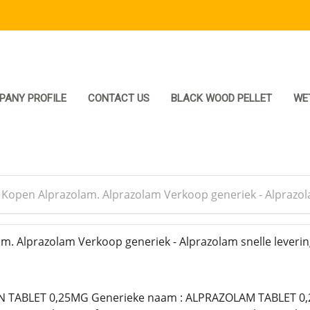
PANY PROFILE
CONTACT US
BLACK WOOD PELLET
WE
>
Kopen Alprazolam. Alprazolam Verkoop generiek - Alprazola
. Alprazolam Verkoop generiek - Alprazolam snelle leverin
TABLET 0,25MG Generieke naam : ALPRAZOLAM TABLET 0,25