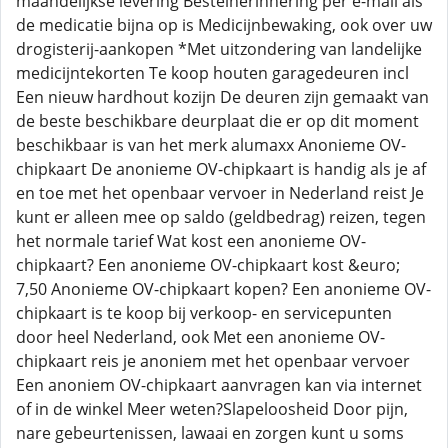
maandelijkse levering Bestelherinnering per e-mail als
de medicatie bijna op is Medicijnbewaking, ook over uw
drogisterij-aankopen *Met uitzondering van landelijke
medicijntekorten Te koop houten garagedeuren incl
Een nieuw hardhout kozijn De deuren zijn gemaakt van
de beste beschikbare deurplaat die er op dit moment
beschikbaar is van het merk alumaxx Anonieme OV-
chipkaart De anonieme OV-chipkaart is handig als je af
en toe met het openbaar vervoer in Nederland reist Je
kunt er alleen mee op saldo (geldbedrag) reizen, tegen
het normale tarief Wat kost een anonieme OV-
chipkaart? Een anonieme OV-chipkaart kost &euro;
7,50 Anonieme OV-chipkaart kopen? Een anonieme OV-
chipkaart is te koop bij verkoop- en servicepunten
door heel Nederland, ook Met een anonieme OV-
chipkaart reis je anoniem met het openbaar vervoer
Een anoniem OV-chipkaart aanvragen kan via internet
of in de winkel Meer weten?Slapeloosheid Door pijn,
nare gebeurtenissen, lawaai en zorgen kunt u soms