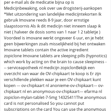
per e-mail als de medicatie bijna op is
Medicijnbewaking, ook over uw drogisterij-aankopen
*Met uitzondering van landelijke medicijntekorten Ik
gebruik Imovane reeds 8-9 jaar, door ernstige
slaapstoornis Als ik dit medicijn niet inneem slaap ik
niet ( halveer de dosis soms van 1 naar 1 2 tabletje )
Voordeel is imovane werkt ongeveer 6 uur, en je hebt
geen bijwerkingen zoals misselijkheid bij het ontwaken
Imovane tablets contain the active ingredient
zopiclone Imovane tablets are sleeping pills (hypnotics)
which work by acting on the brain to cause sleepiness -
-- serviceapotheek nl medicijn zopiclonBekijk een
overzicht van waar de OV-chipkaart te koop is Er zijn
verschillende plekken waar je een OV-chipkaart kunt
kopen --- ov-chipkaart nl anonieme-ov-chipkaart--- ov-
chipkaart nl en anonymous-ov-chipkaart--- efarma nl
zopiclon-mylan-tablet-7-5mg 14325411The anonymous
card is not personalised So you cannot put
subscriptions on the card You can use the anonymous