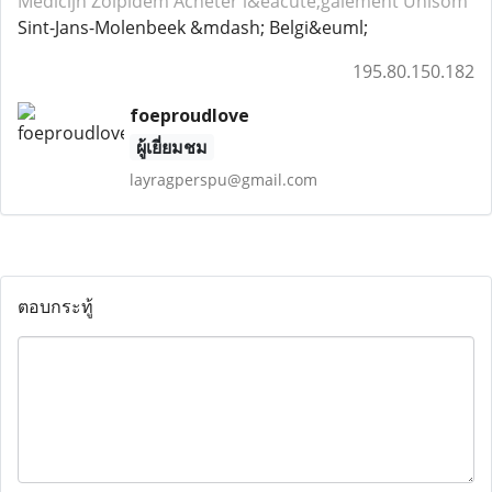
Medicijn Zolpidem
Acheter l&eacute;galement Unisom
Sint-Jans-Molenbeek &mdash; Belgi&euml;
195.80.150.182
foeproudlove
ผู้เยี่ยมชม
layragperspu@gmail.com
ตอบกระทู้