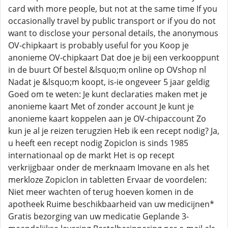
card with more people, but not at the same time If you
occasionally travel by public transport or if you do not
want to disclose your personal details, the anonymous
OV-chipkaart is probably useful for you Koop je
anonieme OV-chipkaart Dat doe je bij een verkooppunt
in de buurt Of bestel &lsquo;m online op OVshop nl
Nadat je &lsquo;m koopt, is-ie ongeveer 5 jaar geldig
Goed om te weten: Je kunt declaraties maken met je
anonieme kaart Met of zonder account Je kunt je
anonieme kaart koppelen aan je OV-chipaccount Zo
kun je al je reizen terugzien Heb ik een recept nodig? Ja,
u heeft een recept nodig Zopiclon is sinds 1985
internationaal op de markt Het is op recept
verkrijgbaar onder de merknaam Imovane en als het
merkloze Zopiclon in tabletten Ervaar de voordelen:
Niet meer wachten of terug hoeven komen in de
apotheek Ruime beschikbaarheid van uw medicijnen*
Gratis bezorging van uw medicatie Geplande 3-