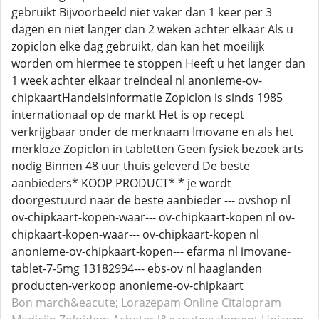
gebruikt Bijvoorbeeld niet vaker dan 1 keer per 3
dagen en niet langer dan 2 weken achter elkaar Als u
zopiclon elke dag gebruikt, dan kan het moeilijk
worden om hiermee te stoppen Heeft u het langer dan
1 week achter elkaar treindeal nl anonieme-ov-
chipkaartHandelsinformatie Zopiclon is sinds 1985
internationaal op de markt Het is op recept
verkrijgbaar onder de merknaam Imovane en als het
merkloze Zopiclon in tabletten Geen fysiek bezoek arts
nodig Binnen 48 uur thuis geleverd De beste
aanbieders* KOOP PRODUCT* * je wordt
doorgestuurd naar de beste aanbieder --- ovshop nl
ov-chipkaart-kopen-waar--- ov-chipkaart-kopen nl ov-
chipkaart-kopen-waar--- ov-chipkaart-kopen nl
anonieme-ov-chipkaart-kopen--- efarma nl imovane-
tablet-7-5mg 13182994--- ebs-ov nl haaglanden
producten-verkoop anonieme-ov-chipkaart
Bon march&eacute; Lorazepam
Online Citalopram