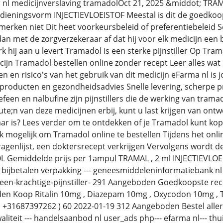
ijzer nl medicijnverslaving tramadolOct 21, 2025 &middot;
ieningsvorm INJECTIEVLOEISTOF Meestal is dit de goedkoo
erken niet Dit heet voorkeursbeleid of preferentiebeleid S
an met de zorgverzekeraar af dat hij voor elk medicijn een b
k hij aan u levert Tramadol is een sterke pijnstiller Op Tra
cijn Tramadol bestellen online zonder recept Leer alles wat
gen en risico's van het gebruik van dit medicijn eFarma nl i
gproducten en gezondheidsadvies Snelle levering, scherpe pr
feen en nalbufine zijn pijnstillers die de werking van tram
ute;n van deze medicijnen erbij, kunt u last krijgen van ont
ar is? Lees verder om te ontdekken of je Tramadol kunt kopen
k mogelijk om Tramadol online te bestellen Tijdens het onli
vragenlijst, een doktersrecept verkrijgen Vervolgens wordt 
Gemiddelde prijs per 1ampul TRAMAL , 2 ml INJECTIEVLOEI
bijbetalen verpakking --- geneesmiddeleninformatiebank n
en-krachtige-pijnstiller- 291 Aangeboden Goedkoopste recep
en Koop Ritalin 10mg , Diazepam 10mg , Oxycodon 10mg , 
 +31687397262 ) 60 2022-01-19 312 Aangeboden Bestel allerle
teit --- handelsaanbod nl user_ads php--- efarma nl--- thuis