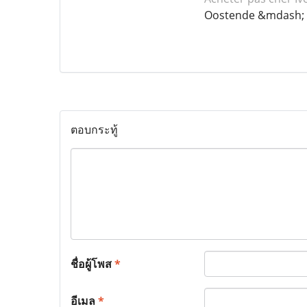
Oostende &mdash; 
ตอบกระทู้
ชื่อผู้โพส
*
อีเมล
*