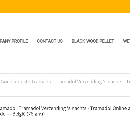
PANY PROFILE
CONTACT US
BLACK WOOD PELLET
WE
>
Goedkoopste Tramadol. Tramadol Verzending 's nachts - 
madol. Tramadol Verzending 's nachts - Tramadol Online
de — België
(76 อ่าน)