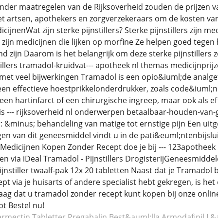
Zonder maatregelen van de Rijksoverheid zouden de prijzen va
t artsen, apothekers en zorgverzekeraars om de kosten va
ijnenWat zijn sterke pijnstillers? Sterke pijnstillers zijn m
 zijn medicijnen die lijken op morfine Ze helpen goed tegen 
 zijn Daarom is het belangrijk om deze sterke pijnstillers 
tillers tramadol-kruidvat--- apotheek nl themas medicijnp
r met veel bijwerkingen Tramadol is een opio&iuml;de analge
ns een effectieve hoestprikkelonderdrukker, zoals code&ium
n hartinfarct of een chirurgische ingreep, maar ook als eff
 is --- rijksoverheid nl onderwerpen betaalbaar-houden-v
: &minus; behandeling van matige tot ernstige pijn Een uit
gen van dit geneesmiddel vindt u in de pati&euml;ntenbijsl
dicijnen Kopen Zonder Recept doe je bij --- 123apotheek nl
en via iDeal Tramadol - Pijnstillers DrogisterijGeneesmidde
jnstiller twaalf-pak 12x 20 tabletten Naast dat je Tramadol 
pt via je huisarts of andere specialist hebt gekregen, is he
aag dat u tramadol zonder recept kunt kopen bij onze onli
bt Bestel nu!
ermectin
Tabletter Pregabalin
Best&auml;lla Armodafinil
L&