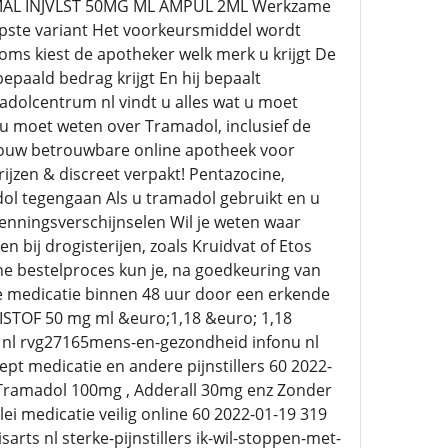
 TRAMAL INJVLST 50MG ML AMPUL 2ML Werkzame
pste variant Het voorkeursmiddel wordt
oms kiest de apotheker welk merk u krijgt De
epaald bedrag krijgt En hij bepaalt
madolcentrum nl vindt u alles wat u moet
 u moet weten over Tramadol, inclusief de
s jouw betrouwbare online apotheek voor
ijzen & discreet verpakt! Pentazocine,
adol tegengaan Als u tramadol gebruikt en u
wenningsverschijnselen Wil je weten waar
 bij drogisterijen, zoals Kruidvat of Etos
ne bestelproces kun je, na goedkeuring van
de medicatie binnen 48 uur door een erkende
STOF 50 mg ml &euro;1,18 &euro; 1,18
l nl rvg27165mens-en-gezondheid infonu nl
t medicatie en andere pijnstillers 60 2022-
Tramadol 100mg , Adderall 30mg enz Zonder
i medicatie veilig online 60 2022-01-19 319
arts nl sterke-pijnstillers ik-wil-stoppen-met-