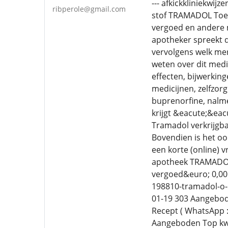
--- afkickkliniekw
ribperole@gmail.com
stof TRAMADOL Toed
vergoed en andere m
apotheker spreekt d
vervolgens welk mer
weten over dit medi
effecten, bijwerkin
medicijnen, zelfzor
buprenorfine, nalme
krijgt &eacute;&eac
Tramadol verkrijgba
Bovendien is het oo
een korte (online) 
apotheek TRAMADOL 
vergoed&euro; 0,00 
198810-tramadol-o-e
01-19 303 Aangebod
Recept ( WhatsApp :
Aangeboden Top kwali