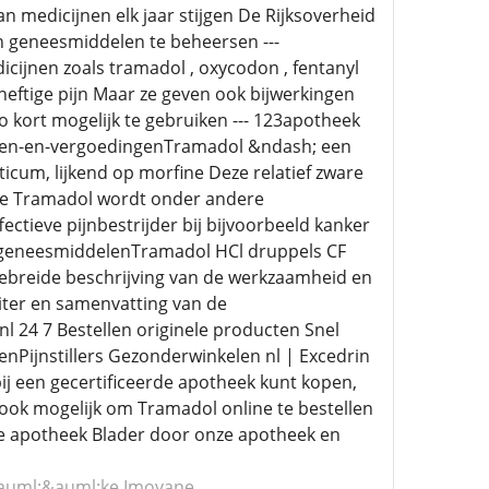
n medicijnen elk jaar stijgen De Rijksoverheid
n geneesmiddelen te beheersen ---
edicijnen zoals tramadol , oxycodon , fentanyl
heftige pijn Maar ze geven ook bijwerkingen
zo kort mogelijk te gebruiken --- 123apotheek
rijzen-en-vergoedingenTramadol &ndash; een
ticum, lijkend op morfine Deze relatief zware
l;ne Tramadol wordt onder andere
ectieve pijnbestrijder bij bijvoorbeeld kanker
an-geneesmiddelenTramadol HCl druppels CF
gebreide beschrijving van de werkzaamheid en
uiter en samenvatting van de
 24 7 Bestellen originele producten Snel
lenPijnstillers Gezonderwinkelen nl | Excedrin
bij een gecertificeerde apotheek kunt kopen,
t ook mogelijk om Tramadol online te bestellen
ne apotheek Blader door onze apotheek en
auml;&auml;ke Imovane