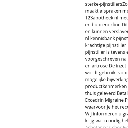
sterke-pijnstillers
maakt afspraken me
123apotheek nl medic
en buprenorfine Dit
en kunnen verslavend
nl kennisbank pijns
krachtige pijnstille
pijnstiller is teve
voorgeschreven na ee
en artrose De inzet
wordt gebruikt voor
mogelijke bijwerkin
productkenmerken Me
thuis geleverd Betal
Excedrin Migraine Pi
waarvoor je het rece
Wij informeren u gr
krijg wat u nodig he
Acheter pas cher Iv