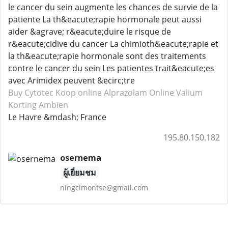
le cancer du sein augmente les chances de survie de la
patiente La th&eacute;rapie hormonale peut aussi
aider &agrave; r&eacute;duire le risque de
r&eacute;cidive du cancer La chimioth&eacute;rapie et
la th&eacute;rapie hormonale sont des traitements
contre le cancer du sein Les patientes trait&eacute;es
avec Arimidex peuvent &ecirc;tre
Buy Cytotec
Koop online Alprazolam
Online Valium
Korting Ambien
Le Havre &mdash; France
195.80.150.182
osernema
ผู้เยี่ยมชม
ningcimontse@gmail.com