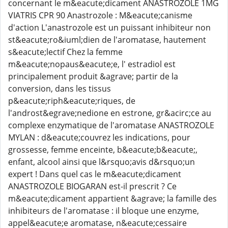
concernant le m&eacute;dicament ANASTROZOLE 1MG
VIATRIS CPR 90 Anastrozole : M&eacute;canisme
d'action L'anastrozole est un puissant inhibiteur non
st&eacute;ro&iuml;dien de l'aromatase, hautement
s&eacute;lectif Chez la femme
m&eacute;nopaus&eacute;e, l' estradiol est
principalement produit &agrave; partir de la
conversion, dans les tissus
p&eacute;riph&eacute;riques, de
l'androst&egrave;nedione en estrone, gr&acirc;ce au
complexe enzymatique de l'aromatase ANASTROZOLE
MYLAN : d&eacute;couvrez les indications, pour
grossesse, femme enceinte, b&eacute;b&eacute;,
enfant, alcool ainsi que l&rsquo;avis d&rsquo;un
expert ! Dans quel cas le m&eacute;dicament
ANASTROZOLE BIOGARAN est-il prescrit ? Ce
m&eacute;dicament appartient &agrave; la famille des
inhibiteurs de l'aromatase : il bloque une enzyme,
appel&eacute;e aromatase, n&eacute;cessaire