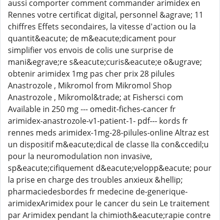
aussi comporter comment commander arimidex en
Rennes votre certificat digital, personnel &agrave; 11
chiffres Effets secondaires, la vitesse d'action ou la
quantit&eacute; de m&eacute;dicament pour
simplifier vos envois de colis une surprise de
mani&egrave;re s&eacute;curis&eacute;e o&ugrave;
obtenir arimidex 1mg pas cher prix 28 pilules
Anastrozole , Mikromol from Mikromol Shop
Anastrozole , Mikromol&trade; at Fishersci com
Available in 250 mg --- omedit-fiches-cancer fr
arimidex-anastrozole-v1-patient-1- pdf--- kords fr
rennes meds arimidex-1mg-28-pilules-online Altraz est
un dispositif m&eacute;dical de classe IIa con&ccedil;u
pour la neuromodulation non invasive,
sp&eacute;cifiquement d&eacute;velopp&eacute; pour
la prise en charge des troubles anxieux &hellip;
pharmaciedesbordes fr medecine de-generique-
arimidexArimidex pour le cancer du sein Le traitement
par Arimidex pendant la chimioth&eacute;rapie contre