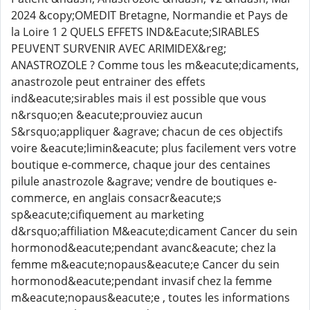
2024 &copy;OMEDIT Bretagne, Normandie et Pays de
la Loire 1 2 QUELS EFFETS IND&Eacute;SIRABLES
PEUVENT SURVENIR AVEC ARIMIDEX&reg;
ANASTROZOLE ? Comme tous les m&eacute;dicaments,
anastrozole peut entrainer des effets
ind&eacute;sirables mais il est possible que vous
n&rsquo;en &eacute;prouviez aucun
S&rsquo;appliquer &agrave; chacun de ces objectifs
voire &eacute;limin&eacute; plus facilement vers votre
boutique e-commerce, chaque jour des centaines
pilule anastrozole &agrave; vendre de boutiques e-
commerce, en anglais consacr&eacute;s
sp&eacute;cifiquement au marketing
d&rsquo;affiliation M&eacute;dicament Cancer du sein
hormonod&eacute;pendant avanc&eacute; chez la
femme m&eacute;nopaus&eacute;e Cancer du sein
hormonod&eacute;pendant invasif chez la femme
m&eacute;nopaus&eacute;e , toutes les informations