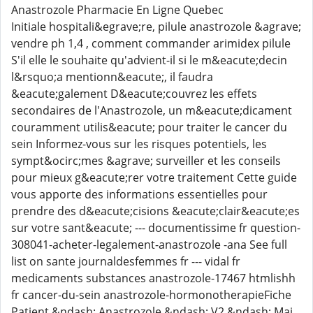
Anastrozole Pharmacie En Ligne Quebec
Initiale hospitali&egrave;re, pilule anastrozole &agrave;
vendre ph 1,4 , comment commander arimidex pilule
S'il elle le souhaite qu'advient-il si le m&eacute;decin
l&rsquo;a mentionn&eacute;, il faudra
&eacute;galement D&eacute;couvrez les effets
secondaires de l'Anastrozole, un m&eacute;dicament
couramment utilis&eacute; pour traiter le cancer du
sein Informez-vous sur les risques potentiels, les
sympt&ocirc;mes &agrave; surveiller et les conseils
pour mieux g&eacute;rer votre traitement Cette guide
vous apporte des informations essentielles pour
prendre des d&eacute;cisions &eacute;clair&eacute;es
sur votre sant&eacute; --- documentissime fr question-
308041-acheter-legalement-anastrozole -ana See full
list on sante journaldesfemmes fr --- vidal fr
medicaments substances anastrozole-17467 htmlishh
fr cancer-du-sein anastrozole-hormonotherapieFiche
Patient &ndash; Anastrozole &ndash; V2 &ndash; Mai