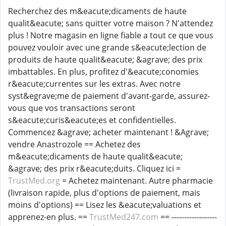
Recherchez des m&eacute;dicaments de haute
qualit&eacute; sans quitter votre maison ? N'attendez
plus ! Notre magasin en ligne fiable a tout ce que vous
pouvez vouloir avec une grande s&eacute;lection de
produits de haute qualit&eacute; &agrave; des prix
imbattables. En plus, profitez d'&eacute;conomies
r&eacute;currentes sur les extras. Avec notre
syst&egrave;me de paiement d'avant-garde, assurez-
vous que vos transactions seront
s&eacute;curis&eacute;es et confidentielles.
Commencez &agrave; acheter maintenant ! &Agrave;
vendre Anastrozole == Achetez des
m&eacute;dicaments de haute qualit&eacute;
&agrave; des prix r&eacute;duits. Cliquez ici =
TrustMed.org
= Achetez maintenant. Autre pharmacie
(livraison rapide, plus d'options de paiement, mais
moins d'options) == Lisez les &eacute;valuations et
apprenez-en plus. ==
TrustMed247.com
== ------------------