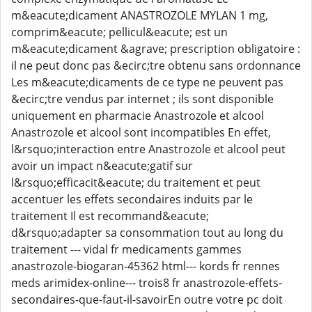
m&eacute;dicament ANASTROZOLE MYLAN 1 mg,
comprim&eacute; pellicul&eacute; est un
m&eacute;dicament &agrave; prescription obligatoire :
il ne peut donc pas &ecirc;tre obtenu sans ordonnance
Les m&eacute;dicaments de ce type ne peuvent pas
&ecirc;tre vendus par internet ; ils sont disponible
uniquement en pharmacie Anastrozole et alcool
Anastrozole et alcool sont incompatibles En effet,
l&rsquo;interaction entre Anastrozole et alcool peut
avoir un impact n&eacute;gatif sur
l&rsquo;efficacit&eacute; du traitement et peut
accentuer les effets secondaires induits par le
traitement Il est recommand&eacute;
d&rsquo;adapter sa consommation tout au long du
traitement --- vidal fr medicaments gammes
anastrozole-biogaran-45362 html--- kords fr rennes
meds arimidex-online--- trois8 fr anastrozole-effets-
secondaires-que-faut-il-savoirEn outre votre pc doit