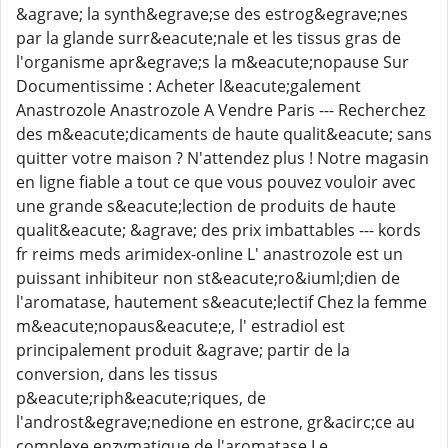
&agrave; la synth&egrave;se des estrog&egrave;nes
par la glande surr&eacute;nale et les tissus gras de
l'organisme apr&egrave;s la m&eacute;nopause Sur
Documentissime : Acheter l&eacute;galement
Anastrozole Anastrozole A Vendre Paris --- Recherchez
des m&eacute;dicaments de haute qualit&eacute; sans
quitter votre maison ? N'attendez plus ! Notre magasin
en ligne fiable a tout ce que vous pouvez vouloir avec
une grande s&eacute;lection de produits de haute
qualit&eacute; &agrave; des prix imbattables --- kords
fr reims meds arimidex-online L' anastrozole est un
puissant inhibiteur non st&eacute;ro&iuml;dien de
l'aromatase, hautement s&eacute;lectif Chez la femme
m&eacute;nopaus&eacute;e, l' estradiol est
principalement produit &agrave; partir de la
conversion, dans les tissus
p&eacute;riph&eacute;riques, de
l'androst&egrave;nedione en estrone, gr&acirc;ce au
complexe enzymatique de l'aromatase Le